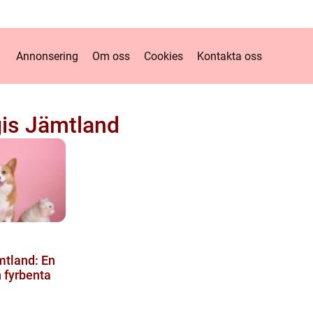
Annonsering
Om oss
Cookies
Kontakta oss
is Jämtland
mtland: En
n fyrbenta