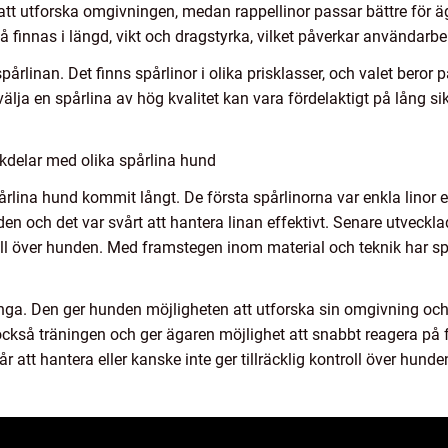
att utforska omgivningen, medan rappellinor passar bättre för 
så finnas i längd, vikt och dragstyrka, vilket påverkar användar
spårlinan. Det finns spårlinor i olika prisklasser, och valet bero
lja en spårlina av hög kvalitet kan vara fördelaktigt på lång sik
kdelar med olika spårlina hund
pårlina hund kommit långt. De första spårlinorna var enkla linor e
en och det var svårt att hantera linan effektivt. Senare utveckl
oll över hunden. Med framstegen inom material och teknik har spår
ga. Den ger hunden möjligheten att utforska sin omgivning och 
också träningen och ger ägaren möjlighet att snabbt reagera på 
r att hantera eller kanske inte ger tillräcklig kontroll över hunden