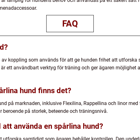
om är lämplig för hundens behov och användas på ett säkert sätt
omenadaccessoar.
FAQ
nd?
yp av koppling som används för att ge hunden frihet att utforsk
t är ett användbart verktyg för träning och ger ägaren möjlighet 
årlina hund finns det?
hund på marknaden, inklusive Flexilina, Rappellina och linor med
r beroende på storlek, beteende och träningsnivå.
 att använda en spårlina hund?
tt utforska samtidigt som ägaren behåller kontrollen. Den underl