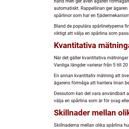
hand men ger även ägaren förmågan at
automatiskt. Rappellinan ger ägaren 
spårlinor som har en fjädermekanism f
Bland de populära spårlinetyperna fin
viktigt att välja en spårlina som pass
Kvantitativa mätning
När det gäller kvantitativa mätningar
Vanliga längder varierar från 5 till
En annan kvantitativ mätning att öve
ägarens förmåga att hantera linan bek
Dessutom kan det vara användbart att 
välja en spårlina som är för svag ell
Skillnader mellan ol
Skillnaderna mellan olika spårlina hu