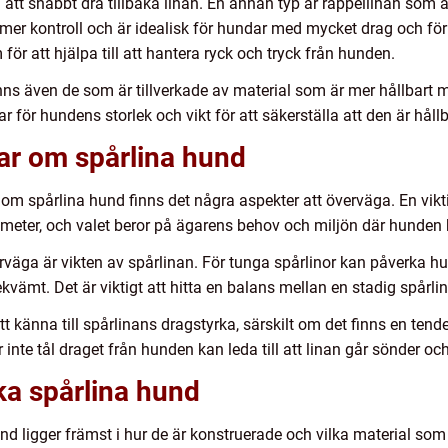
t snabbt dra tillbaka linan. En annan typ är rappellinan som är 
mer kontroll och är idealisk för hundar med mycket drag och för 
ör att hjälpa till att hantera ryck och tryck från hunden.
ns även de som är tillverkade av material som är mer hållbart mo
ar för hundens storlek och vikt för att säkerställa att den är hål
ar om spårlina hund
 om spårlina hund finns det några aspekter att överväga. En vikt
 20 meter, och valet beror på ägarens behov och miljön där hunde
rväga är vikten av spårlinan. För tunga spårlinor kan påverka h
vämt. Det är viktigt att hitta en balans mellan en stadig spårlin
känna till spårlinans dragstyrka, särskilt om det finns en tenden
er inte tål draget från hunden kan leda till att linan går sönder
ika spårlina hund
nd ligger främst i hur de är konstruerade och vilka material som