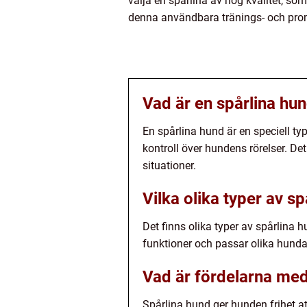
välja en spårlina av hög kvalitet, s
denna användbara tränings- och pr
Vad är en spårlina hu
En spårlina hund är en speciell t
kontroll över hundens rörelser. De
situationer.
Vilka olika typer av sp
Det finns olika typer av spårlina 
funktioner och passar olika hunda
Vad är fördelarna med
Spårlina hund ger hunden frihet a