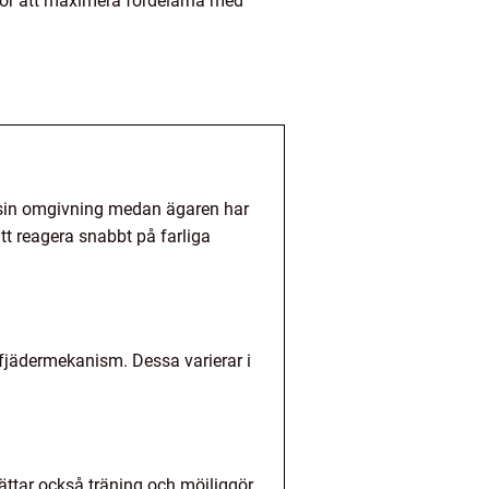
 för att maximera fördelarna med
a sin omgivning medan ägaren har
att reagera snabbt på farliga
 fjädermekanism. Dessa varierar i
ättar också träning och möjliggör