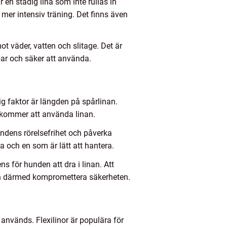
en stadig lina som inte rullas in
mer intensiv träning. Det finns även
t väder, vatten och slitage. Det är
lbar och säker att använda.
ig faktor är längden på spårlinan.
n kommer att använda linan.
undens rörelsefrihet och påverka
a och en som är lätt att hantera.
s för hunden att dra i linan. Att
 och därmed kompromettera säkerheten.
 används. Flexilinor är populära för