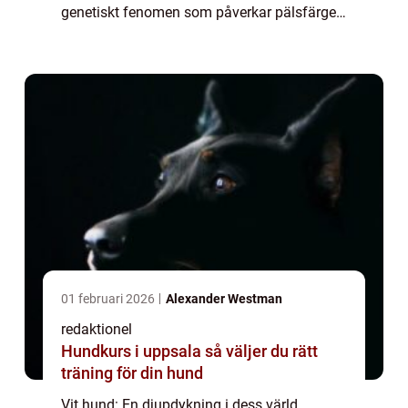
genetiskt fenomen som påverkar pälsfärgen
hos vissa hundraser. I den här artikeln
kommer vi att ge en o...
01 februari 2026
Alexander Westman
redaktionel
Hundkurs i uppsala så väljer du rätt
träning för din hund
Vit hund: En djupdykning i dess värld