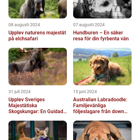
08 augusti 2024
07 augusti 2024
Upplev naturens majestät
Hundburen – En säker
på elchsafari
resa för din fyrbenta vän
31 juli 2024
15 juni 2024
Upplev Sveriges
Australian Labradoodle:
Majestätiska
Familjevänliga
Skogskungar: En Guidad
följeslagare från down
Tur Till Elchparker
under