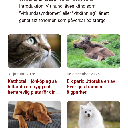
Introduktion: Vit hund, även känd som
”vithundssyndromet” eller ”vitkänning”, är ett
genetiskt fenomen som påverkar pälsfärgen
hos vissa hundraser. I den här artikeln
kommer vi att ge en o...
31 januari 2026
06 december 2025
Katthotell i jönköping så
Elk park: Utforska en av
hittar du en trygg och
Sveriges främsta
hemtrevlig plats för din
älgparker
katt