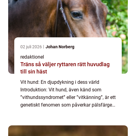
02 juli 2026
Johan Norberg
redaktionel
Träns så väljer ryttaren rätt huvudlag
till sin häst
Vit hund: En djupdykning i dess värld
Introduktion: Vit hund, även känd som
”vithundssyndromet” eller ”vitkänning”, är ett
genetiskt fenomen som påverkar pälsfärgen
hos vissa hundraser. I den här artikeln
kommer vi att ge en o...