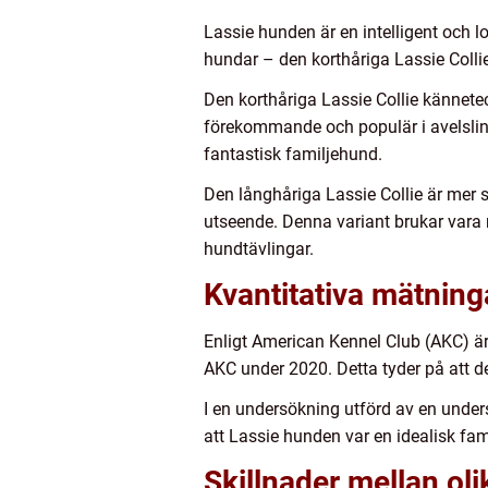
Lassie hunden är en intelligent och lo
hundar – den korthåriga Lassie Collie
Den korthåriga Lassie Collie kännetec
förekommande och populär i avelslinje
fantastisk familjehund.
Den långhåriga Lassie Collie är mer s
utseende. Denna variant brukar vara 
hundtävlingar.
Kvantitativa mätnin
Enligt American Kennel Club (AKC) ä
AKC under 2020. Detta tyder på att d
I en undersökning utförd av en unde
att Lassie hunden var en idealisk fam
Skillnader mellan ol