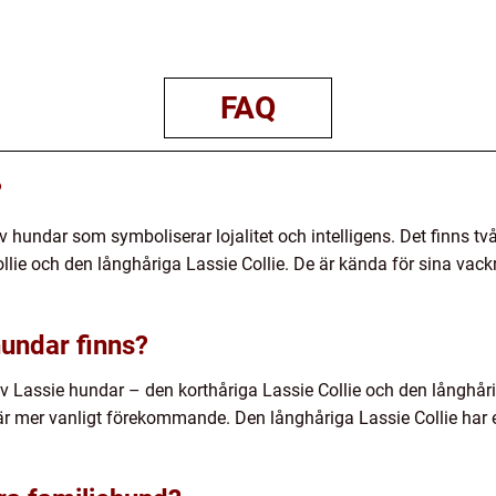
FAQ
?
 hundar som symboliserar lojalitet och intelligens. Det finns t
llie och den långhåriga Lassie Collie. De är kända för sina vack
hundar finns?
av Lassie hundar – den korthåriga Lassie Collie och den långhåri
h är mer vanligt förekommande. Den långhåriga Lassie Collie har 