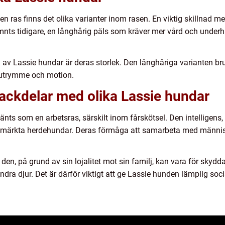
en ras finns det olika varianter inom rasen. En viktig skillnad m
mnts tidigare, en långhårig päls som kräver mer vård och underh
 av Lassie hundar är deras storlek. Den långhåriga varianten br
 utrymme och motion.
nackdelar med olika Lassie hundar
änts som en arbetsras, särskilt inom fårskötsel. Den intelligens
 utmärkta herdehundar. Deras förmåga att samarbeta med människ
en, på grund av sin lojalitet mot sin familj, kan vara för skydda
ndra djur. Det är därför viktigt att ge Lassie hunden lämplig soci