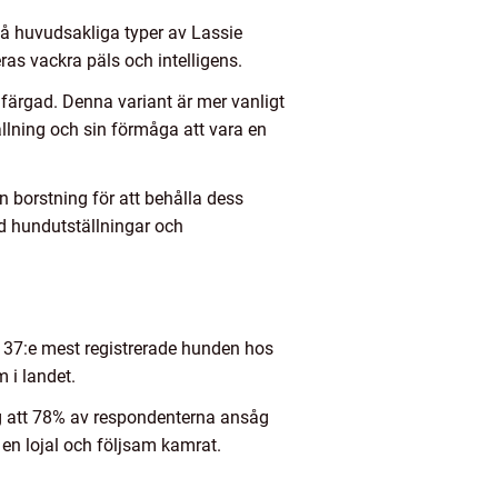
två huvudsakliga typer av Lassie
ras vackra päls och intelligens.
nfärgad. Denna variant är mer vanligt
ällning och sin förmåga att vara en
n borstning för att behålla dess
nd hundutställningar och
 37:e mest registrerade hunden hos
 i landet.
g att 78% av respondenterna ansåg
 en lojal och följsam kamrat.