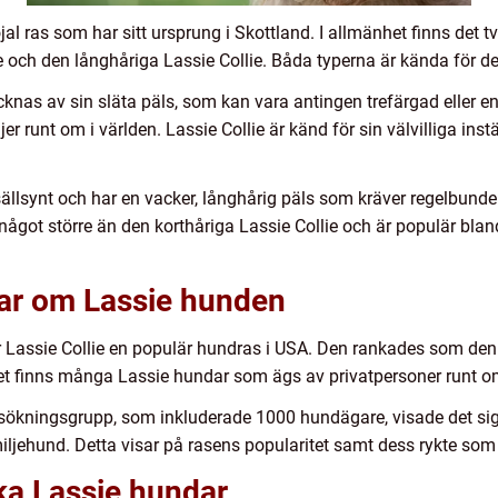
jal ras som har sitt ursprung i Skottland. I allmänhet finns det 
 och den långhåriga Lassie Collie. Båda typerna är kända för de
knas av sin släta päls, som kan vara antingen trefärgad eller e
r runt om i världen. Lassie Collie är känd för sin välvilliga inst
ällsynt och har en vacker, långhårig päls som kräver regelbunde
något större än den korthåriga Lassie Collie och är populär bla
gar om Lassie hunden
r Lassie Collie en populär hundras i USA. Den rankades som den
et finns många Lassie hundar som ägs av privatpersoner runt om
rsökningsgrupp, som inkluderade 1000 hundägare, visade det si
iljehund. Detta visar på rasens popularitet samt dess rykte som
ika Lassie hundar