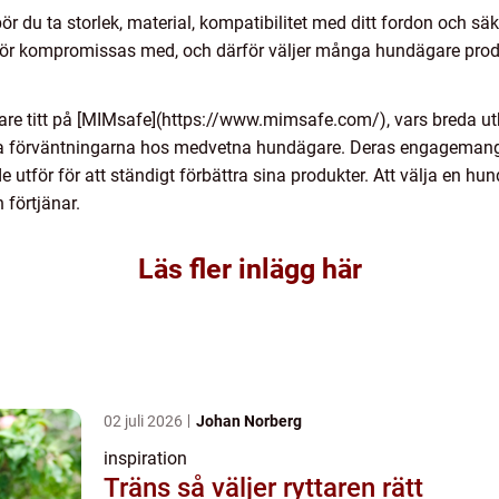
bör du ta storlek, material, kompatibilitet med ditt fordon och sä
ig bör kompromissas med, och därför väljer många hundägare pro
are titt på [MIMsafe](https://www.mimsafe.com/), vars breda ut
a förväntningarna hos medvetna hundägare. Deras engagemang fö
e utför för att ständigt förbättra sina produkter. Att välja en h
förtjänar.
Läs fler inlägg här
02 juli 2026
Johan Norberg
inspiration
Träns så väljer ryttaren rätt