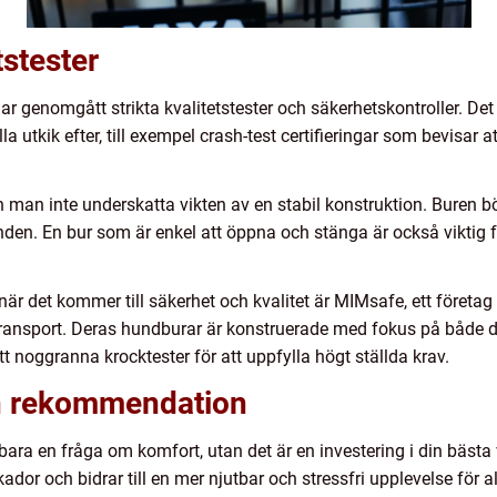
tstester
ar genomgått strikta kvalitetstester och säkerhetskontroller. Det
la utkik efter, till exempel crash-test certifieringar som bevisar 
man inte underskatta vikten av en stabil konstruktion. Buren bö
den. En bur som är enkel att öppna och stänga är också viktig f
när det kommer till säkerhet och kvalitet är MIMsafe, ett företag
rtransport. Deras hundburar är konstruerade med fokus på både
noggranna krocktester för att uppfylla högt ställda krav.
h rekommendation
 bara en fråga om komfort, utan det är en investering i din bästa
dor och bidrar till en mer njutbar och stressfri upplevelse för a