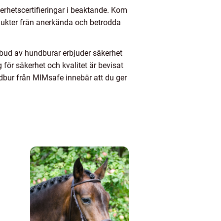
kerhetscertifieringar i beaktande. Kom
dukter från anerkända och betrodda
bud av hundburar erbjuder säkerhet
r säkerhet och kvalitet är bevisat
undbur från MIMsafe innebär att du ger