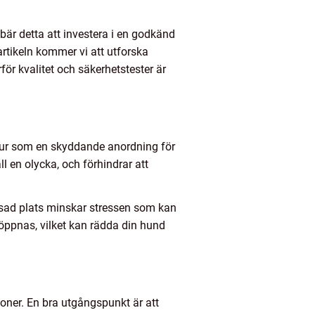
ebär detta att investera i en godkänd
rtikeln kommer vi att utforska
för kvalitet och säkerhetstester är
dbur som en skyddande anordning för
l en olycka, och förhindrar att
nsad plats minskar stressen som kan
 öppnas, vilket kan rädda din hund
ioner. En bra utgångspunkt är att