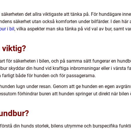
r säkerheten det allra viktigaste att tänka på. För hundägare inn
dens säkerhet utan också komforten under bilfärder. I den här a
ur i bil
, vilka aspekter man ska tänka på vid val av bur, samt var
 viktig?
klart för säkerheten i bilen, och på samma sätt fungerar en hun
ur skyddar din hund vid kraftiga inbromsningar eller i värsta fal
ra farligt både för hunden och för passagerarna.
lla hunden lugn under resan. Genom att ge hunden en egen avgrä
essutom förhindrar buren att hunden springer ut direkt när bilen
hundbur?
 förstå din hunds storlek, bilens utrymme och burspecifika funkt