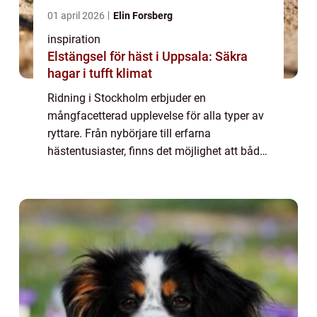
01 april 2026
Elin Forsberg
inspiration
Elstängsel för häst i Uppsala: Säkra
hagar i tufft klimat
Ridning i Stockholm erbjuder en
mångfacetterad upplevelse för alla typer av
ryttare. Från nybörjare till erfarna
hästentusiaster, finns det möjlighet att både
utveckla och fördjupa sin kunskap och sina
f&aum...