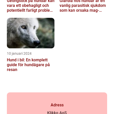
Getingstick på hundar kan
Giardia hos hundar är en
vara ett obehagligt och
vanlig parasitisk sjukdom
potentiellt farligt problem
som kan orsaka mag-
för våra fyrbenta vänn...
tarmproblem
10 januari 2024
Hund i bil: En komplett
guide för hundägare på
resan
Adress