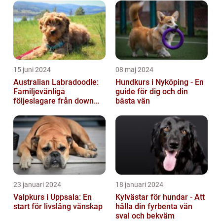
15 juni 2024
08 maj 2024
Australian Labradoodle:
Hundkurs i Nyköping - En
Familjevänliga
guide för dig och din
följeslagare från down
bästa vän
under
23 januari 2024
18 januari 2024
Valpkurs i Uppsala: En
Kylvästar för hundar - Att
start för livslång vänskap
hålla din fyrbenta vän
sval och bekväm