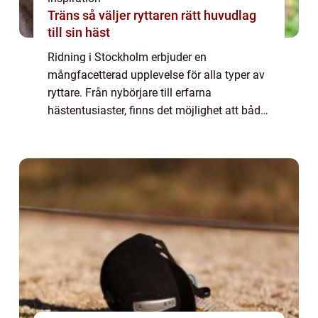
Träns så väljer ryttaren rätt huvudlag
till sin häst
Ridning i Stockholm erbjuder en
mångfacetterad upplevelse för alla typer av
ryttare. Från nybörjare till erfarna
hästentusiaster, finns det möjlighet att både
utveckla och fördjupa sin kunskap och sina
f&aum...