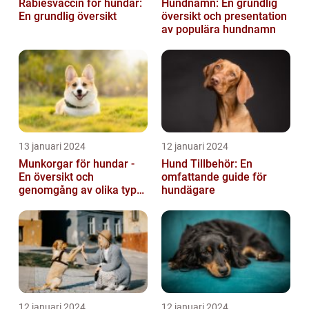
Rabiesvaccin för hundar:
Hundnamn: En grundlig
En grundlig översikt
översikt och presentation
av populära hundnamn
13 januari 2024
12 januari 2024
Munkorgar för hundar -
Hund Tillbehör: En
En översikt och
omfattande guide för
genomgång av olika typer
hundägare
och deras historiska för-
och nackde...
12 januari 2024
12 januari 2024