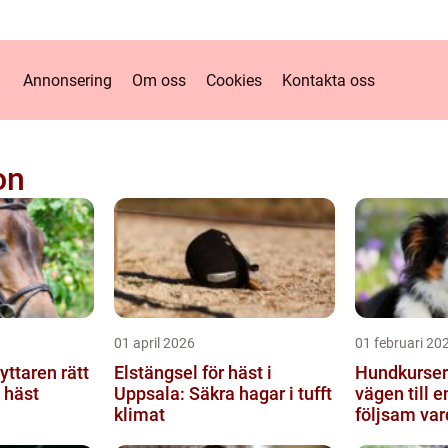
Annonsering
Om oss
Cookies
Kontakta oss
on
01 april 2026
01 februari 20
Elstängsel för häst i
Hundkurser
n häst
Uppsala: Säkra hagar i tufft
vägen till e
klimat
följsam va