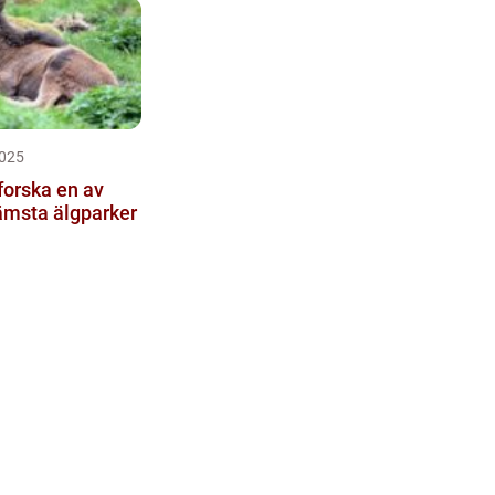
025
forska en av
ämsta älgparker