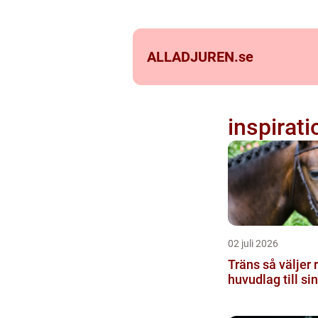
ALLADJUREN.
se
inspirati
02 juli 2026
Träns så väljer ryttaren rätt
huvudlag till si