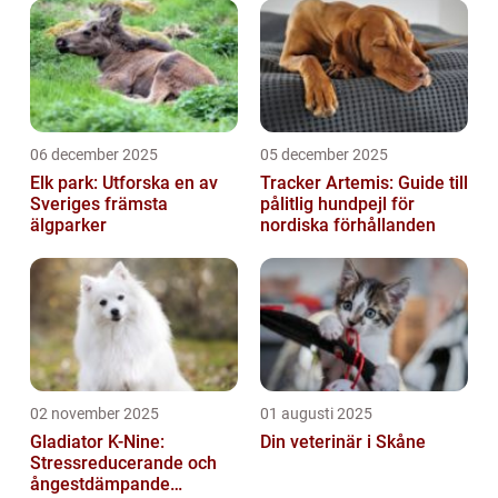
miljön är lugn, trygg och genomtänkt brukar
båd...
06 december 2025
05 december 2025
Elk park: Utforska en av
Tracker Artemis: Guide till
Sveriges främsta
pålitlig hundpejl för
älgparker
nordiska förhållanden
02 november 2025
01 augusti 2025
Gladiator K-Nine:
Din veterinär i Skåne
Stressreducerande och
ångestdämpande