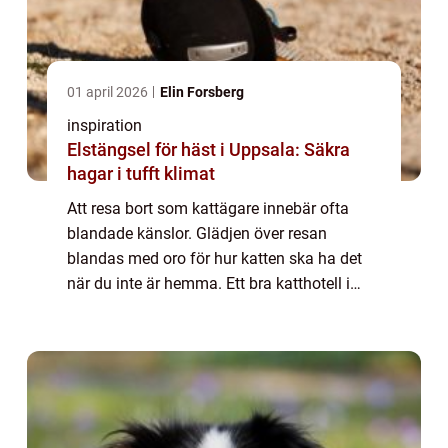
01 april 2026
Elin Forsberg
inspiration
Elstängsel för häst i Uppsala: Säkra
hagar i tufft klimat
Att resa bort som kattägare innebär ofta
blandade känslor. Glädjen över resan
blandas med oro för hur katten ska ha det
när du inte är hemma. Ett bra katthotell i
Jönköping kan göra hela skillnaden. När
miljön är lugn, trygg och genomtänkt brukar
båd...