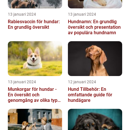
13 januari 2024
13 januari 2024
Rabiesvaccin för hundar:
Hundnamn: En grundlig
En grundlig översikt
översikt och presentation
av populära hundnamn
13 januari 2024
12 januari 2024
Munkorgar för hundar -
Hund Tillbehör: En
En översikt och
omfattande guide för
genomgång av olika typer
hundägare
och deras historiska för-
och nackde...