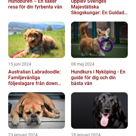
Hundburen – En säker
Upplev Sveriges
resa för din fyrbenta vän
Majestätiska
Skogskungar: En Guidad
Tur Till Elchparker
15 juni 2024
08 maj 2024
Australian Labradoodle:
Hundkurs i Nyköping - En
Familjevänliga
guide för dig och din
följeslagare från down
bästa vän
under
23 januari 2024
18 januari 2024