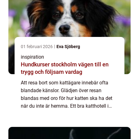
01 februari 2026
Eva Sjöberg
inspiration
Hundkurser stockholm vägen till en
trygg och följsam vardag
Att resa bort som kattägare innebär ofta
blandade känslor. Glädjen över resan
blandas med oro för hur katten ska ha det
när du inte är hemma. Ett bra katthotell i
Jönköping kan göra hela skillnaden. När
miljön är lugn, trygg och genomtänkt brukar
båd...