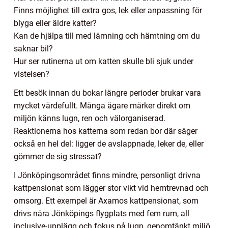
Finns möjlighet till extra gos, lek eller anpassning för
blyga eller äldre katter?
Kan de hjälpa till med lämning och hämtning om du
saknar bil?
Hur ser rutinerna ut om katten skulle bli sjuk under
vistelsen?
Ett besök innan du bokar längre perioder brukar vara
mycket värdefullt. Många ägare märker direkt om
miljön känns lugn, ren och välorganiserad.
Reaktionerna hos katterna som redan bor där säger
också en hel del: ligger de avslappnade, leker de, eller
gömmer de sig stressat?
I Jönköpingsområdet finns mindre, personligt drivna
kattpensionat som lägger stor vikt vid hemtrevnad och
omsorg. Ett exempel är Axamos kattpensionat, som
drivs nära Jönköpings flygplats med fem rum, all
inclusive-upplägg och fokus på lugn, genomtänkt miljö.