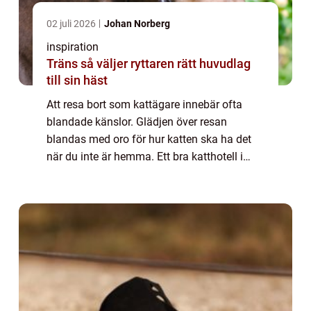
02 juli 2026
Johan Norberg
inspiration
Träns så väljer ryttaren rätt huvudlag
till sin häst
Att resa bort som kattägare innebär ofta
blandade känslor. Glädjen över resan
blandas med oro för hur katten ska ha det
när du inte är hemma. Ett bra katthotell i
Jönköping kan göra hela skillnaden. När
miljön är lugn, trygg och genomtänkt brukar
båd...