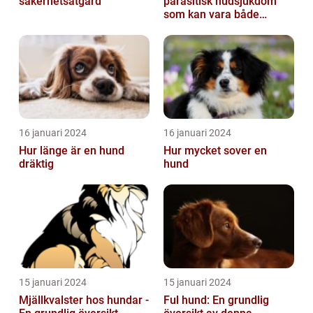
säkerhetsåtgärd
parasitisk hudsjukdom
som kan vara både
obehaglig och irriterande
för våra fy...
16 januari 2024
16 januari 2024
Hur länge är en hund
Hur mycket sover en
dräktig
hund
15 januari 2024
15 januari 2024
Mjällkvalster hos hundar -
Ful hund: En grundlig