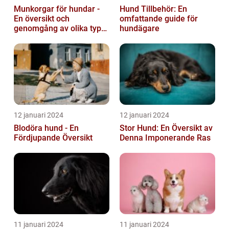
Munkorgar för hundar -
Hund Tillbehör: En
En översikt och
omfattande guide för
genomgång av olika typer
hundägare
och deras historiska för-
och nackde...
12 januari 2024
12 januari 2024
Blodöra hund - En
Stor Hund: En Översikt av
Fördjupande Översikt
Denna Imponerande Ras
11 januari 2024
11 januari 2024