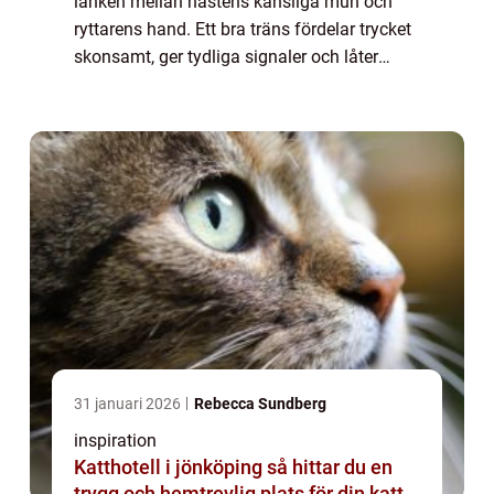
länken mellan hästens känsliga mun och
ryttarens hand. Ett bra träns fördelar trycket
skonsamt, ger tydliga signaler och låter
hästen arbeta avslappnat. Valet av modell,
passform och material påverkar båd...
31 januari 2026
Rebecca Sundberg
inspiration
Katthotell i jönköping så hittar du en
trygg och hemtrevlig plats för din katt