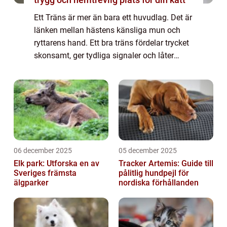
Ett Träns är mer än bara ett huvudlag. Det är
länken mellan hästens känsliga mun och
ryttarens hand. Ett bra träns fördelar trycket
skonsamt, ger tydliga signaler och låter
hästen arbeta avslappnat. Valet av modell,
passform och material påverkar båd...
06 december 2025
05 december 2025
Elk park: Utforska en av
Tracker Artemis: Guide till
Sveriges främsta
pålitlig hundpejl för
älgparker
nordiska förhållanden