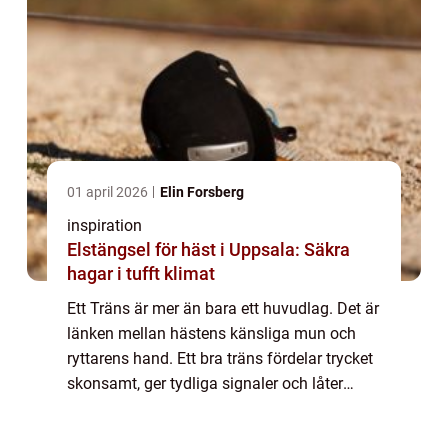
01 april 2026
Elin Forsberg
inspiration
Elstängsel för häst i Uppsala: Säkra
hagar i tufft klimat
Ett Träns är mer än bara ett huvudlag. Det är
länken mellan hästens känsliga mun och
ryttarens hand. Ett bra träns fördelar trycket
skonsamt, ger tydliga signaler och låter
hästen arbeta avslappnat. Valet av modell,
passform och material påverkar båd...