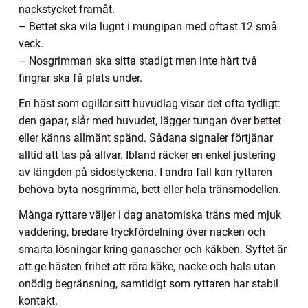
nackstycket framåt.
– Bettet ska vila lugnt i mungipan med oftast 12 små
veck.
– Nosgrimman ska sitta stadigt men inte hårt två
fingrar ska få plats under.
En häst som ogillar sitt huvudlag visar det ofta tydligt:
den gapar, slår med huvudet, lägger tungan över bettet
eller känns allmänt spänd. Sådana signaler förtjänar
alltid att tas på allvar. Ibland räcker en enkel justering
av längden på sidostyckena. I andra fall kan ryttaren
behöva byta nosgrimma, bett eller hela tränsmodellen.
Många ryttare väljer i dag anatomiska träns med mjuk
vaddering, bredare tryckfördelning över nacken och
smarta lösningar kring ganascher och käkben. Syftet är
att ge hästen frihet att röra käke, nacke och hals utan
onödig begränsning, samtidigt som ryttaren har stabil
kontakt.