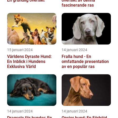
En grundlig översikt
översikt av denna
fascinerande ras
15 januari 2024
14 januari 2024
Världens Dyraste Hund:
Fralla hund - En
En Inblick i Hundens
omfattande presentation
Exklusiva Värld
av en populär ras
14 januari 2024
14 januari 2024
Dragsele för hundar: En
Onsior hund: En Förhöjd