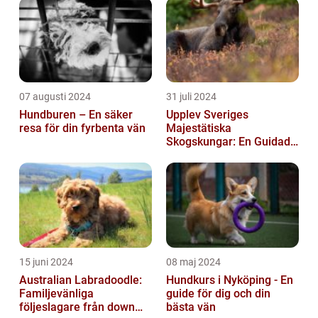
07 augusti 2024
31 juli 2024
Hundburen – En säker
Upplev Sveriges
resa för din fyrbenta vän
Majestätiska
Skogskungar: En Guidad
Tur Till Elchparker
15 juni 2024
08 maj 2024
Australian Labradoodle:
Hundkurs i Nyköping - En
Familjevänliga
guide för dig och din
följeslagare från down
bästa vän