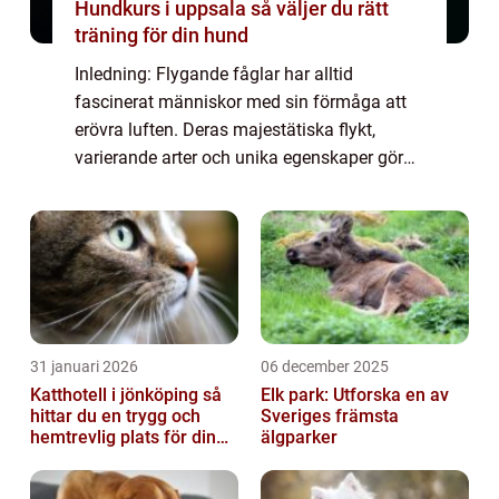
Hundkurs i uppsala så väljer du rätt
träning för din hund
Inledning: Flygande fåglar har alltid
fascinerat människor med sin förmåga att
erövra luften. Deras majestätiska flykt,
varierande arter och unika egenskaper gör
dem till en av naturens mest kända
underverk. I denna artikel kommer vi att ge
dig en gr...
31 januari 2026
06 december 2025
Katthotell i jönköping så
Elk park: Utforska en av
hittar du en trygg och
Sveriges främsta
hemtrevlig plats för din
älgparker
katt