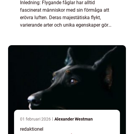
Inledning: Flygande fåglar har alltid
fascinerat människor med sin förmåga att
erövra luften. Deras majestätiska flykt,
varierande arter och unika egenskaper gör
dem till en av naturens mest kända
underverk. I denna artikel kommer vi att ge
dig en gr...
01 februari 2026
Alexander Westman
redaktionel