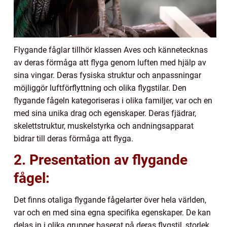
Flygande fåglar tillhör klassen Aves och kännetecknas
av deras förmåga att flyga genom luften med hjälp av
sina vingar. Deras fysiska struktur och anpassningar
möjliggör luftförflyttning och olika flygstilar. Den
flygande fågeln kategoriseras i olika familjer, var och en
med sina unika drag och egenskaper. Deras fjädrar,
skelettstruktur, muskelstyrka och andningsapparat
bidrar till deras förmåga att flyga.
2. Presentation av flygande
fågel:
Det finns otaliga flygande fågelarter över hela världen,
var och en med sina egna specifika egenskaper. De kan
delas in i olika grupper baserat på deras flygstil, storlek