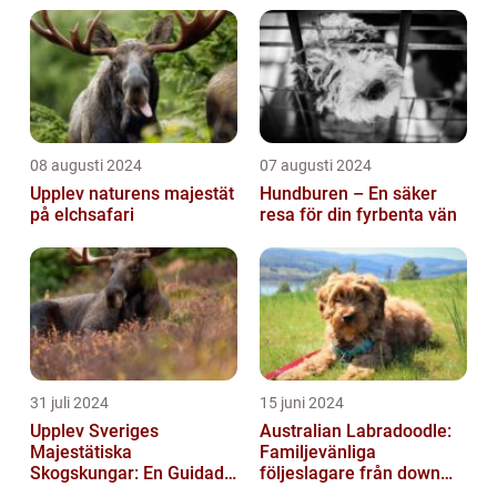
08 augusti 2024
07 augusti 2024
Upplev naturens majestät
Hundburen – En säker
på elchsafari
resa för din fyrbenta vän
31 juli 2024
15 juni 2024
Upplev Sveriges
Australian Labradoodle:
Majestätiska
Familjevänliga
Skogskungar: En Guidad
följeslagare från down
Tur Till Elchparker
under