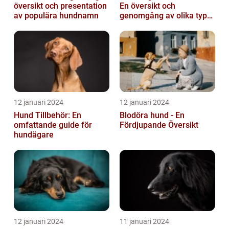
översikt och presentation
En översikt och
av populära hundnamn
genomgång av olika typer
och deras historiska för-
och nackde...
12 januari 2024
12 januari 2024
Hund Tillbehör: En
Blodöra hund - En
omfattande guide för
Fördjupande Översikt
hundägare
12 januari 2024
11 januari 2024