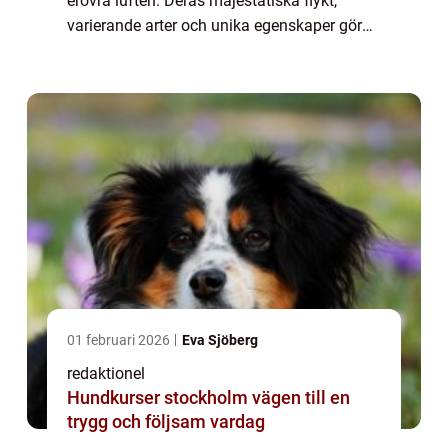
erövra luften. Deras majestätiska flykt,
varierande arter och unika egenskaper gör
dem till en av naturens mest kända
underverk. I denna artikel kommer vi att ge
dig en gr...
01 februari 2026
Eva Sjöberg
redaktionel
Hundkurser stockholm vägen till en
trygg och följsam vardag