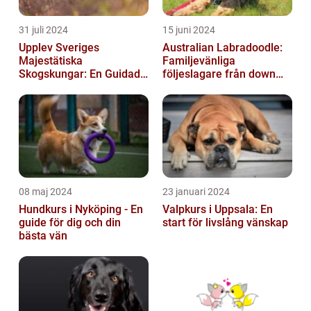
31 juli 2024
15 juni 2024
Upplev Sveriges
Australian Labradoodle:
Majestätiska
Familjevänliga
Skogskungar: En Guidad
följeslagare från down
Tur Till Elchparker
under
08 maj 2024
23 januari 2024
Hundkurs i Nyköping - En
Valpkurs i Uppsala: En
guide för dig och din
start för livslång vänskap
bästa vän