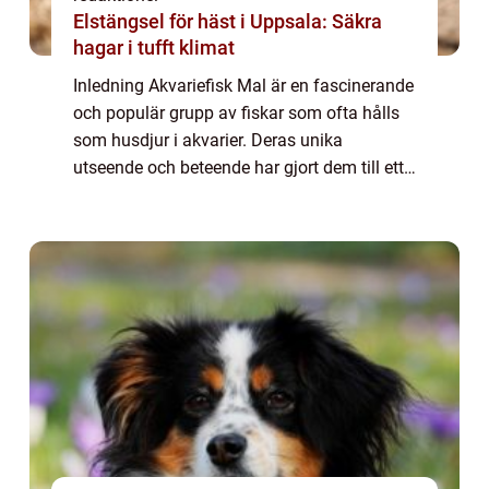
Elstängsel för häst i Uppsala: Säkra
hagar i tufft klimat
Inledning Akvariefisk Mal är en fascinerande
och populär grupp av fiskar som ofta hålls
som husdjur i akvarier. Deras unika
utseende och beteende har gjort dem till ett
populärt val bland akvarister världen över. I
denna artikel kommer vi att ge en g...