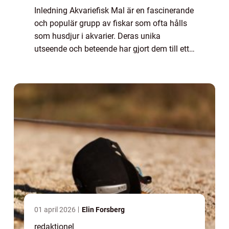
Inledning Akvariefisk Mal är en fascinerande
och populär grupp av fiskar som ofta hålls
som husdjur i akvarier. Deras unika
utseende och beteende har gjort dem till ett
populärt val bland akvarister världen över. I
denna artikel kommer vi att ge en g...
01 april 2026
Elin Forsberg
redaktionel