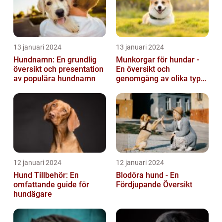
13 januari 2024
13 januari 2024
Hundnamn: En grundlig
Munkorgar för hundar -
översikt och presentation
En översikt och
av populära hundnamn
genomgång av olika typer
och deras historiska för-
och nackde...
12 januari 2024
12 januari 2024
Hund Tillbehör: En
Blodöra hund - En
omfattande guide för
Fördjupande Översikt
hundägare