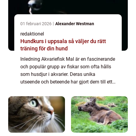
01 februari 2026
Alexander Westman
redaktionel
Hundkurs i uppsala så väljer du rätt
träning för din hund
Inledning Akvariefisk Mal är en fascinerande
och populär grupp av fiskar som ofta hålls
som husdjur i akvarier. Deras unika
utseende och beteende har gjort dem till ett
populärt val bland akvarister världen över. I
denna artikel kommer vi att ge en g...