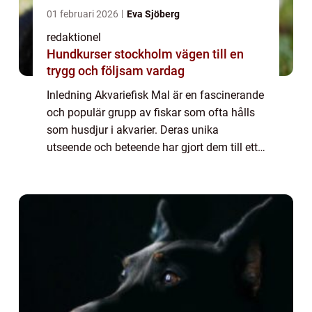
01 februari 2026
Eva Sjöberg
redaktionel
Hundkurser stockholm vägen till en
trygg och följsam vardag
Inledning Akvariefisk Mal är en fascinerande
och populär grupp av fiskar som ofta hålls
som husdjur i akvarier. Deras unika
utseende och beteende har gjort dem till ett
populärt val bland akvarister världen över. I
denna artikel kommer vi att ge en g...