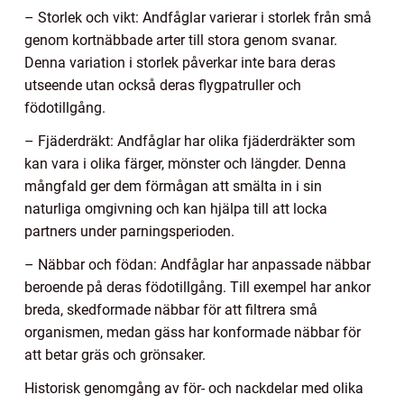
– Storlek och vikt: Andfåglar varierar i storlek från små
genom kortnäbbade arter till stora genom svanar.
Denna variation i storlek påverkar inte bara deras
utseende utan också deras flygpatruller och
födotillgång.
– Fjäderdräkt: Andfåglar har olika fjäderdräkter som
kan vara i olika färger, mönster och längder. Denna
mångfald ger dem förmågan att smälta in i sin
naturliga omgivning och kan hjälpa till att locka
partners under parningsperioden.
– Näbbar och födan: Andfåglar har anpassade näbbar
beroende på deras födotillgång. Till exempel har ankor
breda, skedformade näbbar för att filtrera små
organismen, medan gäss har konformade näbbar för
att betar gräs och grönsaker.
Historisk genomgång av för- och nackdelar med olika