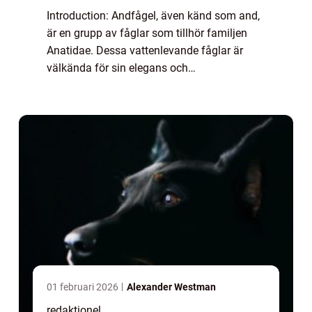
Introduction: Andfågel, även känd som and,
är en grupp av fåglar som tillhör familjen
Anatidae. Dessa vattenlevande fåglar är
välkända för sin elegans och
ändamålsenliga anpassningar för att leva
såväl på land som i vatten. I denna artikel
kommer vi ...
01 februari 2026
Alexander Westman
redaktionel