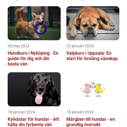
Tur Till Elchparker
under
08 maj 2024
23 januari 2024
Hundkurs i Nyköping - En
Valpkurs i Uppsala: En
guide för dig och din
start för livslång vänskap
bästa vän
18 januari 2024
18 januari 2024
Kylvästar för hundar - Att
Märgben till hundar - en
hålla din fyrbenta vän
grundlig översikt