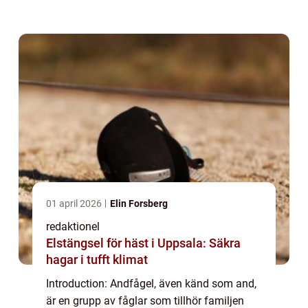
ändamålsenliga anpassningar för att leva
såväl på land som i vatten. I denna artikel
kommer vi ...
01 april 2026
Elin Forsberg
redaktionel
Elstängsel för häst i Uppsala: Säkra
hagar i tufft klimat
Introduction: Andfågel, även känd som and,
är en grupp av fåglar som tillhör familjen