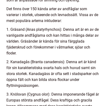
som är anpassade för simning och dykning.
Det finns över 150 kända arter av andfåglar som
varierar i storlek, utseende och levnadssätt. Vissa av de
mest populära arterna inkluderar:
1. Gräsand (Anas platyrhynchos): Denna art är en av de
vanligaste andfåglarna och kan hittas i många delar av
världen. Gräsänder är kända för sina färgglada
fjäderskrud och förekommer i våtmarker, sjöar och
floder.
2. Kanadagås (Branta canadensis): Denna art är känd
för sin karakteristiska svarta hals och huvud samt sin
stora storlek. Kanadagäss är ofta sett i stadsparker och
öppna fält och kan bilda stora flockar under
flyttningssäsongen.
3. Knölsvan (Cygnus olor): Denna imponerande fågel är
Europas största andfågel. Dess kraftiga och gracila