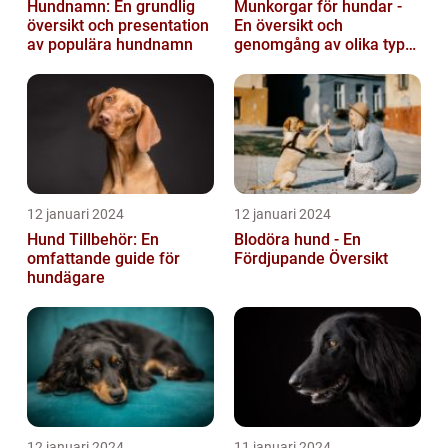
Hundnamn: En grundlig
Munkorgar för hundar -
översikt och presentation
En översikt och
av populära hundnamn
genomgång av olika typer
och deras historiska för-
och nackde...
12 januari 2024
12 januari 2024
Hund Tillbehör: En
Blodöra hund - En
omfattande guide för
Fördjupande Översikt
hundägare
12 januari 2024
11 januari 2024