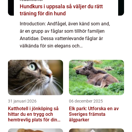
Hundkurs i uppsala så väljer du rätt
träning för din hund
Introduction: Andfågel, även känd som and,
är en grupp av fåglar som tillhör familjen
Anatidae. Dessa vattenlevande fåglar är
välkända för sin elegans och
ändamålsenliga anpassningar för att leva
såväl på land som i vatten. I denna artikel
kommer vi ...
31 januari 2026
06 december 2025
Katthotell i jönköping så
Elk park: Utforska en av
hittar du en trygg och
Sveriges främsta
hemtrevlig plats för din
älgparker
katt