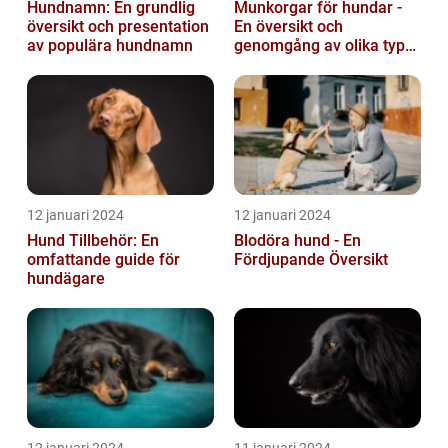
Hundnamn: En grundlig
Munkorgar för hundar -
översikt och presentation
En översikt och
av populära hundnamn
genomgång av olika typer
och deras historiska för-
och nackde...
12 januari 2024
12 januari 2024
Hund Tillbehör: En
Blodöra hund - En
omfattande guide för
Fördjupande Översikt
hundägare
12 januari 2024
11 januari 2024