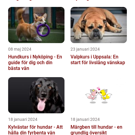
Tur Till Elchparker
under
08 maj 2024
23 januari 2024
Hundkurs i Nyköping - En
Valpkurs i Uppsala: En
guide för dig och din
start för livslång vänskap
bästa vän
18 januari 2024
18 januari 2024
Kylvästar för hundar - Att
Märgben till hundar - en
hålla din fyrbenta vän
grundlig översikt