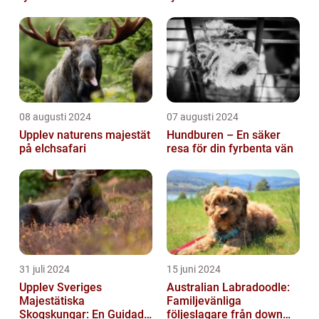
08 augusti 2024
07 augusti 2024
Upplev naturens majestät
Hundburen – En säker
på elchsafari
resa för din fyrbenta vän
31 juli 2024
15 juni 2024
Upplev Sveriges
Australian Labradoodle:
Majestätiska
Familjevänliga
Skogskungar: En Guidad
följeslagare från down