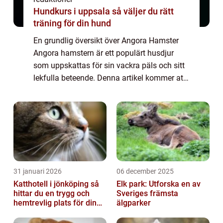
Hundkurs i uppsala så väljer du rätt
träning för din hund
En grundlig översikt över Angora Hamster
Angora hamstern är ett populärt husdjur
som uppskattas för sin vackra päls och sitt
lekfulla beteende. Denna artikel kommer att
erbjuda en djupgående presentation av
angora hamster och undersöka olika
aspekter...
31 januari 2026
06 december 2025
Katthotell i jönköping så
Elk park: Utforska en av
hittar du en trygg och
Sveriges främsta
hemtrevlig plats för din
älgparker
katt