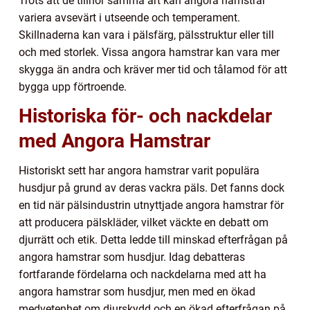
Trots att de tillhör samma art kan angora hamstrar
variera avsevärt i utseende och temperament.
Skillnaderna kan vara i pälsfärg, pälsstruktur eller till
och med storlek. Vissa angora hamstrar kan vara mer
skygga än andra och kräver mer tid och tålamod för att
bygga upp förtroende.
Historiska för- och nackdelar
med Angora Hamstrar
Historiskt sett har angora hamstrar varit populära
husdjur på grund av deras vackra päls. Det fanns dock
en tid när pälsindustrin utnyttjade angora hamstrar för
att producera pälskläder, vilket väckte en debatt om
djurrätt och etik. Detta ledde till minskad efterfrågan på
angora hamstrar som husdjur. Idag debatteras
fortfarande fördelarna och nackdelarna med att ha
angora hamstrar som husdjur, men med en ökad
medvetenhet om djurskydd och en ökad efterfrågan på