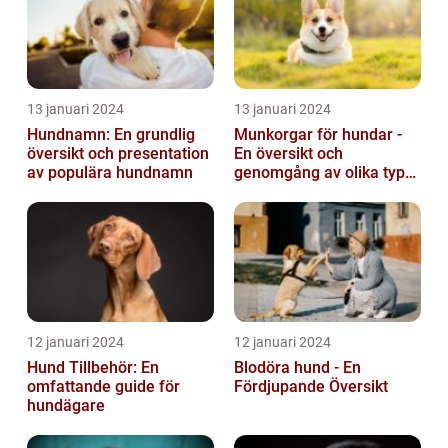
13 januari 2024
13 januari 2024
Hundnamn: En grundlig
Munkorgar för hundar -
översikt och presentation
En översikt och
av populära hundnamn
genomgång av olika typer
och deras historiska för-
och nackde...
12 januari 2024
12 januari 2024
Hund Tillbehör: En
Blodöra hund - En
omfattande guide för
Fördjupande Översikt
hundägare