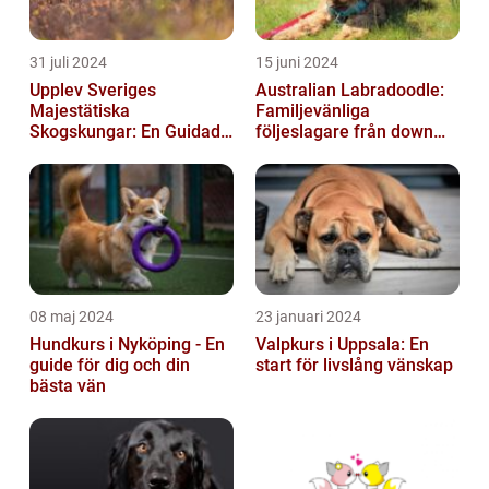
31 juli 2024
15 juni 2024
Upplev Sveriges
Australian Labradoodle:
Majestätiska
Familjevänliga
Skogskungar: En Guidad
följeslagare från down
Tur Till Elchparker
under
08 maj 2024
23 januari 2024
Hundkurs i Nyköping - En
Valpkurs i Uppsala: En
guide för dig och din
start för livslång vänskap
bästa vän