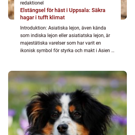
redaktionel
Elstängsel för häst i Uppsala: Säkra
hagar i tufft klimat
Introduktion: Asiatiska lejon, även kända
som indiska lejon eller asiatiatska lejon, är
majestätiska varelser som har varit en
ikonisk symbol för styrka och makt i Asien i
århundraden. Dessa vackra varelser har en
fascinerande historia och har fångat...