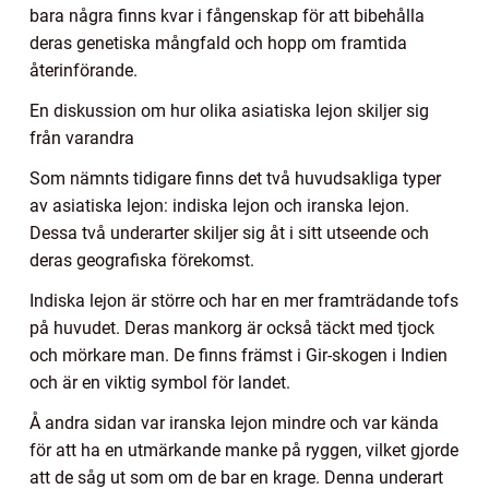
bara några finns kvar i fångenskap för att bibehålla
deras genetiska mångfald och hopp om framtida
återinförande.
En diskussion om hur olika asiatiska lejon skiljer sig
från varandra
Som nämnts tidigare finns det två huvudsakliga typer
av asiatiska lejon: indiska lejon och iranska lejon.
Dessa två underarter skiljer sig åt i sitt utseende och
deras geografiska förekomst.
Indiska lejon är större och har en mer framträdande tofs
på huvudet. Deras mankorg är också täckt med tjock
och mörkare man. De finns främst i Gir-skogen i Indien
och är en viktig symbol för landet.
Å andra sidan var iranska lejon mindre och var kända
för att ha en utmärkande manke på ryggen, vilket gjorde
att de såg ut som om de bar en krage. Denna underart