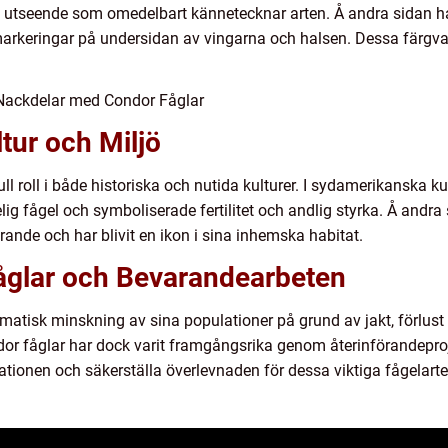
kt utseende som omedelbart kännetecknar arten. Å andra sidan h
arkeringar på undersidan av vingarna och halsen. Dessa färgvariat
 Nackdelar med Condor Fåglar
ltur och Miljö
l roll i både historiska och nutida kulturer. I sydamerikanska ku
 fågel och symboliserade fertilitet och andlig styrka. Å andra 
ande och har blivit en ikon i sina inhemska habitat.
åglar och Bevarandearbeten
atisk minskning av sina populationer på grund av jakt, förlust 
or fåglar har dock varit framgångsrika genom återinförandepro
ulationen och säkerställa överlevnaden för dessa viktiga fågelarte