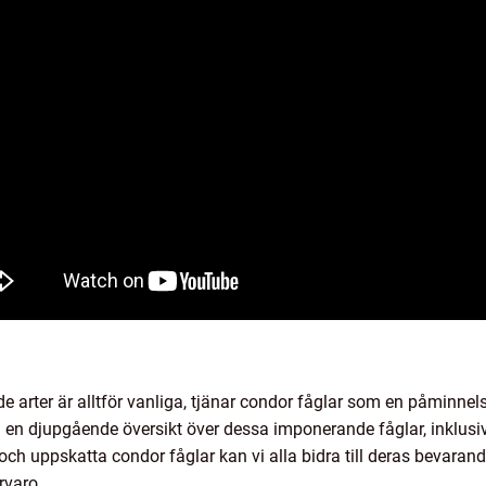
ade arter är alltför vanliga, tjänar condor fåglar som en påminn
 en djupgående översikt över dessa imponerande fåglar, inklusive
ch uppskatta condor fåglar kan vi alla bidra till deras bevarande
rvaro.