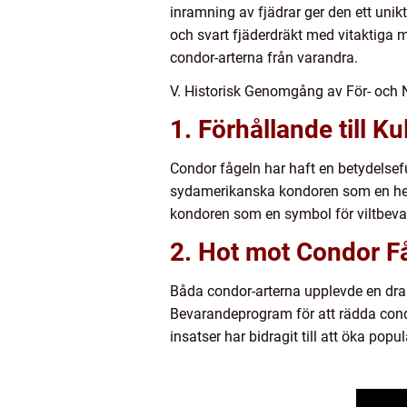
inramning av fjädrar ger den ett uni
och svart fjäderdräkt med vitaktiga m
condor-arterna från varandra.
V. Historisk Genomgång av För- och
1. Förhållande till Ku
Condor fågeln har haft en betydelseful
sydamerikanska kondoren som en helig
kondoren som en symbol för viltbevar
2. Hot mot Condor F
Båda condor-arterna upplevde en dram
Bevarandeprogram för att rädda cond
insatser har bidragit till att öka pop