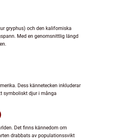
tur gryphus) och den kaliforniska
gspann. Med en genomsnittlig längd
en.
amerika. Dess kännetecken inkluderar
tt symboliskt djur i många
)
världen. Det finns kännedom om
tt arten drabbats av populationssvikt