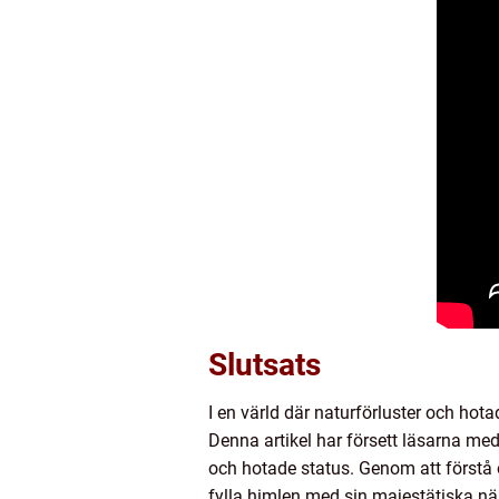
Slutsats
I en värld där naturförluster och hot
Denna artikel har försett läsarna med
och hotade status. Genom att förstå o
fylla himlen med sin majestätiska nä