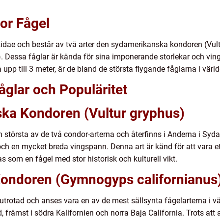
dor Fågel
rtidae och består av två arter den sydamerikanska kondoren (Vul
 Dessa fåglar är kända för sina imponerande storlekar och vin
upp till 3 meter, är de bland de största flygande fåglarna i värld
åglar och Populäritet
ka Kondoren (Vultur gryphus)
största av de två condor-arterna och återfinns i Anderna i Syd
 och en mycket breda vingspann. Denna art är känd för att vara e
 som en fågel med stor historisk och kulturell vikt.
 Kondoren (Gymnogyps californianus
utrotad och anses vara en av de mest sällsynta fågelarterna i 
tånd, främst i södra Kalifornien och norra Baja California. Trots a