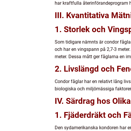
har kraftfulla återinförandeprogram hj
III. Kvantitativa Mä
1. Storlek och Ving
Som tidigare nämnts är condor fåglar
och har en vingspann på 2,7-3 meter.
meter. Dessa mått ger fåglarna en im
2. Livslängd och Fen
Condor fåglar har en relativt lång li
biologiska och miljömässiga faktorer
IV. Särdrag hos Olik
1. Fjäderdräkt och F
Den sydamerikanska kondoren har en k