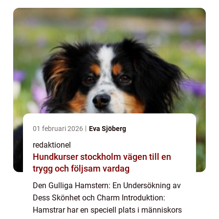
populär f...
01 februari 2026
Eva Sjöberg
redaktionel
Hundkurser stockholm vägen till en
trygg och följsam vardag
Den Gulliga Hamstern: En Undersökning av
Dess Skönhet och Charm Introduktion:
Hamstrar har en speciell plats i människors