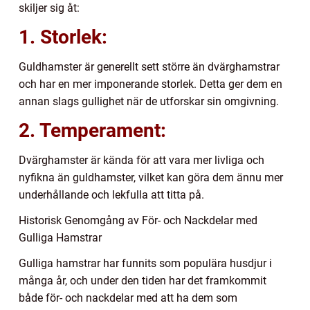
skiljer sig åt:
1. Storlek:
Guldhamster är generellt sett större än dvärghamstrar
och har en mer imponerande storlek. Detta ger dem en
annan slags gullighet när de utforskar sin omgivning.
2. Temperament:
Dvärghamster är kända för att vara mer livliga och
nyfikna än guldhamster, vilket kan göra dem ännu mer
underhållande och lekfulla att titta på.
Historisk Genomgång av För- och Nackdelar med
Gulliga Hamstrar
Gulliga hamstrar har funnits som populära husdjur i
många år, och under den tiden har det framkommit
både för- och nackdelar med att ha dem som