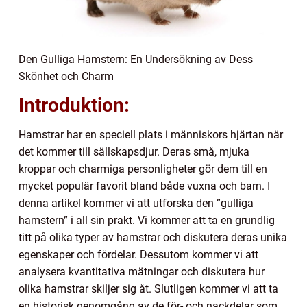
Den Gulliga Hamstern: En Undersökning av Dess
Skönhet och Charm
Introduktion:
Hamstrar har en speciell plats i människors hjärtan när
det kommer till sällskapsdjur. Deras små, mjuka
kroppar och charmiga personligheter gör dem till en
mycket populär favorit bland både vuxna och barn. I
denna artikel kommer vi att utforska den ”gulliga
hamstern” i all sin prakt. Vi kommer att ta en grundlig
titt på olika typer av hamstrar och diskutera deras unika
egenskaper och fördelar. Dessutom kommer vi att
analysera kvantitativa mätningar och diskutera hur
olika hamstrar skiljer sig åt. Slutligen kommer vi att ta
en historisk genomgång av de för- och nackdelar som