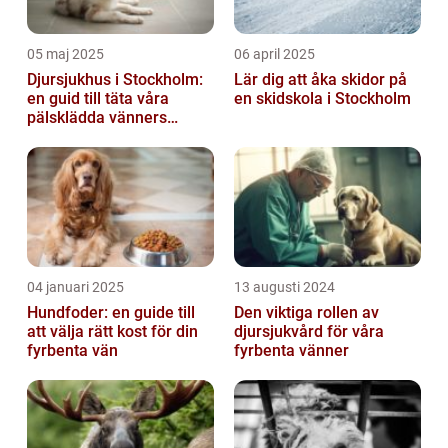
05 maj 2025
06 april 2025
Djursjukhus i Stockholm:
Lär dig att åka skidor på
en guid till täta våra
en skidskola i Stockholm
pälsklädda vänners
hälsobehov
04 januari 2025
13 augusti 2024
Hundfoder: en guide till
Den viktiga rollen av
att välja rätt kost för din
djursjukvård för våra
fyrbenta vän
fyrbenta vänner