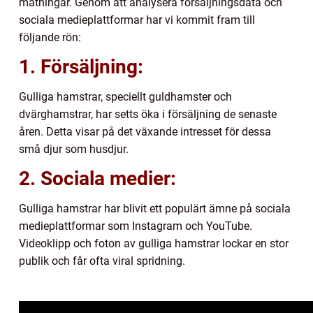
mätningar. Genom att analysera försäljningsdata och
sociala medieplattformar har vi kommit fram till
följande rön:
1. Försäljning:
Gulliga hamstrar, speciellt guldhamster och
dvärghamstrar, har setts öka i försäljning de senaste
åren. Detta visar på det växande intresset för dessa
små djur som husdjur.
2. Sociala medier:
Gulliga hamstrar har blivit ett populärt ämne på sociala
medieplattformar som Instagram och YouTube.
Videoklipp och foton av gulliga hamstrar lockar en stor
publik och får ofta viral spridning.