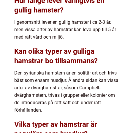
Hur länge lever vanligtvis en
gullig hamster?
I genomsnitt lever en gullig hamster i ca 2-3 år,
men vissa arter av hamstrar kan leva upp till 5 år
med rätt vård och miljö.
Kan olika typer av gulliga
hamstrar bo tillsammans?
Den syrianska hamstern är en solitär art och trivs
bäst som ensam husdjur. Å andra sidan kan vissa
arter av dvärghamstrar, såsom Campbell-
dvärghamstern, trivas i grupper eller kolonier om
de introduceras på rätt sätt och under rätt
förhållanden.
Vilka typer av hamstrar är