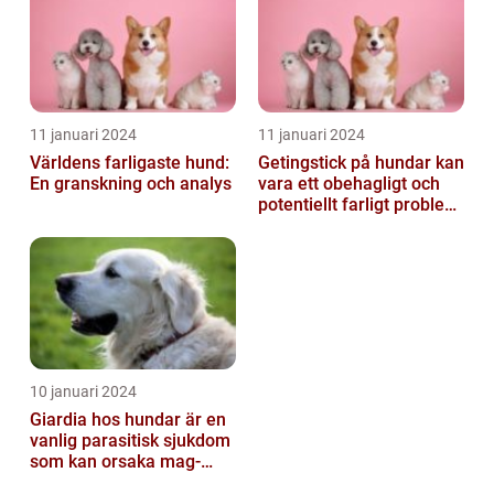
11 januari 2024
11 januari 2024
Världens farligaste hund:
Getingstick på hundar kan
En granskning och analys
vara ett obehagligt och
potentiellt farligt problem
för våra fyrbenta vänn...
10 januari 2024
Giardia hos hundar är en
vanlig parasitisk sjukdom
som kan orsaka mag-
tarmproblem