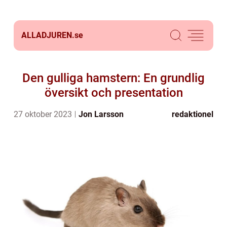
ALLADJUREN.
se
Den gulliga hamstern: En grundlig
översikt och presentation
27 oktober 2023
Jon Larsson
redaktionel