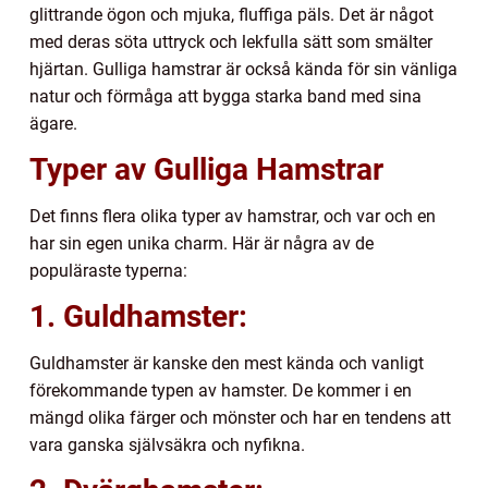
glittrande ögon och mjuka, fluffiga päls. Det är något
med deras söta uttryck och lekfulla sätt som smälter
hjärtan. Gulliga hamstrar är också kända för sin vänliga
natur och förmåga att bygga starka band med sina
ägare.
Typer av Gulliga Hamstrar
Det finns flera olika typer av hamstrar, och var och en
har sin egen unika charm. Här är några av de
populäraste typerna:
1. Guldhamster:
Guldhamster är kanske den mest kända och vanligt
förekommande typen av hamster. De kommer i en
mängd olika färger och mönster och har en tendens att
vara ganska självsäkra och nyfikna.