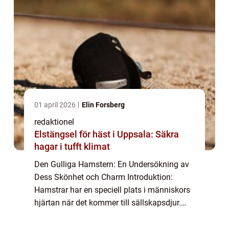
01 april 2026
Elin Forsberg
redaktionel
Elstängsel för häst i Uppsala: Säkra
hagar i tufft klimat
Den Gulliga Hamstern: En Undersökning av
Dess Skönhet och Charm Introduktion:
Hamstrar har en speciell plats i människors
hjärtan när det kommer till sällskapsdjur.
Deras små, mjuka kroppar och charmiga
personligheter gör dem till en mycket