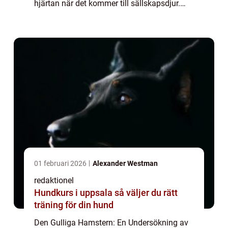
hjärtan när det kommer till sällskapsdjur.
Deras små, mjuka kroppar och charmiga
personligheter gör dem till en mycket
populär f...
01 februari 2026
Alexander Westman
redaktionel
Hundkurs i uppsala så väljer du rätt
träning för din hund
Den Gulliga Hamstern: En Undersökning av