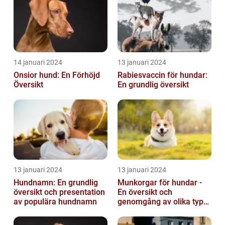
14 januari 2024
13 januari 2024
Onsior hund: En Förhöjd
Rabiesvaccin för hundar:
Översikt
En grundlig översikt
13 januari 2024
13 januari 2024
Hundnamn: En grundlig
Munkorgar för hundar -
översikt och presentation
En översikt och
av populära hundnamn
genomgång av olika typer
och deras historiska för-
och nackde...