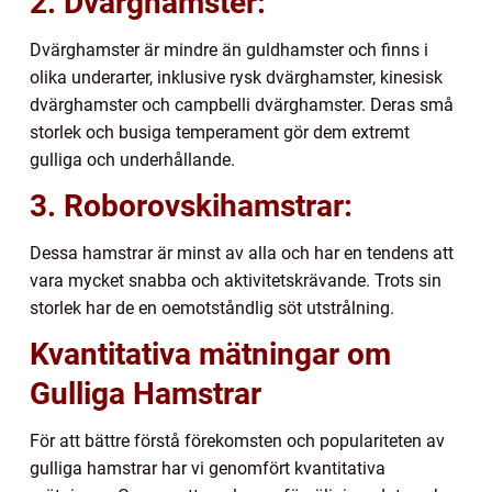
2. Dvärghamster:
Dvärghamster är mindre än guldhamster och finns i
olika underarter, inklusive rysk dvärghamster, kinesisk
dvärghamster och campbelli dvärghamster. Deras små
storlek och busiga temperament gör dem extremt
gulliga och underhållande.
3. Roborovskihamstrar:
Dessa hamstrar är minst av alla och har en tendens att
vara mycket snabba och aktivitetskrävande. Trots sin
storlek har de en oemotståndlig söt utstrålning.
Kvantitativa mätningar om
Gulliga Hamstrar
För att bättre förstå förekomsten och populariteten av
gulliga hamstrar har vi genomfört kvantitativa