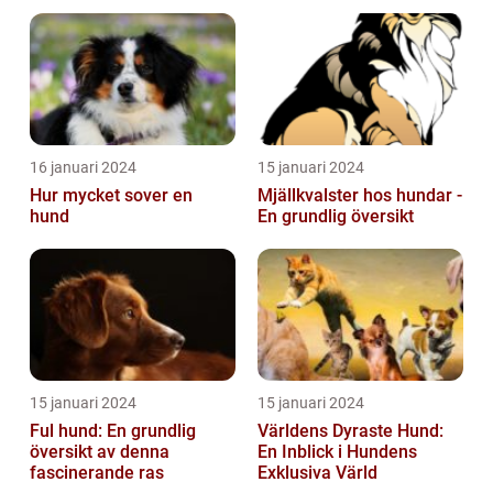
obehaglig och irriterande
för våra fy...
16 januari 2024
15 januari 2024
Hur mycket sover en
Mjällkvalster hos hundar -
hund
En grundlig översikt
15 januari 2024
15 januari 2024
Ful hund: En grundlig
Världens Dyraste Hund:
översikt av denna
En Inblick i Hundens
fascinerande ras
Exklusiva Värld