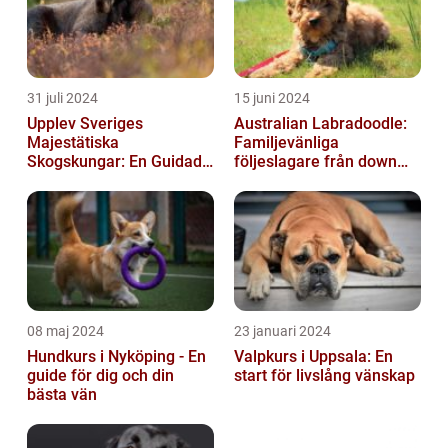
31 juli 2024
15 juni 2024
Upplev Sveriges
Australian Labradoodle:
Majestätiska
Familjevänliga
Skogskungar: En Guidad
följeslagare från down
Tur Till Elchparker
under
08 maj 2024
23 januari 2024
Hundkurs i Nyköping - En
Valpkurs i Uppsala: En
guide för dig och din
start för livslång vänskap
bästa vän