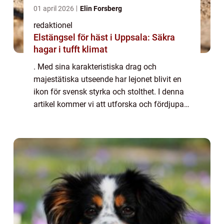
01 april 2026
Elin Forsberg
redaktionel
Elstängsel för häst i Uppsala: Säkra
hagar i tufft klimat
. Med sina karakteristiska drag och
majestätiska utseende har lejonet blivit en
ikon för svensk styrka och stolthet. I denna
artikel kommer vi att utforska och fördjupa
oss i världen av det svenska lejonet, från
dess historia till dess variationer oc...