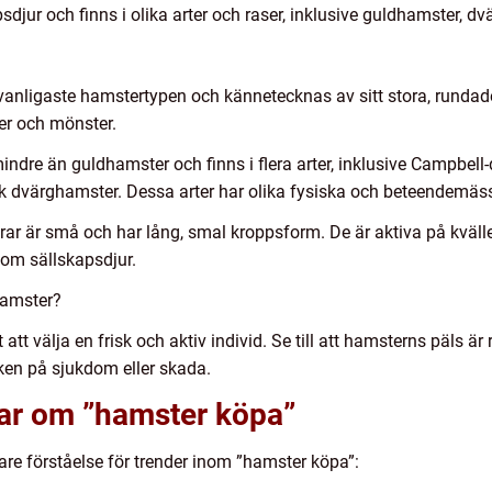
jur och finns i olika arter och raser, inklusive guldhamster, d
anligaste hamstertypen och kännetecknas av sitt stora, rundad
ger och mönster.
dre än guldhamster och finns i flera arter, inklusive Campbell-
k dvärghamster. Dessa arter har olika fysiska och beteendemäs
ar är små och har lång, smal kroppsform. De är aktiva på kväll
om sällskapsdjur.
hamster?
att välja en frisk och aktiv individ. Se till att hamsterns päls ä
cken på sjukdom eller skada.
gar om ”hamster köpa”
are förståelse för trender inom ”hamster köpa”: