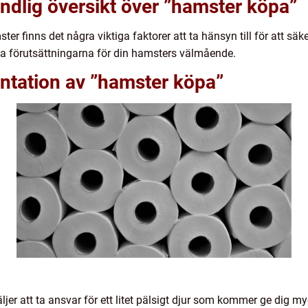
ndlig översikt över ”hamster köpa”
r finns det några viktiga faktorer att ta hänsyn till för att säker
ta förutsättningarna för din hamsters välmående.
ntation av ”hamster köpa”
ljer att ta ansvar för ett litet pälsigt djur som kommer ge dig m