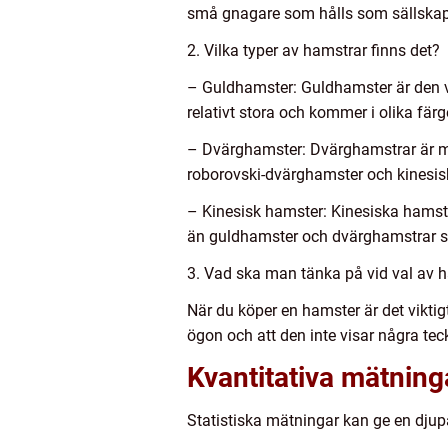
små gnagare som hålls som sällskapsd
2. Vilka typer av hamstrar finns det?
– Guldhamster: Guldhamster är den v
relativt stora och kommer i olika fär
– Dvärghamster: Dvärghamstrar är min
roborovski-dvärghamster och kinesis
– Kinesisk hamster: Kinesiska hamstr
än guldhamster och dvärghamstrar s
3. Vad ska man tänka på vid val av 
När du köper en hamster är det viktigt 
ögon och att den inte visar några te
Kvantitativa mätnin
Statistiska mätningar kan ge en djup