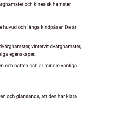
värghamster och kinesisk hamster.
e huvud och långa kindpåsar. De är
dvärghamster, vintervit dvärghamster,
siga egenskaper.
en och natten och är mindre vanliga
r ren och glänsande, att den har klara