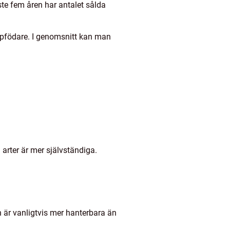
ste fem åren har antalet sålda
uppfödare. I genomsnitt kan man
arter är mer självständiga.
h är vanligtvis mer hanterbara än