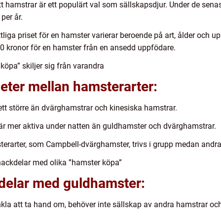
tt hamstrar är ett populärt val som sällskapsdjur. Under de sena
per år.
tliga priset för en hamster varierar beroende på art, ålder och 
00 kronor för en hamster från en ansedd uppfödare.
öpa” skiljer sig från varandra
heter mellan hamsterarter:
ett större än dvärghamstrar och kinesiska hamstrar.
 är mer aktiva under natten än guldhamster och dvärghamstrar.
erarter, som Campbell-dvärghamster, trivs i grupp medan andra 
nackdelar med olika ”hamster köpa”
kdelar med guldhamster:
nkla att ta hand om, behöver inte sällskap av andra hamstrar oc