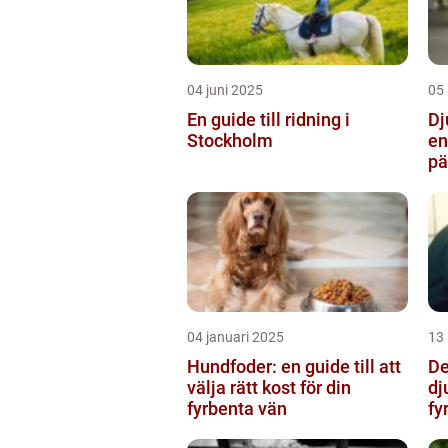
04 juni 2025
05
En guide till ridning i
Dj
Stockholm
en
pä
hä
04 januari 2025
13
Hundfoder: en guide till att
De
välja rätt kost för din
dj
fyrbenta vän
fy