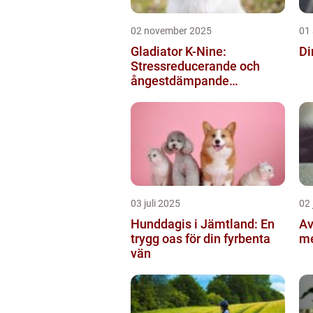
02 november 2025
01
Gladiator K-Nine:
Di
Stressreducerande och
ångestdämpande
hundhalsband
03 juli 2025
02 
Hunddagis i Jämtland: En
Av
trygg oas för din fyrbenta
me
vän