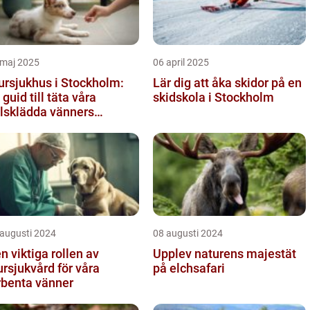
 maj 2025
06 april 2025
ursjukhus i Stockholm:
Lär dig att åka skidor på en
 guid till täta våra
skidskola i Stockholm
lsklädda vänners
lsobehov
 augusti 2024
08 augusti 2024
n viktiga rollen av
Upplev naturens majestät
ursjukvård för våra
på elchsafari
rbenta vänner