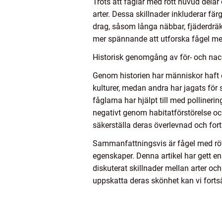
Trots att fåglar med rött huvud del
arter. Dessa skillnader inkluderar fä
drag, såsom långa näbbar, fjäderdräk
mer spännande att utforska fågel me
Historisk genomgång av för- och nack
Genom historien har människor haft o
kulturer, medan andra har jagats för s
fåglarna har hjälpt till med polliner
negativt genom habitatförstörelse oc
säkerställa deras överlevnad och for
Sammanfattningsvis är fågel med rö
egenskaper. Denna artikel har gett en 
diskuterat skillnader mellan arter oc
uppskatta deras skönhet kan vi forts