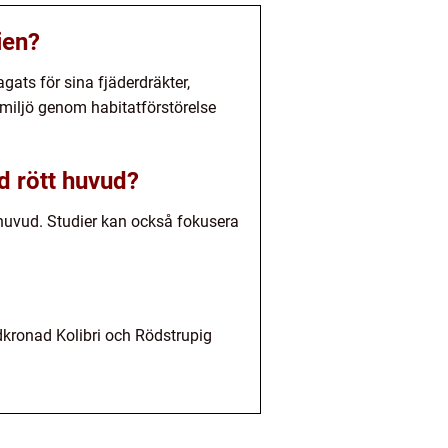
ien?
gats för sina fjäderdräkter,
smiljö genom habitatförstörelse
d rött huvud?
 huvud. Studier kan också fokusera
dkronad Kolibri och Rödstrupig