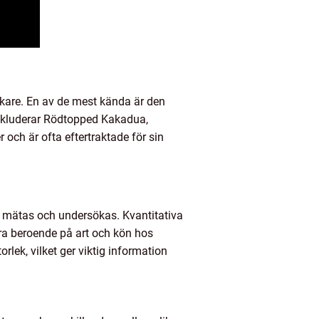
lskare. En av de mest kända är den
inkluderar Rödtopped Kakadua,
och är ofta eftertraktade för sin
n mätas och undersökas. Kvantitativa
ra beroende på art och kön hos
ek, vilket ger viktig information