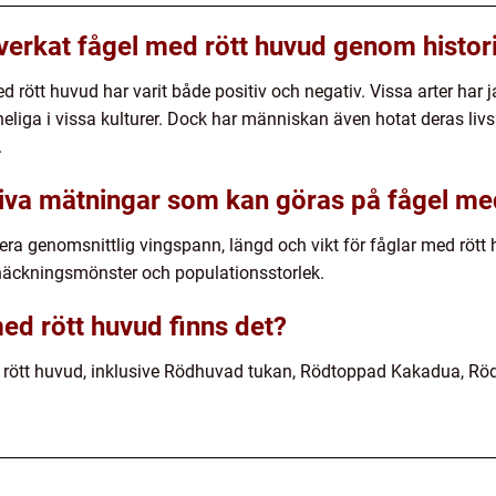
erkat fågel med rött huvud genom histor
ött huvud har varit både positiv och negativ. Vissa arter har ja
liga i vissa kulturer. Dock har människan även hotat deras liv
.
tiva mätningar som kan göras på fågel me
era genomsnittlig vingspann, längd och vikt för fåglar med rött
häckningsmönster och populationsstorlek.
med rött huvud finns det?
ed rött huvud, inklusive Rödhuvad tukan, Rödtoppad Kakadua, Rö