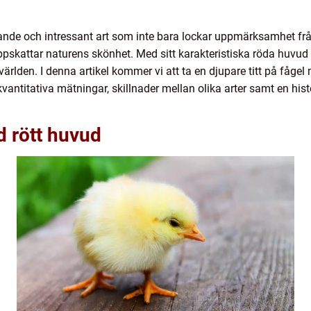
ande och intressant art som inte bara lockar uppmärksamhet frå
pskattar naturens skönhet. Med sitt karakteristiska röda huvud b
rlden. I denna artikel kommer vi att ta en djupare titt på fågel 
, kvantitativa mätningar, skillnader mellan olika arter samt en h
d rött huvud