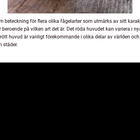
beteckning för flera olika fågelarter som utmärks av sitt karak
er beroende på vilken art det är. Det röda huvudet kan variera i n
ött huvud är vanligt förekommande i olika delar av världen och 
h städer.