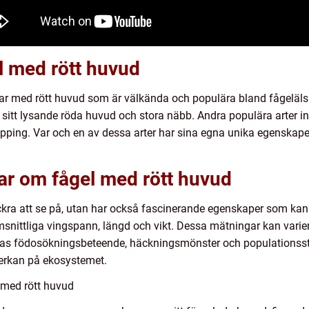
l med rött huvud
fåglar med rött huvud som är välkända och populära bland fågelä
sitt lysande röda huvud och stora näbb. Andra populära arter 
ping. Var och en av dessa arter har sina egna unika egenskaper 
ar om fågel med rött huvud
ackra att se på, utan har också fascinerande egenskaper som ka
snittliga vingspann, längd och vikt. Dessa mätningar kan varie
ras födosökningsbeteende, häckningsmönster och populationsstorl
erkan på ekosystemet.
l med rött huvud