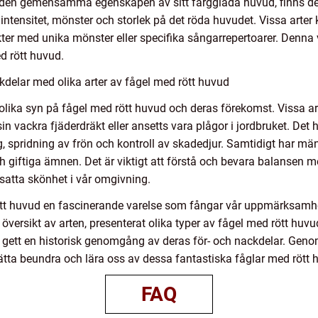
ar den gemensamma egenskapen av sitt färgglada huvud, finns de
rgintensitet, mönster och storlek på det röda huvudet. Vissa arter
ter med unika mönster eller specifika sångarrepertoarer. Denna 
d rött huvud.
delar med olika arter av fågel med rött huvud
lika syn på fågel med rött huvud och deras förekomst. Vissa art
in vackra fjäderdräkt eller ansetts vara plågor i jordbruket. Det
ing, spridning av frön och kontroll av skadedjur. Samtidigt har m
h giftiga ämnen. Det är viktigt att förstå och bevara balansen 
tsatta skönhet i vår omgivning.
tt huvud en fascinerande varelse som fångar vår uppmärksamhe
översikt av arten, presenterat olika typer av fågel med rött huvu
h gett en historisk genomgång av deras för- och nackdelar. Geno
ätta beundra och lära oss av dessa fantastiska fåglar med rött 
FAQ