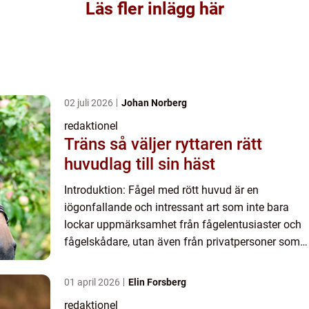
Läs fler inlägg här
02 juli 2026
Johan Norberg
redaktionel
Träns så väljer ryttaren rätt
huvudlag till sin häst
Introduktion: Fågel med rött huvud är en
iögonfallande och intressant art som inte bara
lockar uppmärksamhet från fågelentusiaster och
fågelskådare, utan även från privatpersoner som
uppskattar naturens skönhet. Med sitt
karakteristiska röda huvud bl...
01 april 2026
Elin Forsberg
redaktionel