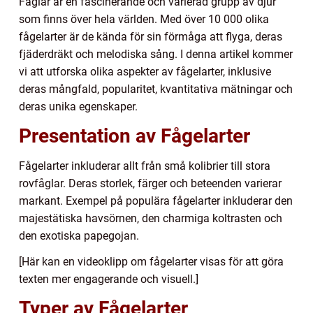
Fåglar är en fascinerande och varierad grupp av djur
som finns över hela världen. Med över 10 000 olika
fågelarter är de kända för sin förmåga att flyga, deras
fjäderdräkt och melodiska sång. I denna artikel kommer
vi att utforska olika aspekter av fågelarter, inklusive
deras mångfald, popularitet, kvantitativa mätningar och
deras unika egenskaper.
Presentation av Fågelarter
Fågelarter inkluderar allt från små kolibrier till stora
rovfåglar. Deras storlek, färger och beteenden varierar
markant. Exempel på populära fågelarter inkluderar den
majestätiska havsörnen, den charmiga koltrasten och
den exotiska papegojan.
[Här kan en videoklipp om fågelarter visas för att göra
texten mer engagerande och visuell.]
Typer av Fågelarter