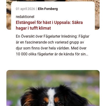
01 april 2026
Elin Forsberg
redaktionel
Elstängsel för häst i Uppsala: Säkra
hagar i tufft klimat
En Översikt över Fågelarter Inledning: Fåglar
är en fascinerande och varierad grupp av
djur som finns över hela världen. Med över
10 000 olika fågelarter är de kända för sin
förmåga att flyga, deras fjäderdräkt och
melodiska sång. I denna artikel kom...