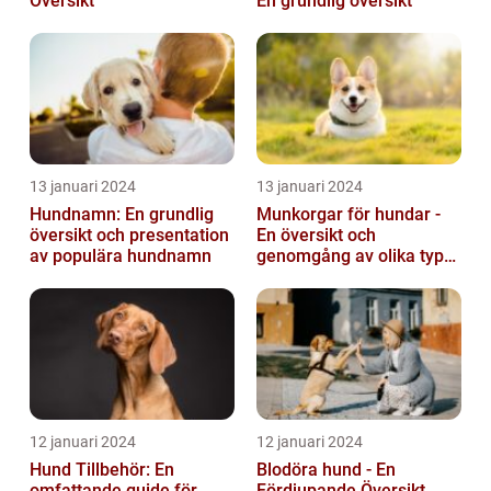
Översikt
En grundlig översikt
13 januari 2024
13 januari 2024
Hundnamn: En grundlig
Munkorgar för hundar -
översikt och presentation
En översikt och
av populära hundnamn
genomgång av olika typer
och deras historiska för-
och nackde...
12 januari 2024
12 januari 2024
Hund Tillbehör: En
Blodöra hund - En
omfattande guide för
Fördjupande Översikt