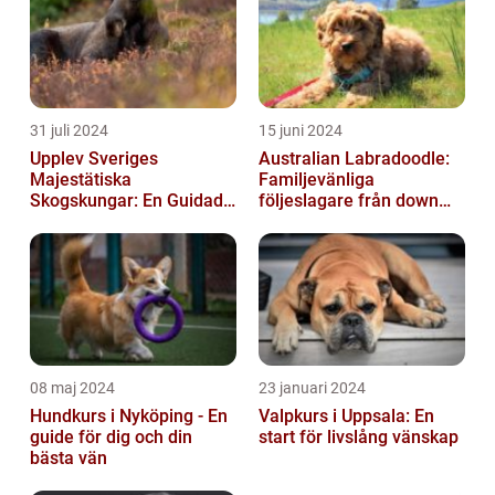
31 juli 2024
15 juni 2024
Upplev Sveriges
Australian Labradoodle:
Majestätiska
Familjevänliga
Skogskungar: En Guidad
följeslagare från down
Tur Till Elchparker
under
08 maj 2024
23 januari 2024
Hundkurs i Nyköping - En
Valpkurs i Uppsala: En
guide för dig och din
start för livslång vänskap
bästa vän