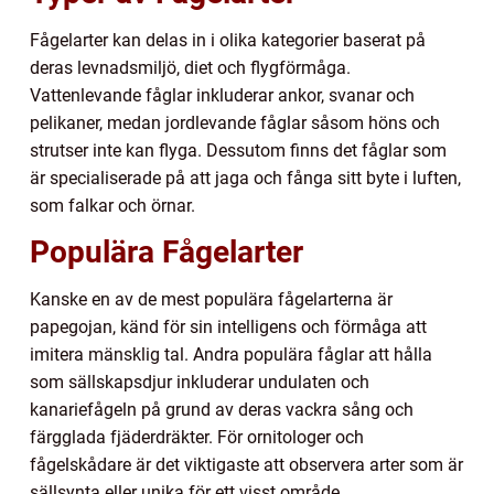
Fågelarter kan delas in i olika kategorier baserat på
deras levnadsmiljö, diet och flygförmåga.
Vattenlevande fåglar inkluderar ankor, svanar och
pelikaner, medan jordlevande fåglar såsom höns och
strutser inte kan flyga. Dessutom finns det fåglar som
är specialiserade på att jaga och fånga sitt byte i luften,
som falkar och örnar.
Populära Fågelarter
Kanske en av de mest populära fågelarterna är
papegojan, känd för sin intelligens och förmåga att
imitera mänsklig tal. Andra populära fåglar att hålla
som sällskapsdjur inkluderar undulaten och
kanariefågeln på grund av deras vackra sång och
färgglada fjäderdräkter. För ornitologer och
fågelskådare är det viktigaste att observera arter som är
sällsynta eller unika för ett visst område.