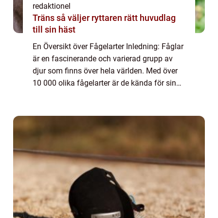
redaktionel
Träns så väljer ryttaren rätt huvudlag
till sin häst
En Översikt över Fågelarter Inledning: Fåglar
är en fascinerande och varierad grupp av
djur som finns över hela världen. Med över
10 000 olika fågelarter är de kända för sin
förmåga att flyga, deras fjäderdräkt och
melodiska sång. I denna artikel kom...