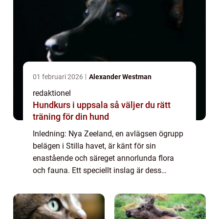
01 februari 2026
Alexander Westman
redaktionel
Hundkurs i uppsala så väljer du rätt
träning för din hund
Inledning: Nya Zeeland, en avlägsen ögrupp
belägen i Stilla havet, är känt för sin
enastående och säreget annorlunda flora
och fauna. Ett speciellt inslag är dess
fågelliv, som har utvecklats isolerat från
resten av världen i miljontals år. Med otrol...