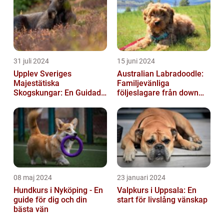
31 juli 2024
15 juni 2024
Upplev Sveriges
Australian Labradoodle:
Majestätiska
Familjevänliga
Skogskungar: En Guidad
följeslagare från down
Tur Till Elchparker
under
08 maj 2024
23 januari 2024
Hundkurs i Nyköping - En
Valpkurs i Uppsala: En
guide för dig och din
start för livslång vänskap
bästa vän