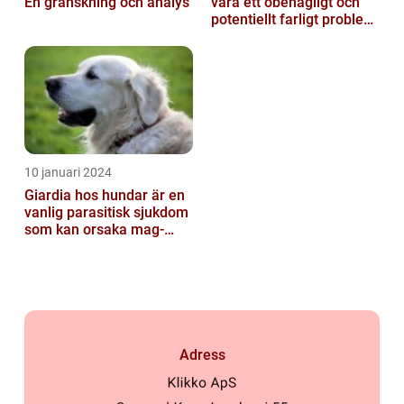
En granskning och analys
vara ett obehagligt och
potentiellt farligt problem
för våra fyrbenta vänn...
10 januari 2024
Giardia hos hundar är en
vanlig parasitisk sjukdom
som kan orsaka mag-
tarmproblem
Adress