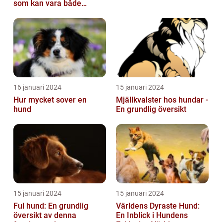
som kan vara både
obehaglig och irriterande
för våra fy...
16 januari 2024
15 januari 2024
Hur mycket sover en
Mjällkvalster hos hundar -
hund
En grundlig översikt
15 januari 2024
15 januari 2024
Ful hund: En grundlig
Världens Dyraste Hund:
översikt av denna
En Inblick i Hundens