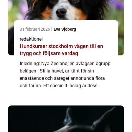
01 februari 2026
Eva Sjöberg
redaktionel
Hundkurser stockholm vägen till en
trygg och följsam vardag
Inledning: Nya Zeeland, en avlägsen ögrupp
belägen i Stilla havet, är känt för sin
enastående och säreget annorlunda flora
och fauna. Ett speciellt inslag är dess
fågelliv, som har utvecklats isolerat från
resten av världen i miljontals år. Med otrol...