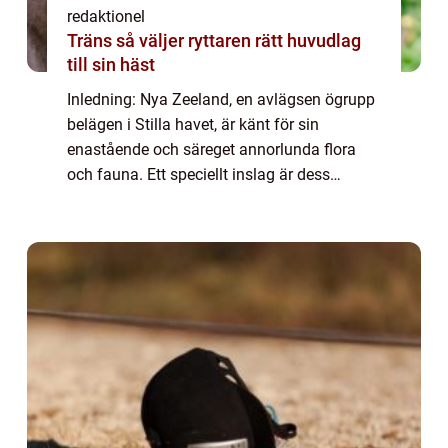
redaktionel
Träns så väljer ryttaren rätt huvudlag
till sin häst
Inledning: Nya Zeeland, en avlägsen ögrupp
belägen i Stilla havet, är känt för sin
enastående och säreget annorlunda flora
och fauna. Ett speciellt inslag är dess
fågelliv, som har utvecklats isolerat från
resten av världen i miljontals år. Med otrol...