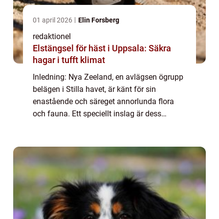
01 april 2026
Elin Forsberg
redaktionel
Elstängsel för häst i Uppsala: Säkra
hagar i tufft klimat
Inledning: Nya Zeeland, en avlägsen ögrupp
belägen i Stilla havet, är känt för sin
enastående och säreget annorlunda flora
och fauna. Ett speciellt inslag är dess
fågelliv, som har utvecklats isolerat från
resten av världen i miljontals år. Med otrol...