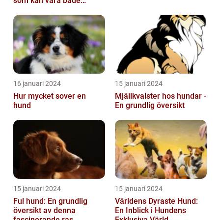
som kan vara både
obehaglig och irriterande
för våra fy...
16 januari 2024
15 januari 2024
Hur mycket sover en
Mjällkvalster hos hundar -
hund
En grundlig översikt
15 januari 2024
15 januari 2024
Ful hund: En grundlig
Världens Dyraste Hund:
översikt av denna
En Inblick i Hundens
fascinerande ras
Exklusiva Värld