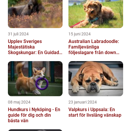
31 juli 2024
15 juni 2024
Upplev Sveriges
Australian Labradoodle:
Majestätiska
Familjevänliga
Skogskungar: En Guidad
följeslagare från down
Tur Till Elchparker
under
08 maj 2024
23 januari 2024
Hundkurs i Nyköping - En
Valpkurs i Uppsala: En
guide för dig och din
start för livslång vänskap
bästa vän