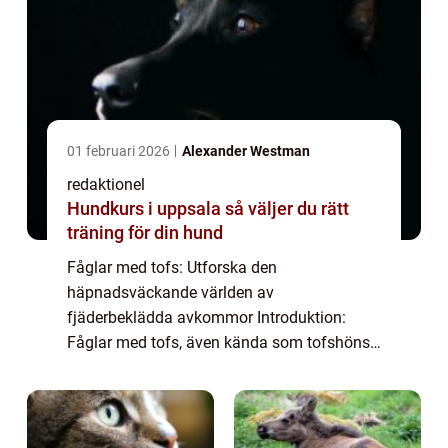
01 februari 2026
Alexander Westman
redaktionel
Hundkurs i uppsala så väljer du rätt
träning för din hund
Fåglar med tofs: Utforska den
häpnadsväckande världen av
fjäderbeklädda avkommor Introduktion:
Fåglar med tofs, även kända som tofshöns,
är en grupp fascinerande fåglar som lockar
många naturälskare runt om i världen. Deras
karakteristiska tofs på hu...