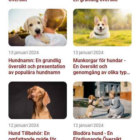
13 januari 2024
13 januari 2024
Hundnamn: En grundlig
Munkorgar för hundar -
översikt och presentation
En översikt och
av populära hundnamn
genomgång av olika typer
och deras historiska för-
och nackde...
12 januari 2024
12 januari 2024
Hund Tillbehör: En
Blodöra hund - En
omfattande guide för
Fördjupande Översikt