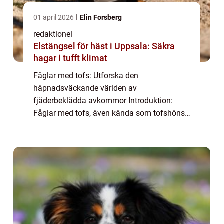
01 april 2026
Elin Forsberg
redaktionel
Elstängsel för häst i Uppsala: Säkra
hagar i tufft klimat
Fåglar med tofs: Utforska den
häpnadsväckande världen av
fjäderbeklädda avkommor Introduktion:
Fåglar med tofs, även kända som tofshöns,
är en grupp fascinerande fåglar som lockar
många naturälskare runt om i världen. Deras
karakteristiska tofs på hu...