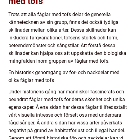
med tofs
Trots att alla fåglar med tofs delar de generella
kännetecknen av sin grupp, finns det också tydliga
skillnader mellan olika arter. Dessa skillnader kan
inkludera färgvariationer, tofsens storlek och form,
beteendemönster och sångstilar. Att förstå dessa
skillnader kan hjälpa oss att uppskatta den biologiska
mångfalden inom gruppen av fåglar med tofs.
En historisk genomgång av för- och nackdelar med
olika fåglar med tofs
Under historiens gång har människor fascinerats och
beundrat fåglar med tofs för deras skönhet och unika
egenskaper. Å ena sidan har dessa fåglar tillfredsställt
vårt visuella intresse och försett oss med underbara
fågelsånger. Å andra sidan har vissa arter påverkats
negativt på grund av habitatförlust och illegal handel.
Genom att förstå historiska för- och nackdelar kan vi