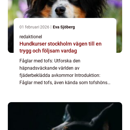
01 februari 2026
Eva Sjöberg
redaktionel
Hundkurser stockholm vägen till en
trygg och följsam vardag
Fåglar med tofs: Utforska den
häpnadsväckande världen av
fjäderbeklädda avkommor Introduktion:
Fåglar med tofs, även kända som tofshöns,
är en grupp fascinerande fåglar som lockar
många naturälskare runt om i världen. Deras
karakteristiska tofs på hu...