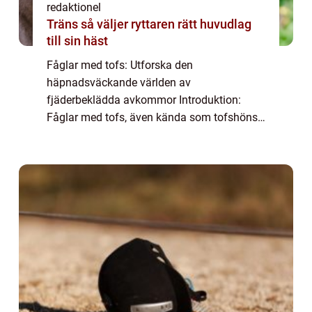
redaktionel
Träns så väljer ryttaren rätt huvudlag
till sin häst
Fåglar med tofs: Utforska den
häpnadsväckande världen av
fjäderbeklädda avkommor Introduktion:
Fåglar med tofs, även kända som tofshöns,
är en grupp fascinerande fåglar som lockar
många naturälskare runt om i världen. Deras
karakteristiska tofs på hu...