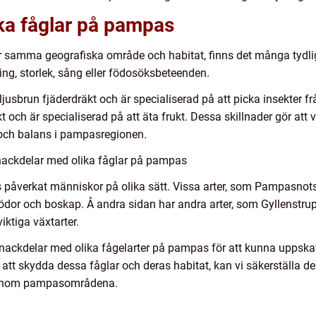
ika fåglar på pampas
ör samma geografiska område och habitat, finns det många tydliga
ing, storlek, sång eller födosöksbeteenden.
ljusbrun fjäderdräkt och är specialiserad på att picka insekter 
 och är specialiserad på att äta frukt. Dessa skillnader gör att v
och balans i pampasregionen.
nackdelar med olika fåglar på pampas
 påverkat människor på olika sätt. Vissa arter, som Pampasnots
dor och boskap. Å andra sidan har andra arter, som Gyllenstrup
iktiga växtarter.
ch nackdelar med olika fågelarter på pampas för att kunna uppska
att skydda dessa fåglar och deras habitat, kan vi säkerställa d
n inom pampasområdena.