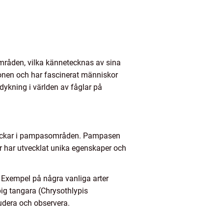
mråden, vilka kännetecknas av sina
ionen och har fascinerat människor
dykning i världen av fåglar på
 häckar i pampasområden. Pampasen
r har utvecklat unika egenskaper och
 Exempel på några vanliga arter
ig tangara (Chrysothlypis
tudera och observera.