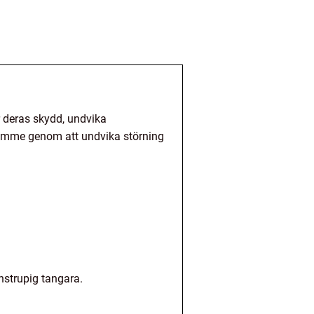
r deras skydd, undvika
ymme genom att undvika störning
nstrupig tangara.