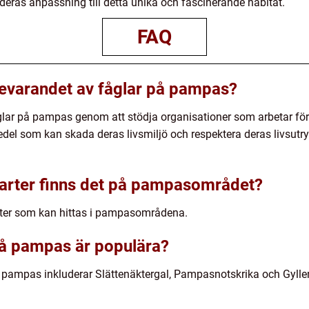
ras anpassning till detta unika och fascinerande habitat.
FAQ
 bevarandet av fåglar på pampas?
åglar på pampas genom att stödja organisationer som arbetar fö
l som kan skada deras livsmiljö och respektera deras livsutr
larter finns det på pampasområdet?
arter som kan hittas i pampasområdena.
 på pampas är populära?
 pampas inkluderar Slättenäktergal, Pampasnotskrika och Gylle