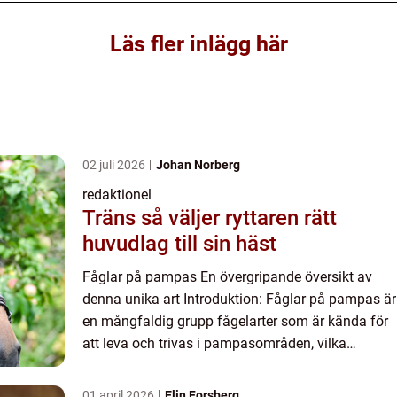
Läs fler inlägg här
02 juli 2026
Johan Norberg
redaktionel
Träns så väljer ryttaren rätt
huvudlag till sin häst
Fåglar på pampas En övergripande översikt av
denna unika art Introduktion: Fåglar på pampas är
en mångfaldig grupp fågelarter som är kända för
att leva och trivas i pampasområden, vilka
kännetecknas av sina vidsträckta slätter och
öppna landskap. Des...
01 april 2026
Elin Forsberg