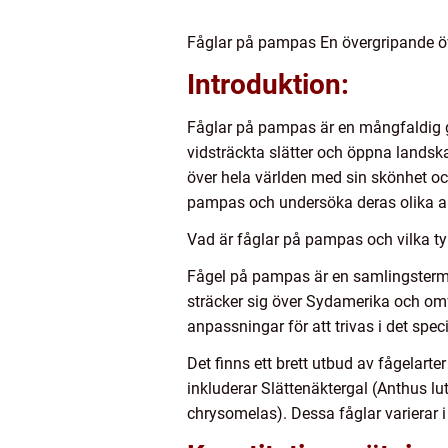
Fåglar på pampas En övergripande öv
Introduktion:
Fåglar på pampas är en mångfaldig g
vidsträckta slätter och öppna landsk
över hela världen med sin skönhet oc
pampas och undersöka deras olika art
Vad är fåglar på pampas och vilka ty
Fågel på pampas är en samlingsterm
sträcker sig över Sydamerika och omf
anpassningar för att trivas i det spe
Det finns ett brett utbud av fågelar
inkluderar Slättenäktergal (Anthus l
chrysomelas). Dessa fåglar varierar i