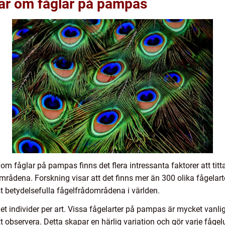
gar om fåglar på pampas
om fåglar på pampas finns det flera intressanta faktorer att titta 
rådena. Forskning visar att det finns mer än 300 olika fågelarte
t betydelsefulla fågelfrådområdena i världen.
t individer per art. Vissa fågelarter på pampas är mycket vanli
t observera. Detta skapar en härlig variation och gör varje fågel