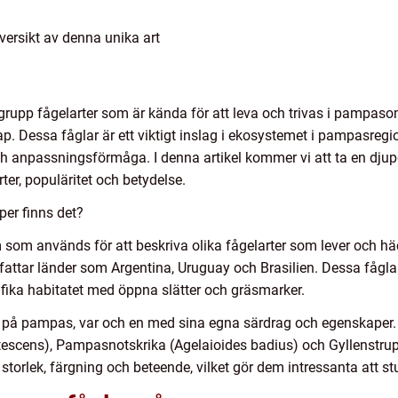
ersikt av denna unika art
rupp fågelarter som är kända för att leva och trivas i pampaso
ap. Dessa fåglar är ett viktigt inslag i ekosystemet i pampasreg
h anpassningsförmåga. I denna artikel kommer vi att ta en djup
er, populäritet och betydelse.
per finns det?
 som används för att beskriva olika fågelarter som lever och
attar länder som Argentina, Uruguay och Brasilien. Dessa fågla
cifika habitatet med öppna slätter och gräsmarker.
ter på pampas, var och en med sina egna särdrag och egenskaper.
utescens), Pampasnotskrika (Agelaioides badius) och Gyllenstrup
 storlek, färgning och beteende, vilket gör dem intressanta att s