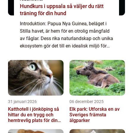
Hundkurs i uppsala så väljer du rätt
träning för din hund
Introduktion: Papua Nya Guinea, beläget i
Stilla havet, är hem för en otrolig mångfald
av fåglar. Dess rika naturlandskap och unika
ekosystem gör det till en idealisk miljö för
fågelarter att frodas. I denna artikel kommer
vi att utforska olika aspek...
31 januari 2026
06 december 2025
Katthotell i jönköping så
Elk park: Utforska en av
hittar du en trygg och
Sveriges främsta
hemtrevlig plats för din
älgparker
katt