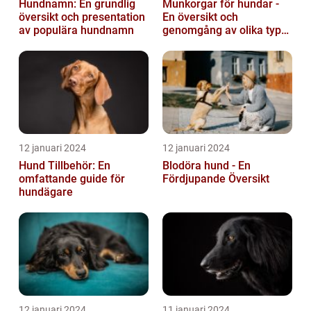
Hundnamn: En grundlig
Munkorgar för hundar -
översikt och presentation
En översikt och
av populära hundnamn
genomgång av olika typer
och deras historiska för-
och nackde...
12 januari 2024
12 januari 2024
Hund Tillbehör: En
Blodöra hund - En
omfattande guide för
Fördjupande Översikt
hundägare
12 januari 2024
11 januari 2024