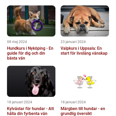
Tur Till Elchparker
under
08 maj 2024
23 januari 2024
Hundkurs i Nyköping - En
Valpkurs i Uppsala: En
guide för dig och din
start för livslång vänskap
bästa vän
18 januari 2024
18 januari 2024
Kylvästar för hundar - Att
Märgben till hundar - en
hålla din fyrbenta vän
grundlig översikt