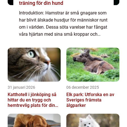
träning för din hund
Introduktion: Hamstrar är små gnagare som
har blivit älskade husdjur för människor runt
om i världen. Dessa söta varelser har fångat
våra hjärtan med sina små kroppar och
pälsiga överdrag. I denna artikel kommer vi
att gräva djupare in i världen av g...
31 januari 2026
06 december 2025
Katthotell i jönköping så
Elk park: Utforska en av
hittar du en trygg och
Sveriges främsta
hemtrevlig plats för din
älgparker
katt