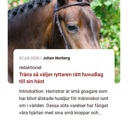
02 juli 2026
Johan Norberg
redaktionel
Träns så väljer ryttaren rätt huvudlag
till sin häst
Introduktion: Hamstrar är små gnagare som
har blivit älskade husdjur för människor runt
om i världen. Dessa söta varelser har fångat
våra hjärtan med sina små kroppar och
pälsiga överdrag. I denna artikel kommer vi
att gräva djupare in i världen av g...