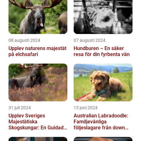
08 augusti 2024
07 augusti 2024
Upplev naturens majestät
Hundburen – En säker
på elchsafari
resa för din fyrbenta vän
31 juli 2024
15 juni 2024
Upplev Sveriges
Australian Labradoodle:
Majestätiska
Familjevänliga
Skogskungar: En Guidad
följeslagare från down
Tur Till Elchparker
under