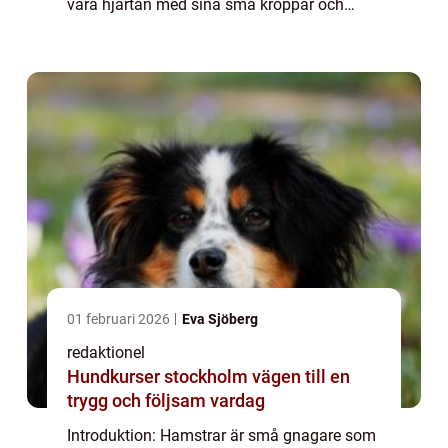
våra hjärtan med sina små kroppar och
pälsiga överdrag. I denna artikel kommer vi
att gräva djupare in i världen av g...
01 februari 2026
Eva Sjöberg
redaktionel
Hundkurser stockholm vägen till en
trygg och följsam vardag
Introduktion: Hamstrar är små gnagare som