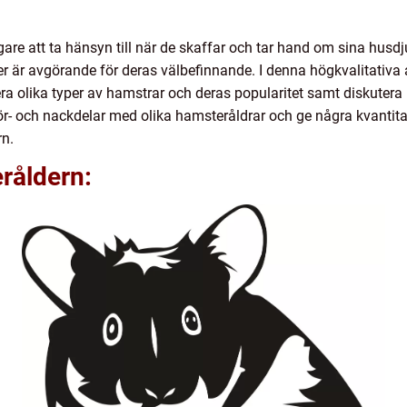
rägare att ta hänsyn till när de skaffar och tar hand om sina hus
er är avgörande för deras välbefinnande. I denna högkvalitativa a
a olika typer av hamstrar och deras popularitet samt diskutera hu
ör- och nackdelar med olika hamsteråldrar och ge några kvantita
rn.
råldern: