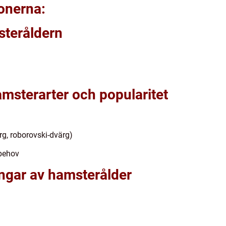
ionerna:
steråldern
amsterarter och popularitet
g, roborovski-dvärg)
dbehov
ingar av hamsterålder