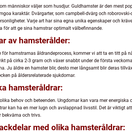
r som människor väljer som husdjur. Guldhamster är den mest po
goa karaktär. Dvärgarter, som campbell-dvärg och roborovski-d
sonligheter. Varje art har sina egna unika egenskaper och kräver s
 för att ge sina hamstrar optimalt välbefinnande.
ar av hamsterålder:
se för hamstrarnas åldrandeprocess, kommer vi att ta en titt på 
kt på cirka 2-3 gram och växer snabbt under de första veckorna
Ju äldre en hamster blir, desto mer långsamt blir deras tillväx
tecken på åldersrelaterade sjukdomar.
ika hamsteråldrar:
 olika behov och beteenden. Ungdomar kan vara mer energiska 
rar kan ha en mer lugn och avslappnad livsstil. Det är viktigt a
är bekväma och trivs.
nackdelar med olika hamsteråldrar: