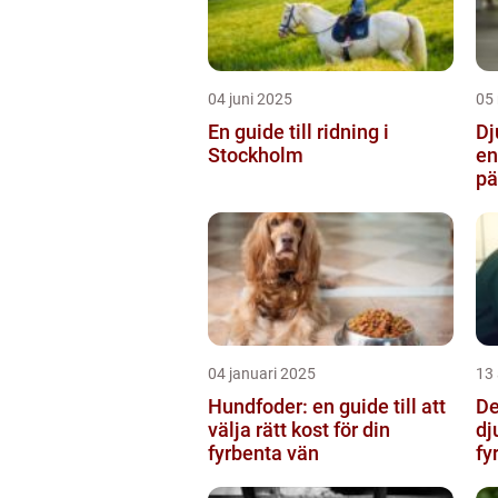
04 juni 2025
05
En guide till ridning i
Dj
Stockholm
en
pä
hä
04 januari 2025
13
Hundfoder: en guide till att
De
välja rätt kost för din
dj
fyrbenta vän
fy