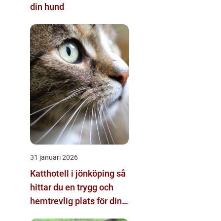
din hund
31 januari 2026
Katthotell i jönköping så
hittar du en trygg och
hemtrevlig plats för din
katt