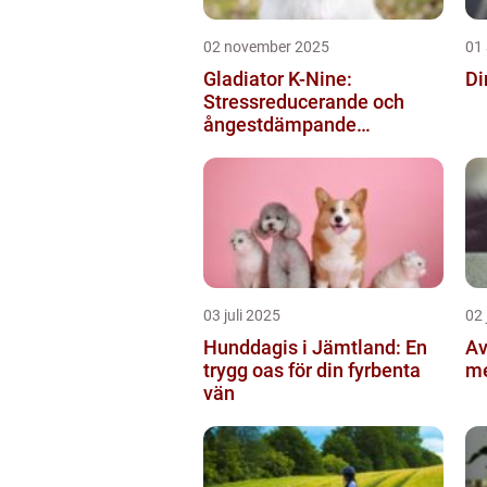
02 november 2025
01
Gladiator K-Nine:
Di
Stressreducerande och
ångestdämpande
hundhalsband
03 juli 2025
02 
Hunddagis i Jämtland: En
Av
trygg oas för din fyrbenta
me
vän