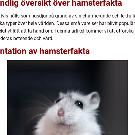
ndlig översikt över hamsterfakta
is hålls som husdjur på grund av sin charmerande och lekfulla 
ika typer över hela världen. Dessa små varelser har blivit populär
relativt lätt att ta hand om. I denna artikel kommer vi att utforsk
m deras beteende och vård.
ntation av hamsterfakta