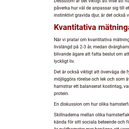
Dessutom är det viktigt att inse att 
påverka hur väl de anpassar sig till 
instinktivt gravida djur, är det också
Kvantitativa mätnin
När vi pratar om kvantitativa mätnin
livslängd på 2-3 år, medan dvärghamst
blivande ägare att fatta beslut om 
lyckligt liv.
Det är också viktigt att överväga de f
möjliggöra rörelse och lek och som ä
hamstrar ett balanserat kostintag, v
protein.
En diskussion om hur olika hamsterfa
Skillnaderna mellan olika hamsterfakt
kända för sitt sociala beteende och 