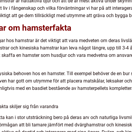
hamstrar är nattaktiva djur och att de är mest aktiva under skym
ett liv i fångenskap och vilka förväntningar vi har på att intera
 viktigt att ge dem tillräckligt med utrymme att gräva och bygga 
gar om hamsterfakta
gar hos hamstrar är det viktigt att vara medveten om deras livsl
rar och kinesiska hamstrar kan leva något längre, upp till 3-4 år
att skaffa en hamster som husdjur och vara medvetna om ansvare
ysiska behoven hos en hamster. Till exempel behöver de en bur som
ven har gott om utrymme för att placera matskålar, leksaker och
anligtvis med en basdiet bestående av hamsterpellets kompletter
kta skiljer sig från varandra
a kan i stor utsträckning bero på deras arv och naturliga livsmi
förmågan att bli tamare jämfört med dvärghamstrar och kinesisk