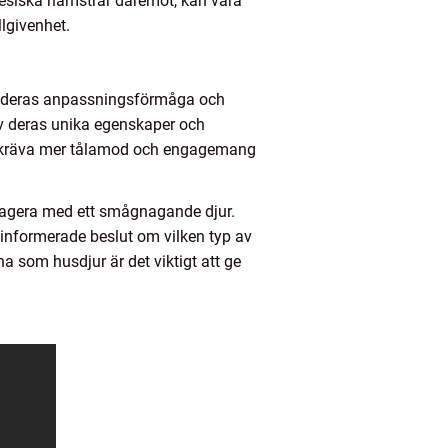
nesiska hamstrar däremot, kan vara
llgivenhet.
 av deras anpassningsförmåga och
av deras unika egenskaper och
ch kräva mer tålamod och engagemang
eragera med ett smågnagande djur.
 informerade beslut om vilken typ av
a som husdjur är det viktigt att ge