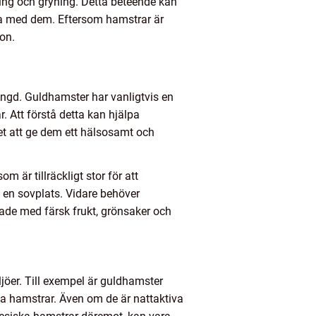
ning och gryning. Detta beteende kan
gera med dem. Eftersom hamstrar är
bon.
ängd. Guldhamster har vanligtvis en
. Att förstå detta kan hjälpa
t att ge dem ett hälsosamt och
 är tillräckligt stor för att
 en sovplats. Vidare behöver
ade med färsk frukt, grönsaker och
ljöer. Till exempel är guldhamster
a hamstrar. Även om de är nattaktiva