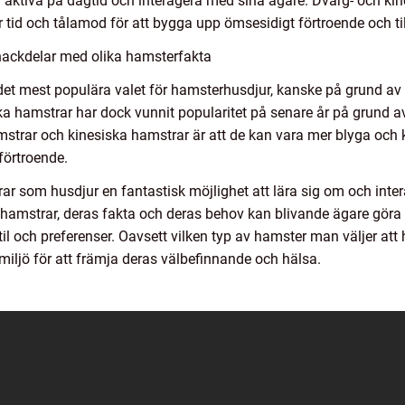
 aktiva på dagtid och interagera med sina ägare. Dvärg- och ki
r tid och tålamod för att bygga upp ömsesidigt förtroende och ti
nackdelar med olika hamsterfakta
t det mest populära valet för hamsterhusdjur, kanske på grund
ka hamstrar har dock vunnit popularitet på senare år på grund 
mstrar och kinesiska hamstrar är att de kan vara mer blyga o
förtroende.
r som husdjur en fantastisk möjlighet att lära sig om och int
 hamstrar, deras fakta och deras behov kan blivande ägare göra
l och preferenser. Oavsett vilken typ av hamster man väljer att h
miljö för att främja deras välbefinnande och hälsa.