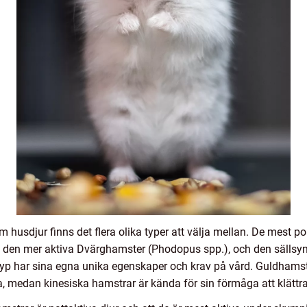
m husdjur finns det flera olika typer att välja mellan. De mest p
 den mer aktiva Dvärghamster (Phodopus spp.), och den sällsy
typ har sina egna unika egenskaper och krav på vård. Guldhamster
 medan kinesiska hamstrar är kända för sin förmåga att klättra o