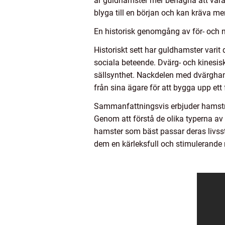
är guldhamster mer benägna att vara
blyga till en början och kan kräva me
En historisk genomgång av för- och 
Historiskt sett har guldhamster vari
sociala beteende. Dvärg- och kinesis
sällsynthet. Nackdelen med dvärgha
från sina ägare för att bygga upp ett 
Sammanfattningsvis erbjuder hamstra
Genom att förstå de olika typerna av
hamster som bäst passar deras livssti
dem en kärleksfull och stimulerande 