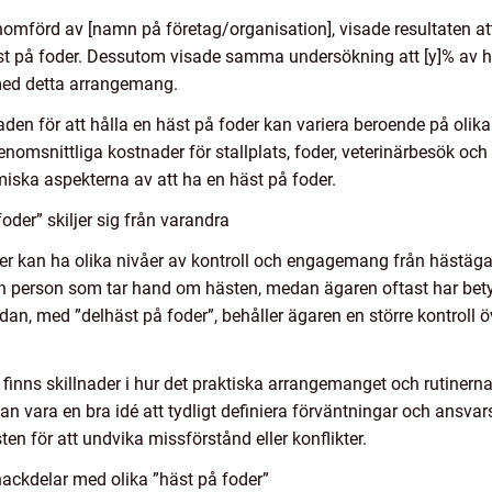
omförd av [namn på företag/organisation], visade resultaten a
 häst på foder. Dessutom visade samma undersökning att [y]% av
 med detta arrangemang.
naden för att hålla en häst på foder kan variera beroende på oli
enomsnittliga kostnader för stallplats, foder, veterinärbesök och
ska aspekterna av att ha en häst på foder.
oder” skiljer sig från varandra
er kan ha olika nivåer av kontroll och engagemang från hästägar
den person som tar hand om hästen, medan ägaren oftast har bety
an, med ”delhäst på foder”, behåller ägaren en större kontroll öv
t finns skillnader i hur det praktiska arrangemanget och rutinern
an vara en bra idé att tydligt definiera förväntningar och ansva
n för att undvika missförstånd eller konflikter.
ackdelar med olika ”häst på foder”