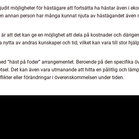
rbjudit möjligheter för hästägare att fortsätta ha hästar även i e
n annan person har många kunnat njuta av hästägandet även när
 är att det kan ge en möjlighet att dela på kostnader och därig
nytta av andras kunskaper och tid, vilket kan vara till stor hjä
med ”häst på foder” arrangementet. Beroende på den specifika
tsel. Det kan även vara utmanande att hitta en pålitlig och lämp
likter eller förändringar i överenskommelsen under tiden.