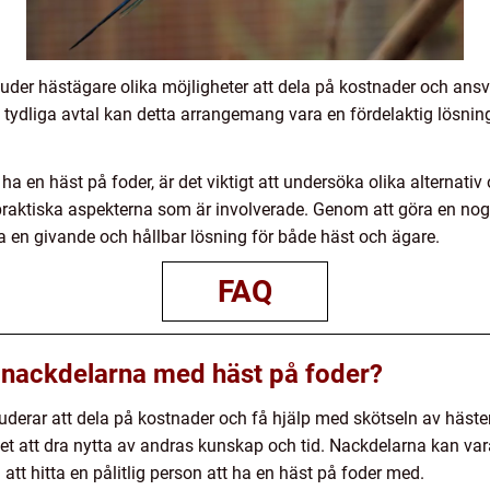
juder hästägare olika möjligheter att dela på kostnader och ans
a tydliga avtal kan detta arrangemang vara en fördelaktig lösni
 en häst på foder, är det viktigt att undersöka olika alternativ oc
raktiska aspekterna som är involverade. Genom att göra en n
a en givande och hållbar lösning för både häst och ägare.
FAQ
 nackdelarna med häst på foder?
uderar att dela på kostnader och få hjälp med skötseln av häst
et att dra nytta av andras kunskap och tid. Nackdelarna kan var
t hitta en pålitlig person att ha en häst på foder med.