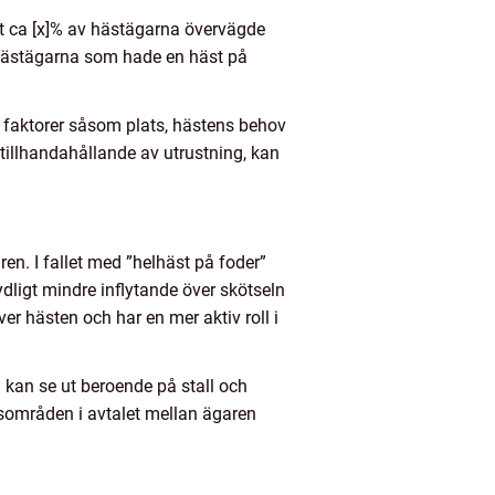
tt ca [x]% av hästägarna övervägde
 hästägarna som hade en häst på
ka faktorer såsom plats, hästens behov
 tillhandahållande av utrustning, kan
en. I fallet med ”helhäst på foder”
dligt mindre inflytande över skötseln
er hästen och har en mer aktiv roll i
a kan se ut beroende på stall och
rsområden i avtalet mellan ägaren