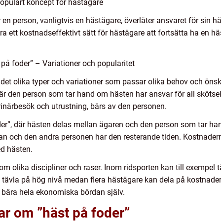
populärt koncept för hästägare
n person, vanligtvis en hästägare, överlåter ansvaret för sin häs
ra ett kostnadseffektivt sätt för hästägare att fortsätta ha en hä
på foder” – Variationer och popularitet
 det olika typer och variationer som passar olika behov och öns
där den person som tar hand om hästen har ansvar för all skötse
terinärbesök och utrustning, bärs av den personen.
der”, där hästen delas mellan ägaren och den person som tar ha
an och den andra personen har den resterande tiden. Kostnadern
ed hästen.
m olika discipliner och raser. Inom ridsporten kan till exempel 
h tävla på hög nivå medan flera hästägare kan dela på kostnadern
 bära hela ekonomiska bördan själv.
ar om ”häst på foder”