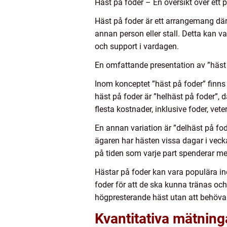
Häst på foder – En översikt över ett 
Häst på foder är ett arrangemang där e
annan person eller stall. Detta kan va
och support i vardagen.
En omfattande presentation av ”häst 
Inom konceptet ”häst på foder” finns
häst på foder är ”helhäst på foder”, 
flesta kostnader, inklusive foder, ve
En annan variation är ”delhäst på fo
ägaren har hästen vissa dagar i veck
på tiden som varje part spenderar m
Hästar på foder kan vara populära ino
foder för att de ska kunna tränas oc
högpresterande häst utan att behöva
Kvantitativa mätning