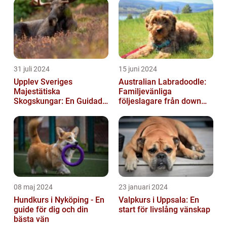
31 juli 2024
15 juni 2024
Upplev Sveriges
Australian Labradoodle:
Majestätiska
Familjevänliga
Skogskungar: En Guidad
följeslagare från down
Tur Till Elchparker
under
08 maj 2024
23 januari 2024
Hundkurs i Nyköping - En
Valpkurs i Uppsala: En
guide för dig och din
start för livslång vänskap
bästa vän