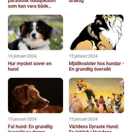
parasitisk hudsjukdom
dräktig
som kan vara både
obehaglig och irriterande
för våra fy...
16 januari 2024
15 januari 2024
Hur mycket sover en
Mjällkvalster hos hundar -
hund
En grundlig översikt
15 januari 2024
15 januari 2024
Ful hund: En grundlig
Världens Dyraste Hund: