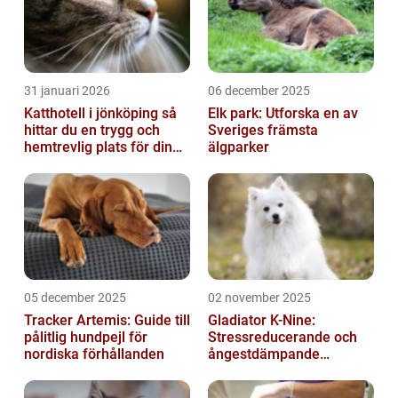
31 januari 2026
06 december 2025
Katthotell i jönköping så
Elk park: Utforska en av
hittar du en trygg och
Sveriges främsta
hemtrevlig plats för din
älgparker
katt
05 december 2025
02 november 2025
Tracker Artemis: Guide till
Gladiator K-Nine:
pålitlig hundpejl för
Stressreducerande och
nordiska förhållanden
ångestdämpande
hundhalsband