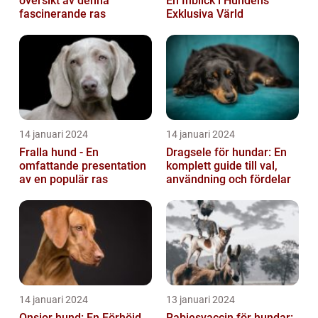
översikt av denna
En Inblick i Hundens
fascinerande ras
Exklusiva Värld
14 januari 2024
14 januari 2024
Fralla hund - En
Dragsele för hundar: En
omfattande presentation
komplett guide till val,
av en populär ras
användning och fördelar
14 januari 2024
13 januari 2024
Onsior hund: En Förhöjd
Rabiesvaccin för hundar: