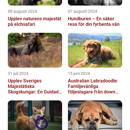
08 augusti 2024
07 augusti 2024
Upplev naturens majestät
Hundburen – En säker
på elchsafari
resa för din fyrbenta vän
31 juli 2024
15 juni 2024
Upplev Sveriges
Australian Labradoodle:
Majestätiska
Familjevänliga
Skogskungar: En Guidad
följeslagare från down
Tur Till Elchparker
under