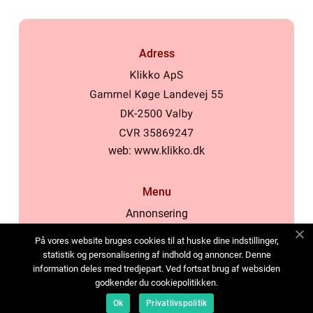
Adress
web:
www.klikko.dk
Menu
Annonsering
Om oss
På vores website bruges cookies til at huske dine indstillinger,
Cookies
statistik og personalisering af indhold og annoncer. Denne
information deles med tredjepart. Ved fortsat brug af websiden
Kontakta oss
godkender du cookiepolitikken.
Sitemap
Ok
Privatlivspolitik