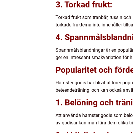
3. Torkad frukt:
Torkad frukt som tranbär, russin och a
torkade frukterna inte innehåller tills
4. Spannmålsblandni
Spannmålsblandningar är en populär t
ger en intressant smakvariation för 
Popularitet och förd
Hamster godis har blivit alltmer pop
beteendeträning, och kan också använ
1. Belöning och trän
Att använda hamster godis som belöni
av godisar kan man lära dem olika t