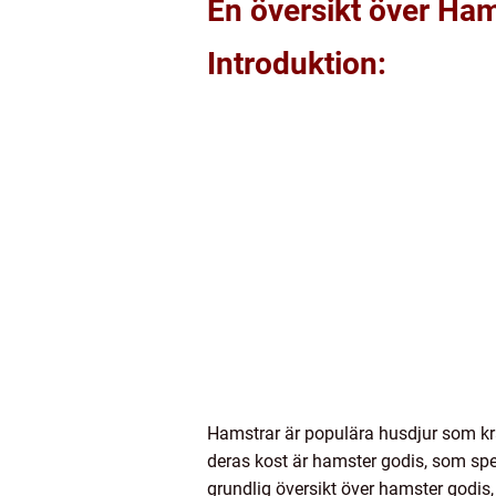
En översikt över Ha
Introduktion:
Hamstrar är populära husdjur som krä
deras kost är hamster godis, som spel
grundlig översikt över hamster godis, 