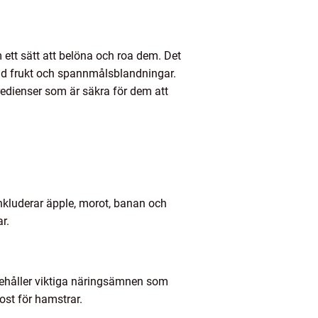
ett sätt att belöna och roa dem. Det
rkad frukt och spannmålsblandningar.
redienser som är säkra för dem att
inkluderar äpple, morot, banan och
r.
nnehåller viktiga näringsämnen som
ost för hamstrar.