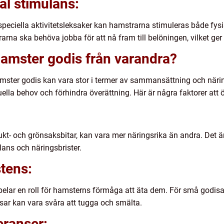
al stimulans:
eciella aktivitetsleksaker kan hamstrarna stimuleras både fysis
rna ska behöva jobba för att nå fram till belöningen, vilket ge
 hamster godis från varandra?
mster godis kan vara stor i termer av sammansättning och närings
lla behov och förhindra överättning. Här är några faktorer att 
kt- och grönsaksbitar, kan vara mer näringsrika än andra. Det är 
lans och näringsbrister.
stens:
pelar en roll för hamsterns förmåga att äta dem. För små godisa
isar kan vara svåra att tugga och smälta.
leranser: