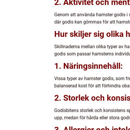
2. Aktivitet och ment
Genom att använda hamster godis i sp
där godis kan gömmas för att hamstra
Hur skiljer sig olika
Skillnaderna mellan olika typer av ha
godis som passar hamsterns individue
1. Näringsinnehåll:
Vissa typer av hamster godis, som fru
balanserad kost för att förhindra oba
2. Storlek och konsi
Godisbitens storlek och konsistens s
upp, medan för hårda eller stora god
3. Allergier och into