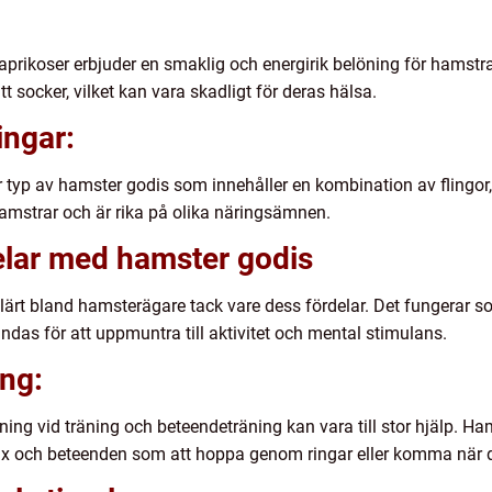
prikoser erbjuder en smaklig och energirik belöning för hamstrar. D
att socker, vilket kan vara skadligt för deras hälsa.
ngar:
yp av hamster godis som innehåller en kombination av flingor, f
hamstrar och är rika på olika näringsämnen.
elar med hamster godis
ulärt bland hamsterägare tack vare dess fördelar. Det fungerar s
das för att uppmuntra till aktivitet och mental stimulans.
ing:
ng vid träning och beteendeträning kan vara till stor hjälp. Ham
rix och beteenden som att hoppa genom ringar eller komma när d