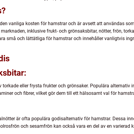
s?
 den vanliga kosten för hamstrar och är avsett att användas som 
 marknaden, inklusive frukt- och grönsaksbitar, nötter, frön, to
ra små och lättätliga för hamstrar och innehåller vanligtvis ing
dis
ksbitar:
 torkade eller frysta frukter och grönsaker. Populära alternativ 
miner och fibrer, vilket gör dem till ett hälsosamt val för hamstra
alnötter är ofta populära godisalternativ för hamstrar. Dessa i
solrosfrön och sesamfrön kan också vara en del av en varierad k