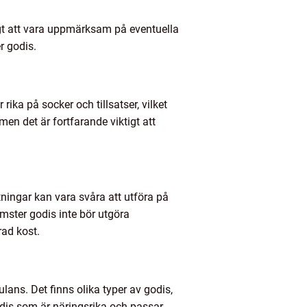
igt att vara uppmärksam på eventuella
r godis.
ka på socker och tillsatser, vilket
en det är fortfarande viktigt att
tningar kan vara svåra att utföra på
amster godis inte bör utgöra
rad kost.
ans. Det finns olika typer av godis,
odis som är näringsrika och passar