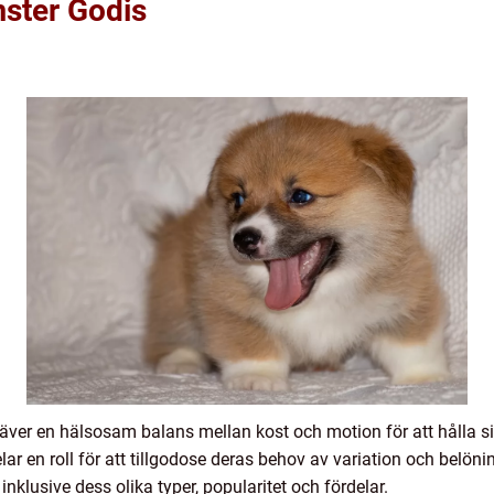
mster Godis
ver en hälsosam balans mellan kost och motion för att hålla sig 
ar en roll för att tillgodose deras behov av variation och belönin
inklusive dess olika typer, popularitet och fördelar.