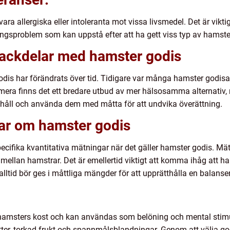
ra allergiska eller intoleranta mot vissa livsmedel. Det är vikt
ningsproblem som kan uppstå efter att ha gett viss typ av hamste
 nackdelar med hamster godis
s har förändrats över tid. Tidigare var många hamster godisar ri
era finns det ett bredare utbud av mer hälsosamma alternativ, m
håll och använda dem med måtta för att undvika överättning.
gar om hamster godis
ecifika kvantitativa mätningar när det gäller hamster godis. Mä
 mellan hamstrar. Det är emellertid viktigt att komma ihåg att h
alltid bör ges i måttliga mängder för att upprätthålla en balanse
 hamsters kost och kan användas som belöning och mental stimul
nötter, torkad frukt och spannmålsblandningar. Genom att välja g