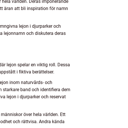
er hela världen. Deras imponerande
 äran att bli inspiration för namn
amngivna lejon i djurparker och
ända lejonnamn och diskutera deras
r lejon spelar en viktig roll. Dessa
stått i fiktiva berättelser.
 lejon inom naturvårds- och
n starkare band och identifiera dem
a lejon i djurparker och reservat
 människor över hela världen. Ett
 godhet och rättvisa. Andra kända