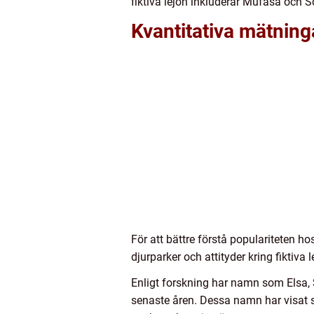
fiktiva lejon inkluderar Mufasa och 
Kvantitativa mätnin
För att bättre förstå populariteten 
djurparker och attityder kring fiktiva 
Enligt forskning har namn som Elsa, 
senaste åren. Dessa namn har visat s