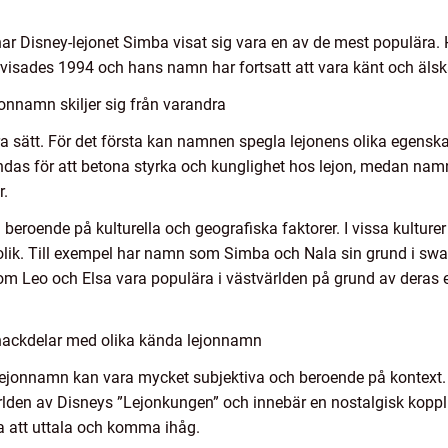
r har Disney-lejonet Simba visat sig vara en av de mest populära
visades 1994 och hans namn har fortsatt att vara känt och äls
onnamn skiljer sig från varandra
ra sätt. För det första kan namnen spegla lejonens olika egensk
as för att betona styrka och kunglighet hos lejon, medan na
r.
roende på kulturella och geografiska faktorer. I vissa kulturer
lik. Till exempel har namn som Simba och Nala sin grund i swah
 Leo och Elsa vara populära i västvärlden på grund av deras 
 nackdelar med olika kända lejonnamn
 lejonnamn kan vara mycket subjektiva och beroende på kontex
lden av Disneys ”Lejonkungen” och innebär en nostalgisk kopp
ta att uttala och komma ihåg.