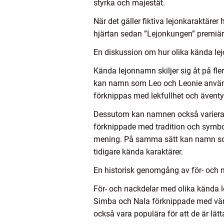
styrka och majestät.
När det gäller fiktiva lejonkaraktäre
hjärtan sedan ”Lejonkungen” premiär
En diskussion om hur olika kända lej
Kända lejonnamn skiljer sig åt på fle
kan namn som Leo och Leonie använd
förknippas med lekfullhet och äventy
Dessutom kan namnen också variera be
förknippade med tradition och symbo
mening. På samma sätt kan namn som
tidigare kända karaktärer.
En historisk genomgång av för- och
För- och nackdelar med olika kända
Simba och Nala förknippade med vär
också vara populära för att de är lät