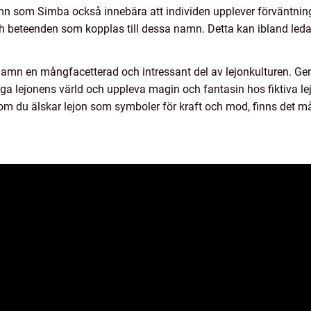
n som Simba också innebära att individen upplever förväntnin
 beteenden som kopplas till dessa namn. Detta kan ibland leda 
mn en mångfacetterad och intressant del av lejonkulturen. Ge
iga lejonens värld och uppleva magin och fantasin hos fiktiva le
ler om du älskar lejon som symboler för kraft och mod, finns d