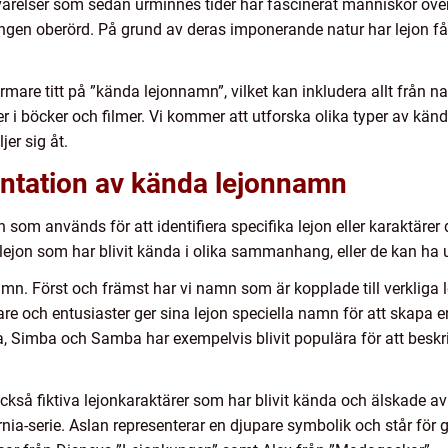
 varelser som sedan urminnes tider har fascinerat människor öv
gen oberörd. På grund av deras imponerande natur har lejon fått
ärmare titt på ”kända lejonnamn”, vilket kan inkludera allt från n
ärer i böcker och filmer. Vi kommer att utforska olika typer av k
jer sig åt.
ntation av kända lejonnamn
om används för att identifiera specifika lejon eller karaktärer dä
jon som har blivit kända i olika sammanhang, eller de kan ha upp
amn. Först och främst har vi namn som är kopplade till verkliga
e och entusiaster ger sina lejon speciella namn för att skapa e
, Simba och Samba har exempelvis blivit populära för att beskriv
ckså fiktiva lejonkaraktärer som har blivit kända och älskade av
nia-serie. Aslan representerar en djupare symbolik och står för