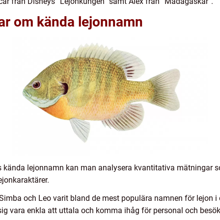
Scar från Disneys ”Lejonkungen” samt Alex från ”Madagaskar”.
gar om kända lejonnamn
hos kända lejonnamn kan man analysera kvantitativa mätningar s
lejonkaraktärer.
Simba och Leo varit bland de mest populära namnen för lejon i 
ig vara enkla att uttala och komma ihåg för personal och besö