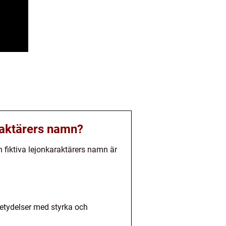
araktärers namn?
n fiktiva lejonkaraktärers namn är
betydelser med styrka och