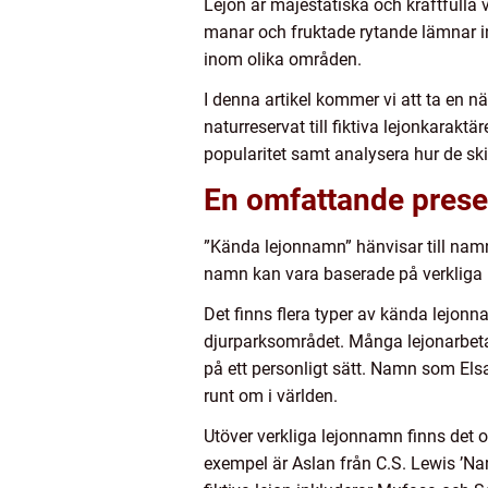
Lejon är majestätiska och kraftfulla
manar och fruktade rytande lämnar in
inom olika områden.
I denna artikel kommer vi att ta en n
naturreservat till fiktiva lejonkarakt
popularitet samt analysera hur de skil
En omfattande prese
”Kända lejonnamn” hänvisar till namn s
namn kan vara baserade på verkliga le
Det finns flera typer av kända lejonn
djurparksområdet. Många lejonarbetar
på ett personligt sätt. Namn som Elsa
runt om i världen.
Utöver verkliga lejonnamn finns det o
exempel är Aslan från C.S. Lewis ’Nar