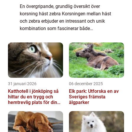
En övergripande, grundlig översikt över
korsning häst zebra Korsningen mellan häst
och zebra erbjuder en intressant och unik
kombination som fascinerar både
djurälskare och forskare världen över. Med
sina unika fysiska egenskaper och
blandningen av g...
31 januari 2026
06 december 2025
Katthotell i jönköping så
Elk park: Utforska en av
hittar du en trygg och
Sveriges främsta
hemtrevlig plats för din
älgparker
katt