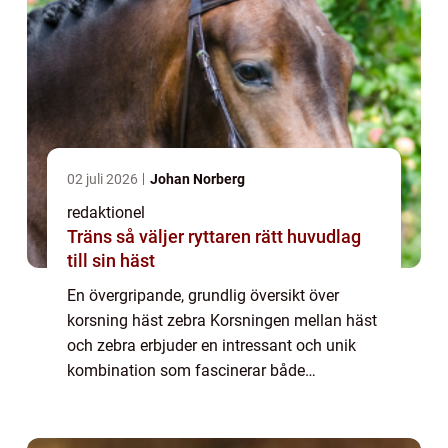
02 juli 2026
Johan Norberg
redaktionel
Träns så väljer ryttaren rätt huvudlag
till sin häst
En övergripande, grundlig översikt över
korsning häst zebra Korsningen mellan häst
och zebra erbjuder en intressant och unik
kombination som fascinerar både
djurälskare och forskare världen över. Med
sina unika fysiska egenskaper och
blandningen av g...