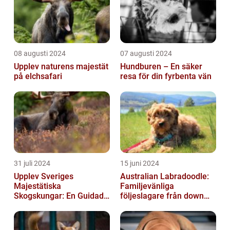
08 augusti 2024
07 augusti 2024
Upplev naturens majestät
Hundburen – En säker
på elchsafari
resa för din fyrbenta vän
31 juli 2024
15 juni 2024
Upplev Sveriges
Australian Labradoodle:
Majestätiska
Familjevänliga
Skogskungar: En Guidad
följeslagare från down
Tur Till Elchparker
under