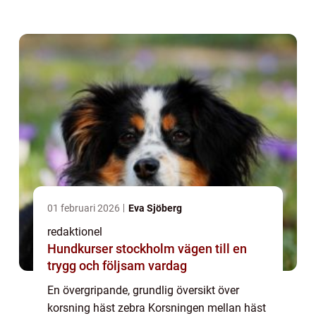
djurälskare och forskare världen över. Med
sina unika fysiska egenskaper och
blandningen av g...
01 februari 2026
Eva Sjöberg
redaktionel
Hundkurser stockholm vägen till en
trygg och följsam vardag
En övergripande, grundlig översikt över
korsning häst zebra Korsningen mellan häst