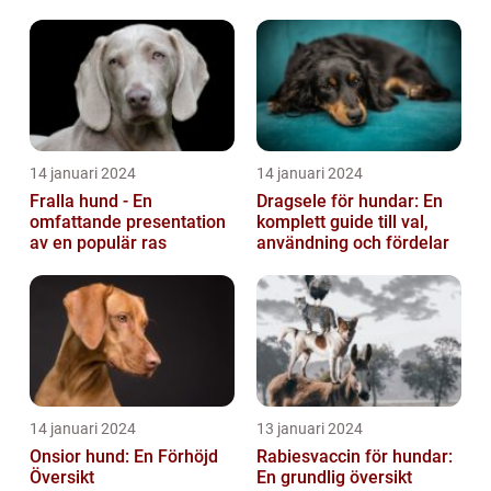
14 januari 2024
14 januari 2024
Fralla hund - En
Dragsele för hundar: En
omfattande presentation
komplett guide till val,
av en populär ras
användning och fördelar
14 januari 2024
13 januari 2024
Onsior hund: En Förhöjd
Rabiesvaccin för hundar:
Översikt
En grundlig översikt