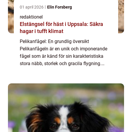
01 april 2026
Elin Forsberg
redaktionel
Elstängsel för häst i Uppsala: Säkra
hagar i tufft klimat
Pelikanfågel: En grundlig översikt
Pelikanfågeln är en unik och imponerande
fågel som är känd för sin karakteristiska
stora näbb, storlek och gracila flygning.
Denna artikel kommer att utforska
pelikanfågelns olika aspekter, inklusive dess
kännetecke...