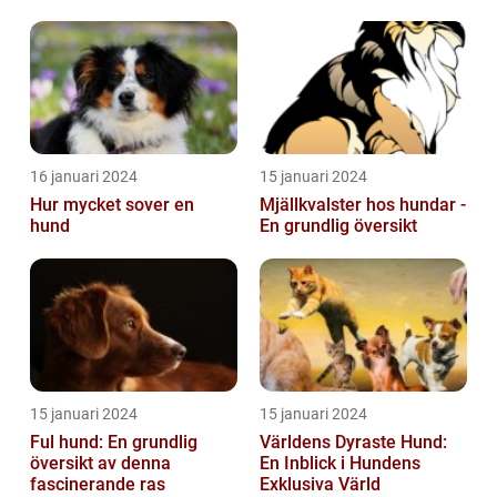
obehaglig och irriterande
för våra fy...
16 januari 2024
15 januari 2024
Hur mycket sover en
Mjällkvalster hos hundar -
hund
En grundlig översikt
15 januari 2024
15 januari 2024
Ful hund: En grundlig
Världens Dyraste Hund:
översikt av denna
En Inblick i Hundens
fascinerande ras
Exklusiva Värld