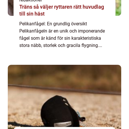
Träns så väljer ryttaren rätt huvudlag
till sin häst
Pelikanfågel: En grundlig översikt
Pelikanfågeln är en unik och imponerande
fågel som är känd för sin karakteristiska
stora näbb, storlek och gracila flygning.
Denna artikel kommer att utforska
pelikanfågelns olika aspekter, inklusive dess
kännetecke...