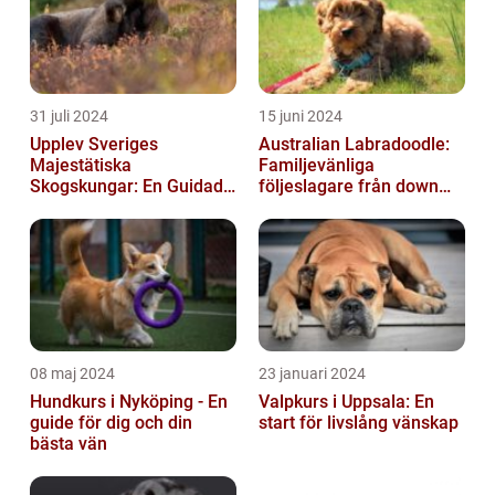
31 juli 2024
15 juni 2024
Upplev Sveriges
Australian Labradoodle:
Majestätiska
Familjevänliga
Skogskungar: En Guidad
följeslagare från down
Tur Till Elchparker
under
08 maj 2024
23 januari 2024
Hundkurs i Nyköping - En
Valpkurs i Uppsala: En
guide för dig och din
start för livslång vänskap
bästa vän