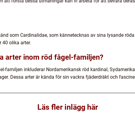
 att förstå dessa utmaningar kan vi arbeta för att bevara deras
 känd som Cardinalidae, som kännetecknas av sina lysande röda f
40 olika arter.
a arter inom röd fågel-familjen?
el-familjen inkluderar Nordamerikansk röd kardinal, Sydamerika
er. Dessa arter är kända för sin vackra fjäderdräkt och fascin
Läs fler inlägg här