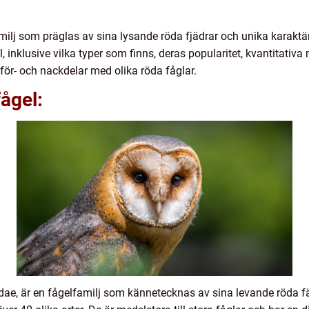
milj som präglas av sina lysande röda fjädrar och unika karaktä
l, inklusive vilka typer som finns, deras popularitet, kvantitativa
för- och nackdelar med olika röda fåglar.
fågel:
ae, är en fågelfamilj som kännetecknas av sina levande röda fär