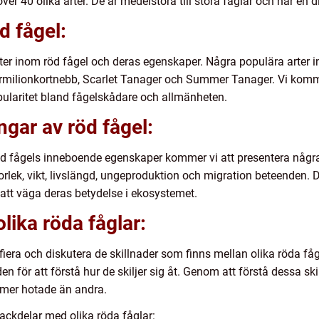
r 40 olika arter. De är medelstora till stora fåglar och har en
d fågel:
ter inom röd fågel och deras egenskaper. Några populära arter 
ermilionkortnebb, Scarlet Tanager och Summer Tanager. Vi komme
ularitet bland fågelskådare och allmänheten.
ngar av röd fågel:
 röd fågels inneboende egenskaper kommer vi att presentera någ
orlek, vikt, livslängd, ungeproduktion och migration beteenden. 
 att väga deras betydelse i ekosystemet.
olika röda fåglar:
fiera och diskutera de skillnader som finns mellan olika röda få
n för att förstå hur de skiljer sig åt. Genom att förstå dessa ski
r mer hotade än andra.
ackdelar med olika röda fåglar: