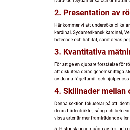
Nord- och Sydamerika och omfattar öve
2. Presentation av rö
Här kommer vi att undersöka olika ar
kardinal, Sydamerikansk kardinal, V
beteende och habitat, samt deras pop
3. Kvantitativa mätni
För att ge en djupare förståelse för
att diskutera deras genomsnittliga st
av denna fågelfamilj och hjälper oss
4. Skillnader mellan 
Denna sektion fokuserar på att identi
deras fjäderdräkter, sång och beteende
vissa arter är mer framträdande elle
5. Historisk genomgång av för- och n