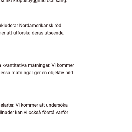
 distinkt kroppsbyggnad och sång.
inkluderar Nordamerikansk röd
r att utforska deras utseende,
ra kvantitativa mätningar. Vi kommer
Dessa mätningar ger en objektiv bild
gelarter. Vi kommer att undersöka
llnader kan vi också förstå varför