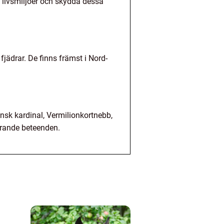
 livsmiljöer och skydda dessa
jädrar. De finns främst i Nord-
nsk kardinal, Vermilionkortnebb,
erande beteenden.