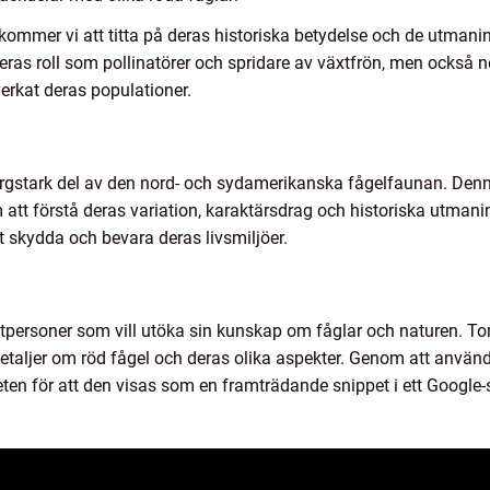
l kommer vi att titta på deras historiska betydelse och de utmanin
eras roll som pollinatörer och spridare av växtfrön, men också 
verkat deras populationer.
ärgstark del av den nord- och sydamerikanska fågelfaunan. Denna 
 att förstå deras variation, karaktärsdrag och historiska utman
t skydda och bevara deras livsmiljöer.
atpersoner som vill utöka sin kunskap om fåglar och naturen. Ton
detaljer om röd fågel och deras olika aspekter. Genom att använd
heten för att den visas som en framträdande snippet i ett Google-