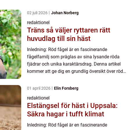
02 juli 2026
Johan Norberg
redaktionel
Träns så väljer ryttaren rätt
huvudlag till sin häst
Inledning: Röd fågel är en fascinerande
fågelfamilj som präglas av sina lysande röda
fjädrar och unika karaktärsdrag. Denna artikel
kommer att ge dig en grundlig översikt över röd
fågel, inklusive vilka typer som finns, deras
popularitet, kvantitativ...
01 april 2026
Elin Forsberg
redaktionel
Elstängsel för häst i Uppsala:
Säkra hagar i tufft klimat
Inledning: Röd fågel är en fascinerande