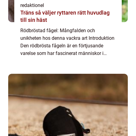
redaktionel
Träns så väljer ryttaren rätt huvudlag
till sin häst
Rödbröstad fågel: Mångfalden och
unikheten hos denna vackra art Introduktion
Den rödbrösta fågeln är en förtjusande
varelse som har fascinerat människor i
årtionden. Denna artikel kommer att ge en
djupgående och högkvalitativ översikt över
denna fåge...