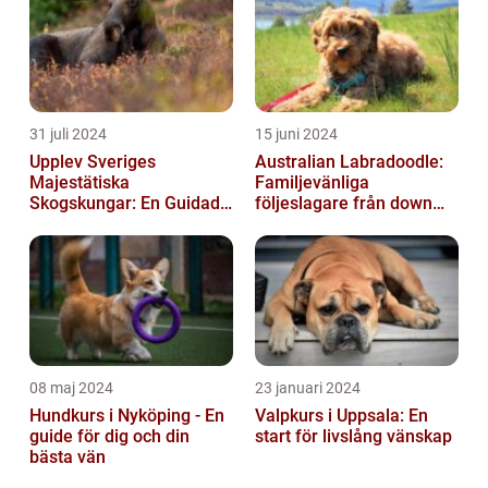
31 juli 2024
15 juni 2024
Upplev Sveriges
Australian Labradoodle:
Majestätiska
Familjevänliga
Skogskungar: En Guidad
följeslagare från down
Tur Till Elchparker
under
08 maj 2024
23 januari 2024
Hundkurs i Nyköping - En
Valpkurs i Uppsala: En
guide för dig och din
start för livslång vänskap
bästa vän