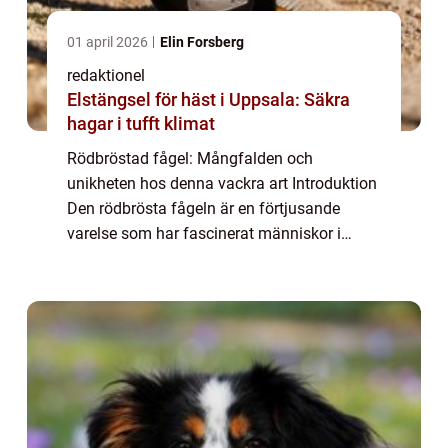
01 april 2026
Elin Forsberg
redaktionel
Elstängsel för häst i Uppsala: Säkra
hagar i tufft klimat
Rödbröstad fågel: Mångfalden och
unikheten hos denna vackra art Introduktion
Den rödbrösta fågeln är en förtjusande
varelse som har fascinerat människor i
årtionden. Denna artikel kommer att ge en
djupgående och högkvalitativ översikt över
denna fåge...