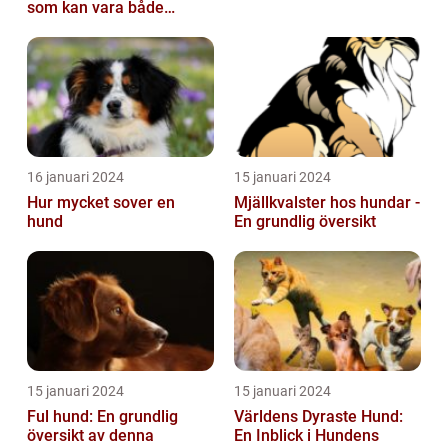
som kan vara både
obehaglig och irriterande
för våra fy...
16 januari 2024
15 januari 2024
Hur mycket sover en
Mjällkvalster hos hundar -
hund
En grundlig översikt
15 januari 2024
15 januari 2024
Ful hund: En grundlig
Världens Dyraste Hund:
översikt av denna
En Inblick i Hundens