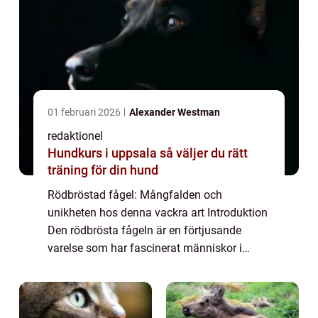
01 februari 2026
Alexander Westman
redaktionel
Hundkurs i uppsala så väljer du rätt
träning för din hund
Rödbröstad fågel: Mångfalden och
unikheten hos denna vackra art Introduktion
Den rödbrösta fågeln är en förtjusande
varelse som har fascinerat människor i
årtionden. Denna artikel kommer att ge en
djupgående och högkvalitativ översikt över
denna fåge...