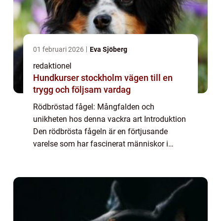
01 februari 2026
Eva Sjöberg
redaktionel
Hundkurser stockholm vägen till en
trygg och följsam vardag
Rödbröstad fågel: Mångfalden och
unikheten hos denna vackra art Introduktion
Den rödbrösta fågeln är en förtjusande
varelse som har fascinerat människor i
årtionden. Denna artikel kommer att ge en
djupgående och högkvalitativ översikt över
denna fåge...