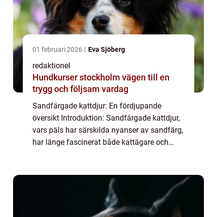
01 februari 2026
Eva Sjöberg
redaktionel
Hundkurser stockholm vägen till en
trygg och följsam vardag
Sandfärgade kattdjur: En fördjupande
översikt Introduktion: Sandfärgade kattdjur,
vars päls har särskilda nyanser av sandfärg,
har länge fascinerat både kattägare och
naturlivsentusiaster. Deras naturliga
mönster och ögonfångande färgmarkeringar
gör ...