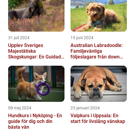
31 juli 2024
15 juni 2024
Upplev Sveriges
Australian Labradoodle:
Majestätiska
Familjevänliga
Skogskungar: En Guidad
följeslagare från down
Tur Till Elchparker
under
08 maj 2024
23 januari 2024
Hundkurs i Nyköping - En
Valpkurs i Uppsala: En
guide för dig och din
start för livslång vänskap
bästa vän