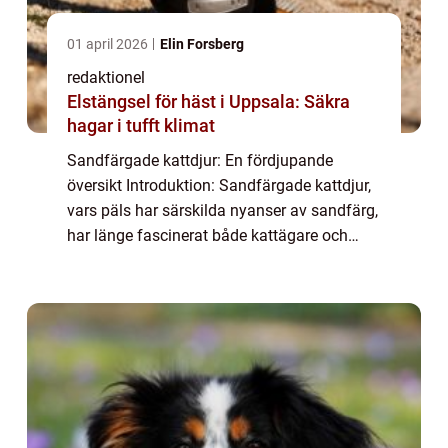
01 april 2026
Elin Forsberg
redaktionel
Elstängsel för häst i Uppsala: Säkra
hagar i tufft klimat
Sandfärgade kattdjur: En fördjupande
översikt Introduktion: Sandfärgade kattdjur,
vars päls har särskilda nyanser av sandfärg,
har länge fascinerat både kattägare och
naturlivsentusiaster. Deras naturliga
mönster och ögonfångande färgmarkeringar
gör ...