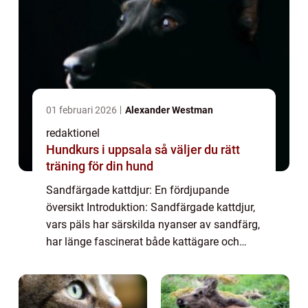
01 februari 2026
Alexander Westman
redaktionel
Hundkurs i uppsala så väljer du rätt
träning för din hund
Sandfärgade kattdjur: En fördjupande
översikt Introduktion: Sandfärgade kattdjur,
vars päls har särskilda nyanser av sandfärg,
har länge fascinerat både kattägare och
naturlivsentusiaster. Deras naturliga
mönster och ögonfångande färgmarkeringar
gör ...