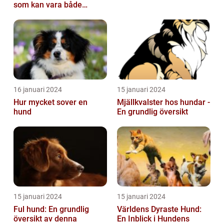
som kan vara både
obehaglig och irriterande
för våra fy...
16 januari 2024
15 januari 2024
Hur mycket sover en
Mjällkvalster hos hundar -
hund
En grundlig översikt
15 januari 2024
15 januari 2024
Ful hund: En grundlig
Världens Dyraste Hund:
översikt av denna
En Inblick i Hundens