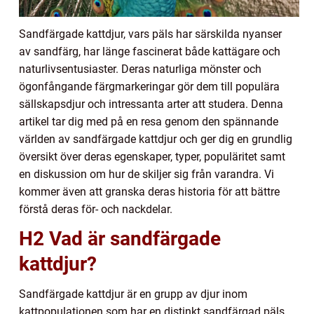
Sandfärgade kattdjur, vars päls har särskilda nyanser
av sandfärg, har länge fascinerat både kattägare och
naturlivsentusiaster. Deras naturliga mönster och
ögonfångande färgmarkeringar gör dem till populära
sällskapsdjur och intressanta arter att studera. Denna
artikel tar dig med på en resa genom den spännande
världen av sandfärgade kattdjur och ger dig en grundlig
översikt över deras egenskaper, typer, populäritet samt
en diskussion om hur de skiljer sig från varandra. Vi
kommer även att granska deras historia för att bättre
förstå deras för- och nackdelar.
H2 Vad är sandfärgade
kattdjur?
Sandfärgade kattdjur är en grupp av djur inom
kattpopulationen som har en distinkt sandfärgad päls.