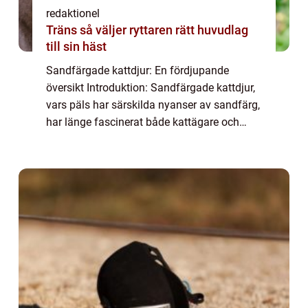
redaktionel
Träns så väljer ryttaren rätt huvudlag
till sin häst
Sandfärgade kattdjur: En fördjupande
översikt Introduktion: Sandfärgade kattdjur,
vars päls har särskilda nyanser av sandfärg,
har länge fascinerat både kattägare och
naturlivsentusiaster. Deras naturliga
mönster och ögonfångande färgmarkeringar
gör ...