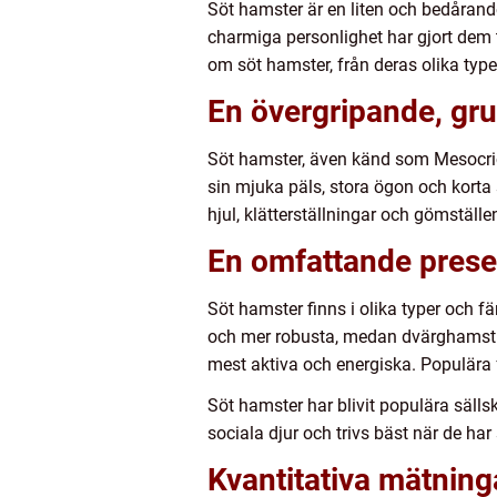
Söt hamster är en liten och bedårand
charmiga personlighet har gjort dem t
om söt hamster, från deras olika typer
En övergripande, gru
Söt hamster, även känd som Mesocric
sin mjuka päls, stora ögon och korta 
hjul, klätterställningar och gömställe
En omfattande prese
Söt hamster finns i olika typer och f
och mer robusta, medan dvärghamstra
mest aktiva och energiska. Populära fä
Söt hamster har blivit populära säll
sociala djur och trivs bäst när de har 
Kvantitativa mätning