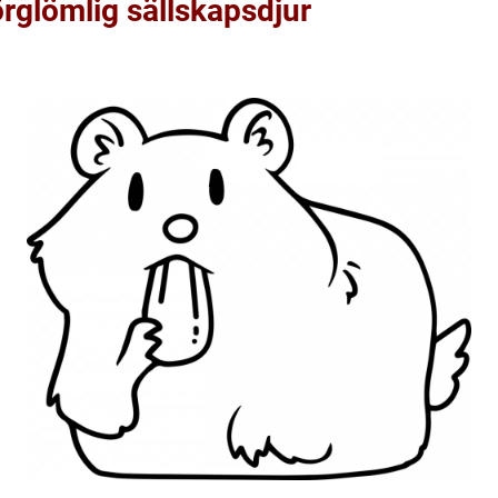
rglömlig sällskapsdjur