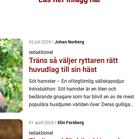
02 juli 2026
Johan Norberg
redaktionel
Träns så väljer ryttaren rätt
huvudlag till sin häst
Söt hamster – En oförglömlig sällskapsdjur
Introduktion: Söt hamster är en liten och
bedårande gnagare som har blivit en av de mest
populära husdjuren världen över. Deras gulliga
utseende och charmiga personlighet har gjort dem
till en favorit ...
01 april 2026
Elin Forsberg
redaktionel