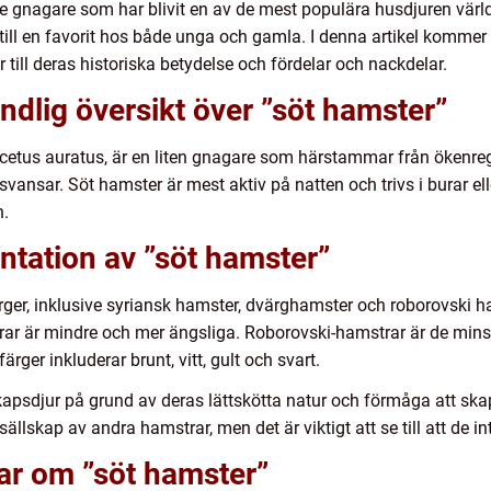
e gnagare som har blivit en av de mest populära husdjuren värl
ill en favorit hos både unga och gamla. I denna artikel kommer v
 till deras historiska betydelse och fördelar och nackdelar.
ndlig översikt över ”söt hamster”
etus auratus, är en liten gnagare som härstammar från ökenregi
svansar. Söt hamster är mest aktiv på natten och trivs i burar el
n.
ntation av ”söt hamster”
ärger, inklusive syriansk hamster, dvärghamster och roborovski h
r är mindre och mer ängsliga. Roborovski-hamstrar är de mins
rger inkluderar brunt, vitt, gult och svart.
skapsdjur på grund av deras lättskötta natur och förmåga att sk
sällskap av andra hamstrar, men det är viktigt att se till att de int
ar om ”söt hamster”