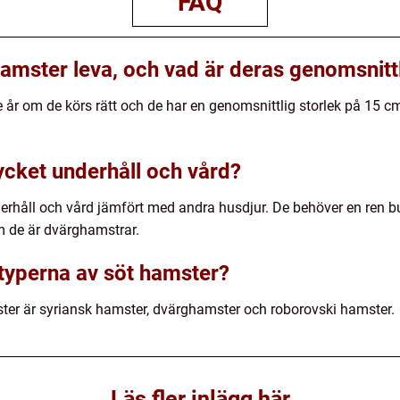
FAQ
amster leva, och vad är deras genomsnittl
re år om de körs rätt och de har en genomsnittlig storlek på 15
cket underhåll och vård?
underhåll och vård jämfört med andra husdjur. De behöver en ren 
om de är dvärghamstrar.
 typerna av söt hamster?
ter är syriansk hamster, dvärghamster och roborovski hamster.
Läs fler inlägg här