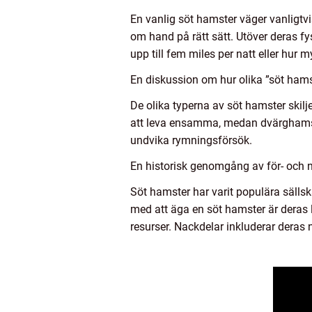
En vanlig söt hamster väger vanligtvi
om hand på rätt sätt. Utöver deras f
upp till fem miles per natt eller hur
En diskussion om hur olika ”söt hamst
De olika typerna av söt hamster skilj
att leva ensamma, medan dvärghamstr
undvika rymningsförsök.
En historisk genomgång av för- och 
Söt hamster har varit populära sällsk
med att äga en söt hamster är deras l
resurser. Nackdelar inkluderar dera