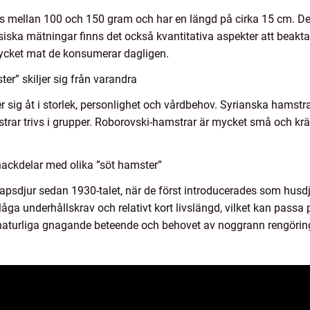
s mellan 100 och 150 gram och har en längd på cirka 15 cm. De ka
ysiska mätningar finns det också kvantitativa aspekter att beak
 mycket mat de konsumerar dagligen.
er” skiljer sig från varandra
er sig åt i storlek, personlighet och vårdbehov. Syrianska hamstr
ar trivs i grupper. Roborovski-hamstrar är mycket små och krä
nackdelar med olika ”söt hamster”
apsdjur sedan 1930-talet, när de först introducerades som husdju
åga underhållskrav och relativt kort livslängd, vilket kan passa
s naturliga gnagande beteende och behovet av noggrann rengörin