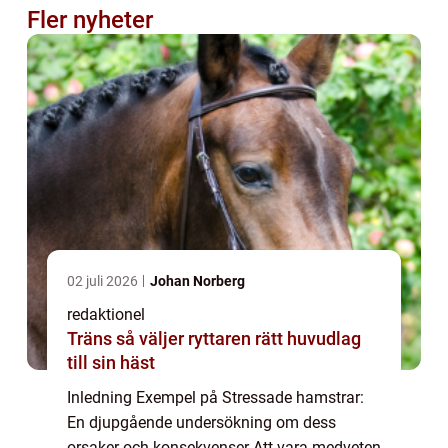
Fler nyheter
02 juli 2026
Johan Norberg
redaktionel
Träns så väljer ryttaren rätt huvudlag
till sin häst
Inledning Exempel på Stressade hamstrar:
En djupgående undersökning om dess
orsaker och konsekvenser Att vara medveten