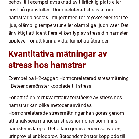
behov, till exempel avsaknad av tillräcklig plats eller
brist på gömställen. Rumsrelaterad stress är när
hamstrar placeras i miljöer med för mycket eller för lite
ljus, olämplig temperatur eller olämpliga ljudnivåer. Det
är viktigt att identifiera vilken typ av stress din hamster
upplever för att kunna vidta lämpliga åtgärder.
Kvantitativa mätningar av
stress hos hamstrar
Exempel på H2-taggar: Hormonrelaterad stressmätning
| Beteendemönster kopplade till stress
För att få en mer kvantitativ förståelse av stress hos
hamstrar kan olika metoder användas.
Hormonrelaterade stressmätningar kan göras genom
att analysera mängden stresshormoner som finns i
hamsterns kropp. Detta kan göras genom salivprov,
urinprov eller blodprov. Beteendemönster kopplade till