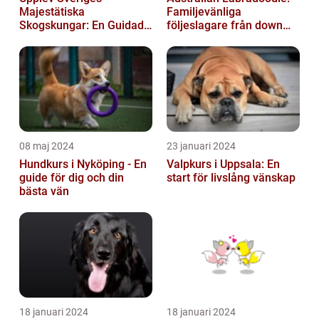
Majestätiska
Familjevänliga
Skogskungar: En Guidad
följeslagare från down
Tur Till Elchparker
under
08 maj 2024
23 januari 2024
Hundkurs i Nyköping - En
Valpkurs i Uppsala: En
guide för dig och din
start för livslång vänskap
bästa vän
18 januari 2024
18 januari 2024