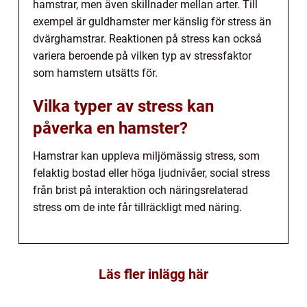
hamstrar, men även skillnader mellan arter. Till
exempel är guldhamster mer känslig för stress än
dvärghamstrar. Reaktionen på stress kan också
variera beroende på vilken typ av stressfaktor
som hamstern utsätts för.
Vilka typer av stress kan
påverka en hamster?
Hamstrar kan uppleva miljömässig stress, som
felaktig bostad eller höga ljudnivåer, social stress
från brist på interaktion och näringsrelaterad
stress om de inte får tillräckligt med näring.
Läs fler inlägg här