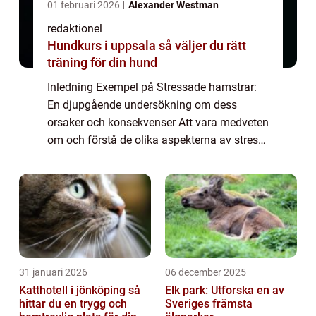
01 februari 2026
Alexander Westman
redaktionel
Hundkurs i uppsala så väljer du rätt
träning för din hund
Inledning Exempel på Stressade hamstrar:
En djupgående undersökning om dess
orsaker och konsekvenser Att vara medveten
om och förstå de olika aspekterna av stress
hos hamstrar är av grundläggande vikt för
alla hamsterägare. Högkvalitativ vård och
för...
31 januari 2026
06 december 2025
Katthotell i jönköping så
Elk park: Utforska en av
hittar du en trygg och
Sveriges främsta