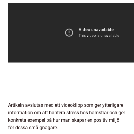
Artikeln avslutas med ett videoklipp som ger ytterligare
information om att hantera stress hos hamstrar och ger
konkreta exempel på hur man skapar en positiv miljö
för dessa små gnagare.