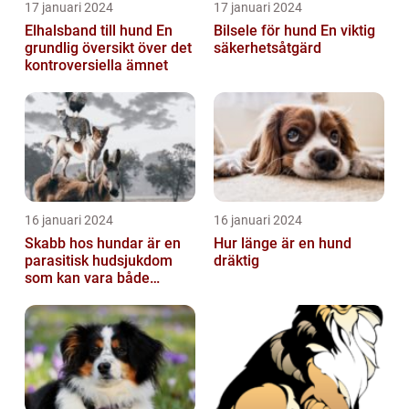
17 januari 2024
17 januari 2024
Elhalsband till hund En
Bilsele för hund En viktig
grundlig översikt över det
säkerhetsåtgärd
kontroversiella ämnet
16 januari 2024
16 januari 2024
Skabb hos hundar är en
Hur länge är en hund
parasitisk hudsjukdom
dräktig
som kan vara både
obehaglig och irriterande
för våra fy...