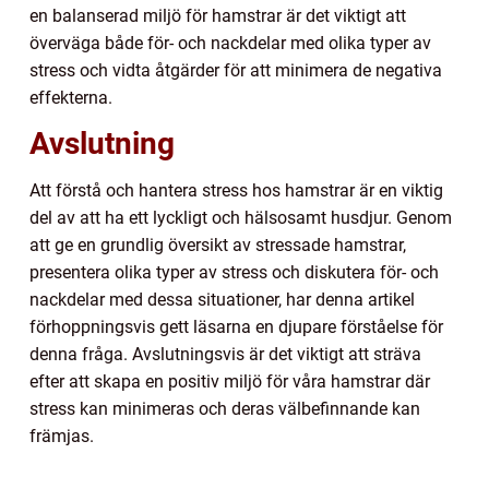
en balanserad miljö för hamstrar är det viktigt att
överväga både för- och nackdelar med olika typer av
stress och vidta åtgärder för att minimera de negativa
effekterna.
Avslutning
Att förstå och hantera stress hos hamstrar är en viktig
del av att ha ett lyckligt och hälsosamt husdjur. Genom
att ge en grundlig översikt av stressade hamstrar,
presentera olika typer av stress och diskutera för- och
nackdelar med dessa situationer, har denna artikel
förhoppningsvis gett läsarna en djupare förståelse för
denna fråga. Avslutningsvis är det viktigt att sträva
efter att skapa en positiv miljö för våra hamstrar där
stress kan minimeras och deras välbefinnande kan
främjas.