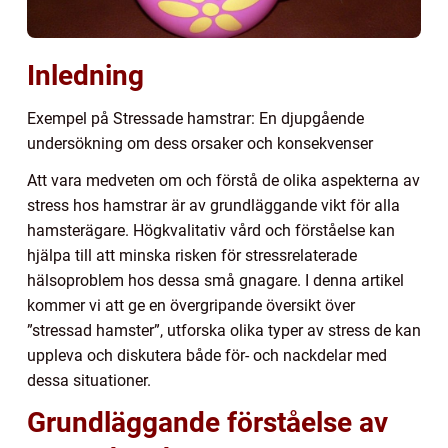
Inledning
Exempel på Stressade hamstrar: En djupgående
undersökning om dess orsaker och konsekvenser
Att vara medveten om och förstå de olika aspekterna av
stress hos hamstrar är av grundläggande vikt för alla
hamsterägare. Högkvalitativ vård och förståelse kan
hjälpa till att minska risken för stressrelaterade
hälsoproblem hos dessa små gnagare. I denna artikel
kommer vi att ge en övergripande översikt över
”stressad hamster”, utforska olika typer av stress de kan
uppleva och diskutera både för- och nackdelar med
dessa situationer.
Grundläggande förståelse av