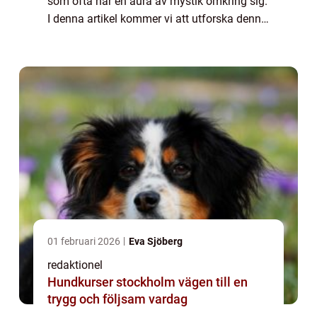
som ofta har en aura av mystik omkring sig.
I denna artikel kommer vi att utforska denna
art ur olika perspektiv, såsom dess
övergripande egenskaper, olika type...
01 februari 2026
Eva Sjöberg
redaktionel
Hundkurser stockholm vägen till en
trygg och följsam vardag