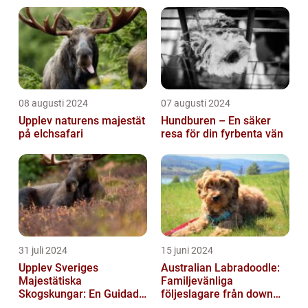
08 augusti 2024
07 augusti 2024
Upplev naturens majestät
Hundburen – En säker
på elchsafari
resa för din fyrbenta vän
31 juli 2024
15 juni 2024
Upplev Sveriges
Australian Labradoodle:
Majestätiska
Familjevänliga
Skogskungar: En Guidad
följeslagare från down
Tur Till Elchparker
under