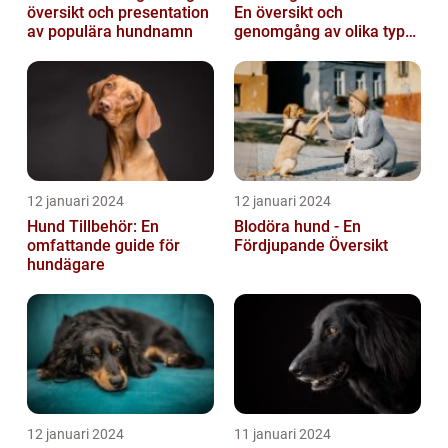
översikt och presentation
En översikt och
av populära hundnamn
genomgång av olika typer
och deras historiska för-
och nackde...
12 januari 2024
12 januari 2024
Hund Tillbehör: En
Blodöra hund - En
omfattande guide för
Fördjupande Översikt
hundägare
12 januari 2024
11 januari 2024