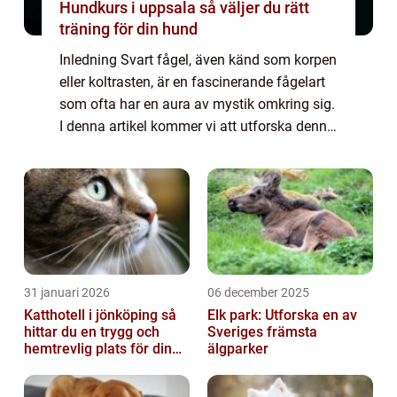
Hundkurs i uppsala så väljer du rätt
träning för din hund
Inledning Svart fågel, även känd som korpen
eller koltrasten, är en fascinerande fågelart
som ofta har en aura av mystik omkring sig.
I denna artikel kommer vi att utforska denna
art ur olika perspektiv, såsom dess
övergripande egenskaper, olika type...
31 januari 2026
06 december 2025
Katthotell i jönköping så
Elk park: Utforska en av
hittar du en trygg och
Sveriges främsta
hemtrevlig plats för din
älgparker
katt