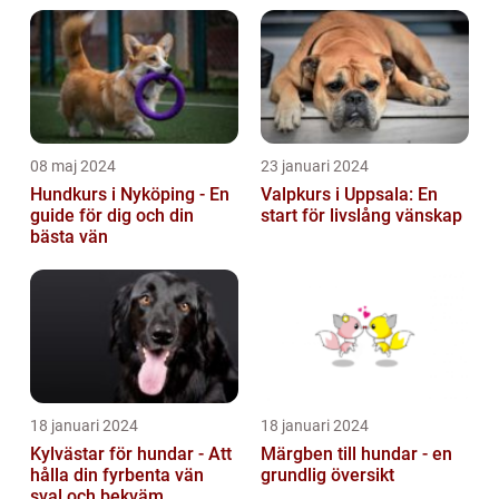
08 maj 2024
23 januari 2024
Hundkurs i Nyköping - En
Valpkurs i Uppsala: En
guide för dig och din
start för livslång vänskap
bästa vän
18 januari 2024
18 januari 2024
Kylvästar för hundar - Att
Märgben till hundar - en
hålla din fyrbenta vän
grundlig översikt
sval och bekväm