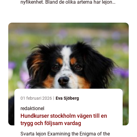
nyfikenhet. Bland de olika arterna har lejonet
länge varit en symbol för styrka, makt och
majestät. Men vad är det egentlig...
01 februari 2026
Eva Sjöberg
redaktionel
Hundkurser stockholm vägen till en
trygg och följsam vardag
Svarta lejon Examining the Enigma of the