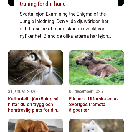
träning för din hund
Svarta lejon Examining the Enigma of the
Jungle Inledning: Den vilda djurvärlden har
alltid fascinerat människor och väckt vår
nyfikenhet. Bland de olika arterna har lejonet
länge varit en symbol för styrka, makt och
majestät. Men vad är det egentlig...
31 januari 2026
06 december 2025
Katthotell i jönköping så
Elk park: Utforska en av
hittar du en trygg och
Sveriges främsta
hemtrevlig plats för din
älgparker
katt