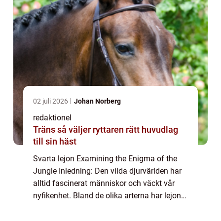
02 juli 2026
Johan Norberg
redaktionel
Träns så väljer ryttaren rätt huvudlag
till sin häst
Svarta lejon Examining the Enigma of the
Jungle Inledning: Den vilda djurvärlden har
alltid fascinerat människor och väckt vår
nyfikenhet. Bland de olika arterna har lejonet
länge varit en symbol för styrka, makt och
majestät. Men vad är det egentlig...