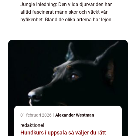
Jungle Inledning: Den vilda djurvärlden har
alltid fascinerat människor och väckt vår
nyfikenhet. Bland de olika arterna har lejonet
länge varit en symbol för styrka, makt och
majestät. Men vad är det egentlig...
01 februari 2026
Alexander Westman
redaktionel
Hundkurs i uppsala så väljer du rätt