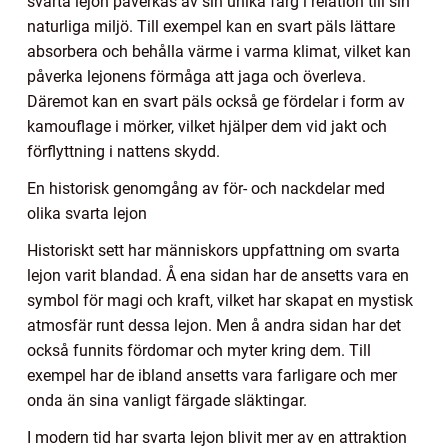
svarta lejon påverkas av sin unika färg i relation till sin
naturliga miljö. Till exempel kan en svart päls lättare
absorbera och behålla värme i varma klimat, vilket kan
påverka lejonens förmåga att jaga och överleva.
Däremot kan en svart päls också ge fördelar i form av
kamouflage i mörker, vilket hjälper dem vid jakt och
förflyttning i nattens skydd.
En historisk genomgång av för- och nackdelar med
olika svarta lejon
Historiskt sett har människors uppfattning om svarta
lejon varit blandad. Å ena sidan har de ansetts vara en
symbol för magi och kraft, vilket har skapat en mystisk
atmosfär runt dessa lejon. Men å andra sidan har det
också funnits fördomar och myter kring dem. Till
exempel har de ibland ansetts vara farligare och mer
onda än sina vanligt färgade släktingar.
I modern tid har svarta lejon blivit mer av en attraktion