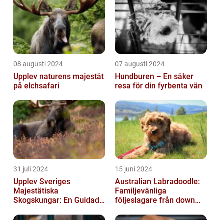
08 augusti 2024
07 augusti 2024
Upplev naturens majestät
Hundburen – En säker
på elchsafari
resa för din fyrbenta vän
31 juli 2024
15 juni 2024
Upplev Sveriges
Australian Labradoodle:
Majestätiska
Familjevänliga
Skogskungar: En Guidad
följeslagare från down
Tur Till Elchparker
under