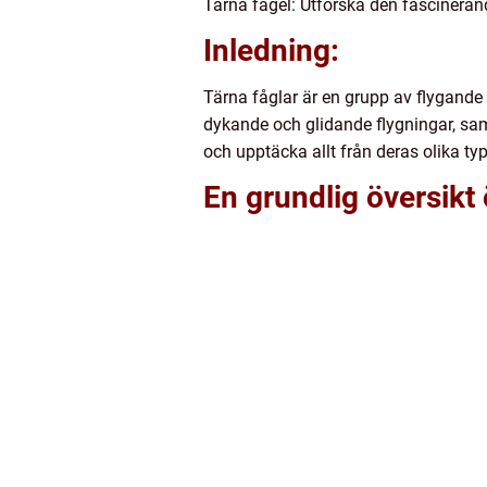
Tärna fågel: Utforska den fascinerand
Inledning:
Tärna fåglar är en grupp av flygande 
dykande och glidande flygningar, samt
och upptäcka allt från deras olika ty
En grundlig översikt 