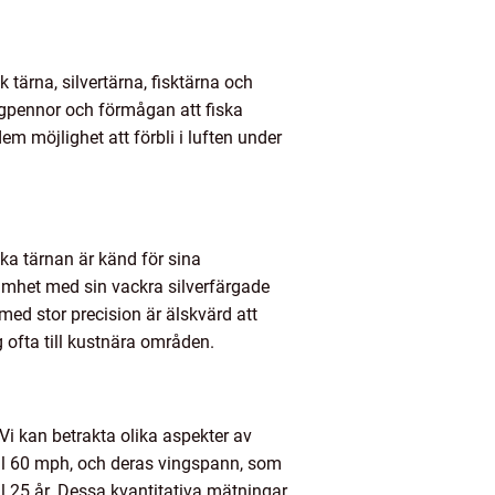
tärna, silvertärna, fisktärna och
ingpennor och förmågan att fiska
 möjlighet att förbli i luften under
ka tärnan är känd för sina
amhet med sin vackra silverfärgade
 med stor precision är älskvärd att
 ofta till kustnära områden.
 Vi kan betrakta olika aspekter av
till 60 mph, och deras vingspann, som
ll 25 år. Dessa kvantitativa mätningar