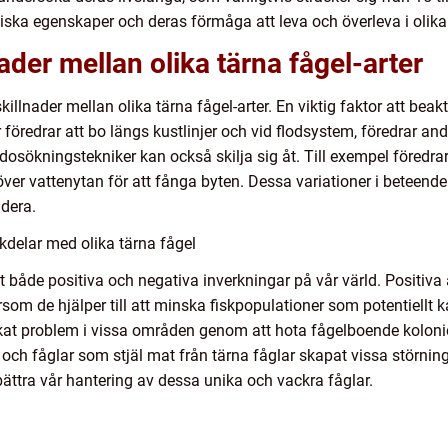
ysiska egenskaper och deras förmåga att leva och överleva i olika 
ader mellan olika tärna fågel-arter
skillnader mellan olika tärna fågel-arter. En viktig faktor att b
föredrar att bo längs kustlinjer och vid flodsystem, föredrar andr
osökningstekniker kan också skilja sig åt. Till exempel föredrar 
över vattenytan för att fånga byten. Dessa variationer i beteend
udera.
kdelar med olika tärna fågel
t både positiva och negativa inverkningar på vår värld. Positiva 
ersom de hjälper till att minska fiskpopulationer som potentiellt
kat problem i vissa områden genom att hota fågelboende kolonier 
och fåglar som stjäl mat från tärna fåglar skapat vissa störnin
rbättra vår hantering av dessa unika och vackra fåglar.