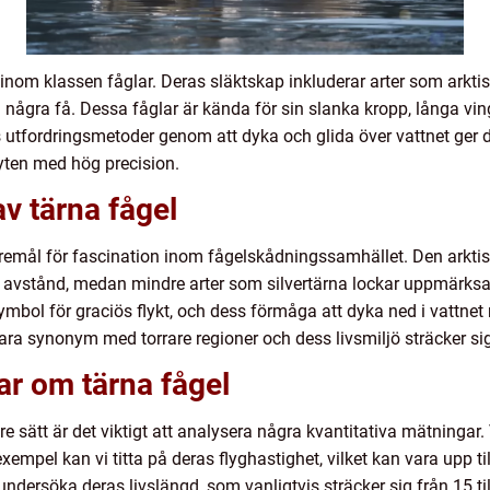
nom klassen fåglar. Deras släktskap inkluderar arter som arktisk 
a några få. Dessa fåglar är kända för sin slanka kropp, långa v
utfordringsmetoder genom att dyka och glida över vattnet ger dem
yten med hög precision.
av tärna fågel
föremål för fascination inom fågelskådningssamhället. Den arktis
 avstånd, medan mindre arter som silvertärna lockar uppmärks
symbol för graciös flykt, och dess förmåga att dyka ned i vattnet
ara synonym med torrare regioner och dess livsmiljö sträcker sig
ar om tärna fågel
are sätt är det viktigt att analysera några kvantitativa mätningar.
xempel kan vi titta på deras flyghastighet, vilket kan vara upp 
 undersöka deras livslängd, som vanligtvis sträcker sig från 15 ti