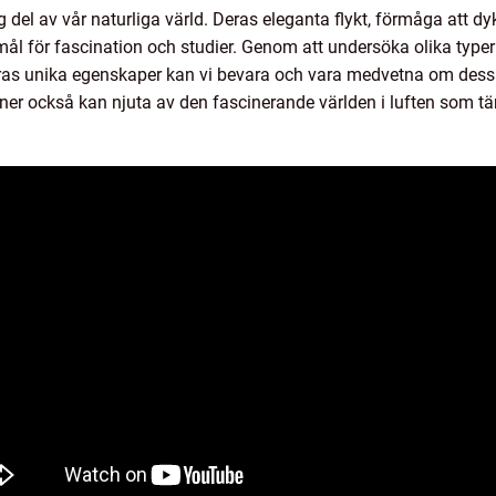
ig del av vår naturliga värld. Deras eleganta flykt, förmåga att d
emål för fascination och studier. Genom att undersöka olika typer
ras unika egenskaper kan vi bevara och vara medvetna om dessa
ner också kan njuta av den fascinerande världen i luften som tär