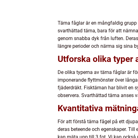
Tärna fåglar är en mångfaldig grupp i
svarthättad tärna, bara för att nämn
genom snabba dyk från luften. Deras 
längre perioder och närma sig sina b
Utforska olika typer 
De olika typerna av tärna fåglar är 
imponerande flyttmönster över långa
fjäderdräkt. Fisktärnan har blivit en 
observera. Svarthättad tärna anses v
Kvantitativa mätning
För att förstå tärna fågel på ett djup
deras beteende och egenskaper. Till e
kan mäta upp till 3 fot. Vi kan också