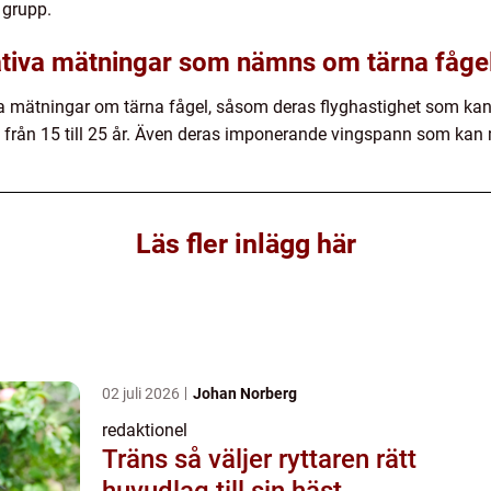
 grupp.
ativa mätningar som nämns om tärna fågel 
va mätningar om tärna fågel, såsom deras flyghastighet som kan
g från 15 till 25 år. Även deras imponerande vingspann som kan
Läs fler inlägg här
02 juli 2026
Johan Norberg
redaktionel
Träns så väljer ryttaren rätt
huvudlag till sin häst