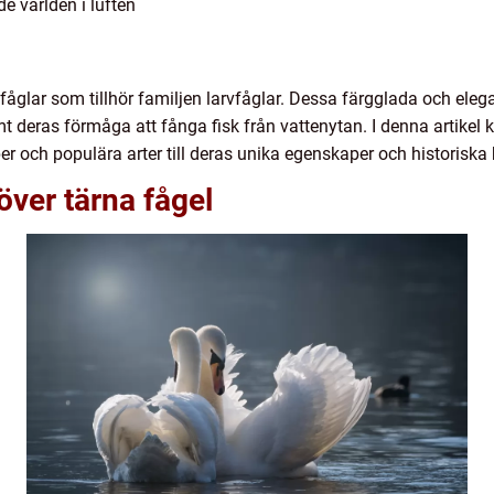
e världen i luften
fåglar som tillhör familjen larvfåglar. Dessa färgglada och eleg
 deras förmåga att fånga fisk från vattenytan. I denna artikel 
per och populära arter till deras unika egenskaper och historiska
över tärna fågel