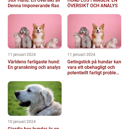
Stor Hund: En Översikt av
HUND LÖS I MAGEN: EN
Denna Imponerande Ras
ÖVERSIKT OCH ANALYS
11 januari 2024
11 januari 2024
Världens farligaste hund:
Getingstick på hundar kan
En granskning och analys
vara ett obehagligt och
potentiellt farligt problem
för våra fyrbenta vänn...
10 januari 2024
Giardia hos hundar är en