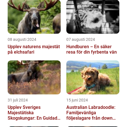
08 augusti 2024
07 augusti 2024
Upplev naturens majestät
Hundburen – En säker
på elchsafari
resa för din fyrbenta vän
31 juli 2024
15 juni 2024
Upplev Sveriges
Australian Labradoodle:
Majestätiska
Familjevänliga
Skogskungar: En Guidad
följeslagare från down
Tur Till Elchparker
under