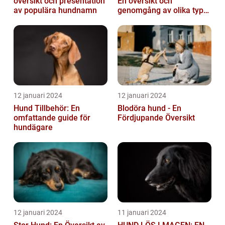
översikt och presentation
En översikt och
av populära hundnamn
genomgång av olika typer
och deras historiska för-
och nackde...
12 januari 2024
12 januari 2024
Hund Tillbehör: En
Blodöra hund - En
omfattande guide för
Fördjupande Översikt
hundägare
12 januari 2024
11 januari 2024