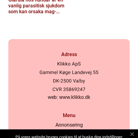
vanlig parasitisk sjukdom
som kan orsaka mag-
tarmproblem
Adress
web:
www.klikko.dk
Menu
Annonsering
Om oss
På vores website bruges cookies til at huske dine indstillinger,