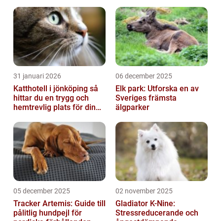
hamstrar, diskutera olika typer och deras
po...
31 januari 2026
06 december 2025
Katthotell i jönköping så
Elk park: Utforska en av
hittar du en trygg och
Sveriges främsta
hemtrevlig plats för din
älgparker
katt
05 december 2025
02 november 2025
Tracker Artemis: Guide till
Gladiator K-Nine:
pålitlig hundpejl för
Stressreducerande och