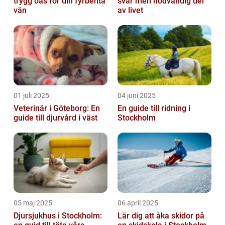
trygg oas för din fyrbenta
svår men nödvändig del
vän
av livet
01 juli 2025
04 juni 2025
Veterinär i Göteborg: En
En guide till ridning i
guide till djurvård i väst
Stockholm
05 maj 2025
06 april 2025
Djursjukhus i Stockholm:
Lär dig att åka skidor på