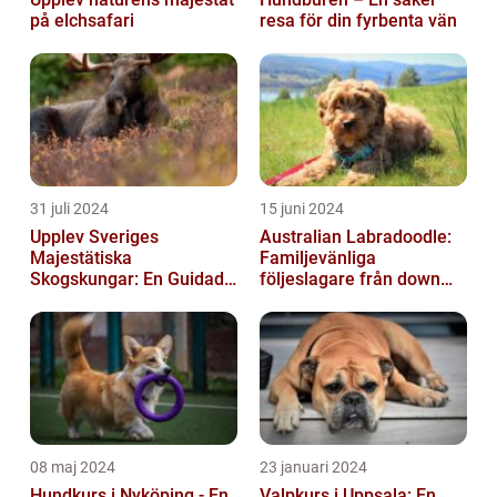
på elchsafari
resa för din fyrbenta vän
31 juli 2024
15 juni 2024
Upplev Sveriges
Australian Labradoodle:
Majestätiska
Familjevänliga
Skogskungar: En Guidad
följeslagare från down
Tur Till Elchparker
under
08 maj 2024
23 januari 2024
Hundkurs i Nyköping - En
Valpkurs i Uppsala: En