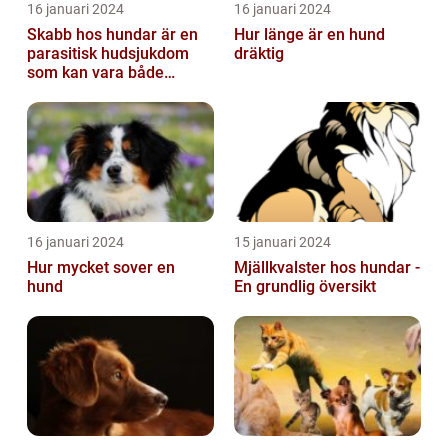
16 januari 2024
16 januari 2024
Skabb hos hundar är en
Hur länge är en hund
parasitisk hudsjukdom
dräktig
som kan vara både
obehaglig och irriterande
för våra fy...
16 januari 2024
15 januari 2024
Hur mycket sover en
Mjällkvalster hos hundar -
hund
En grundlig översikt