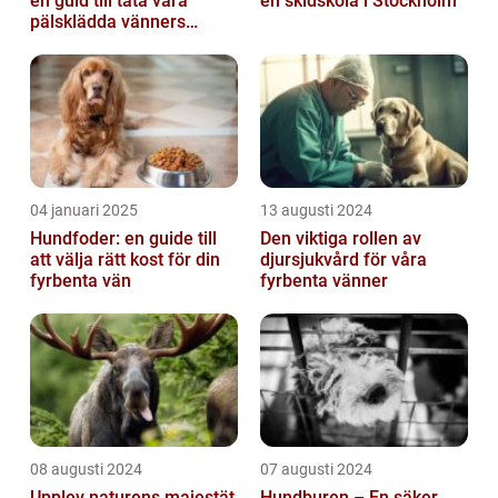
en guid till täta våra
en skidskola i Stockholm
pälsklädda vänners
hälsobehov
04 januari 2025
13 augusti 2024
Hundfoder: en guide till
Den viktiga rollen av
att välja rätt kost för din
djursjukvård för våra
fyrbenta vän
fyrbenta vänner
08 augusti 2024
07 augusti 2024
Upplev naturens majestät
Hundburen – En säker