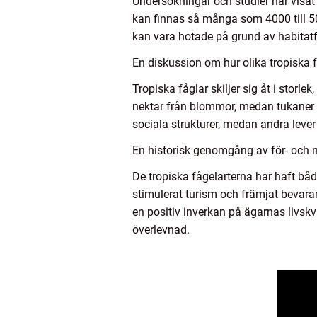
Undersökningar och studier har visat a
kan finnas så många som 4000 till 500
kan vara hotade på grund av habitatfö
En diskussion om hur olika tropiska få
Tropiska fåglar skiljer sig åt i storl
nektar från blommor, medan tukaner ha
sociala strukturer, medan andra lev
En historisk genomgång av för- och n
De tropiska fågelarterna har haft båd
stimulerat turism och främjat bevaran
en positiv inverkan på ägarnas livskva
överlevnad.