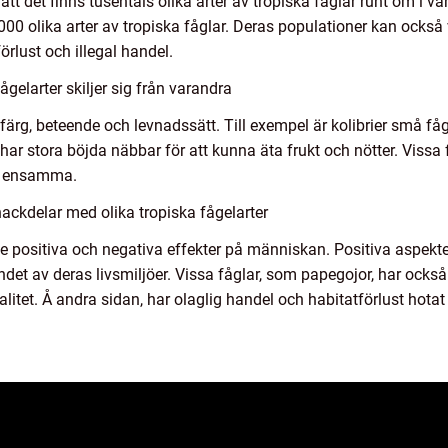
tt det finns tusentals olika arter av tropiska fåglar runt om i vä
0 olika arter av tropiska fåglar. Deras populationer kan också va
rlust och illegal handel.
gelarter skiljer sig från varandra
ek, färg, beteende och levnadssätt. Till exempel är kolibrier små f
r stora böjda näbbar för att kunna äta frukt och nötter. Vissa f
er ensamma.
ackdelar med olika tropiska fågelarter
e positiva och negativa effekter på människan. Positiva aspekter
det av deras livsmiljöer. Vissa fåglar, som papegojor, har också
litet. Å andra sidan, har olaglig handel och habitatförlust hotat