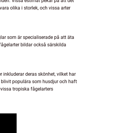
rlden. Vissa estimat pekar på att det
ra olika i storlek, och vissa arter
åglar som är specialiserade på att äta
ågelarter bildar också särskilda
 inkluderar deras skönhet, vilket har
 blivit populära som husdjur och haft
 vissa tropiska fågelarters