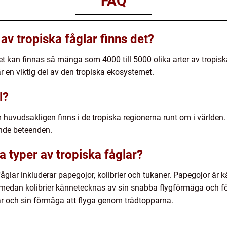
FAQ
av tropiska fåglar finns det?
t kan finnas så många som 4000 till 5000 olika arter av tropiska 
är en viktig del av den tropiska ekosystemet.
l?
m huvudsakligen finns i de tropiska regionerna runt om i världe
nde beteenden.
a typer av tropiska fåglar?
åglar inkluderar papegojor, kolibrier och tukaner. Papegojor är k
 medan kolibrier kännetecknas av sin snabba flygförmåga och fö
ar och sin förmåga att flyga genom trädtopparna.