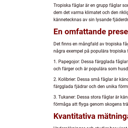
Tropiska fåglar är en grupp fåglar s
dem det varma klimatet och den riklig
kännetecknas av sin lysande fjäderd
En omfattande presen
Det finns en mångfald av tropiska få
några exempel på populära tropiska f
1. Papegojor: Dessa färgglada fåglar 
och färger och är populära som hus
2. Kolibrier: Dessa små fåglar är kän
färgglada fjädrar och den unika förm
3. Tukaner: Dessa stora fåglar är kän
förmåga att flyga genom skogens trä
Kvantitativa mätning