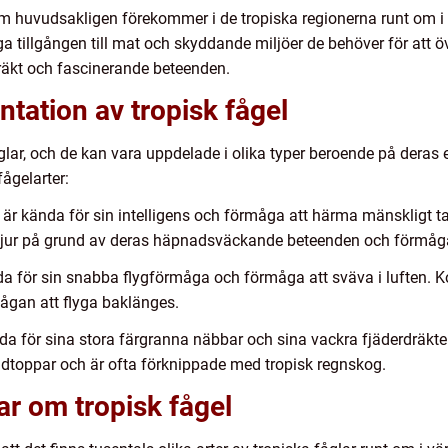
om huvudsakligen förekommer i de tropiska regionerna runt om i
a tillgången till mat och skyddande miljöer de behöver för att ö
räkt och fascinerande beteenden.
tation av tropisk fågel
glar, och de kan vara uppdelade i olika typer beroende på deras
ågelarter:
är kända för sin intelligens och förmåga att härma mänskligt tal.
djur på grund av deras häpnadsväckande beteenden och förmåga
da för sin snabba flygförmåga och förmåga att sväva i luften. Ko
ågan att flyga baklänges.
da för sina stora färgranna näbbar och sina vackra fjäderdräkter
dtoppar och är ofta förknippade med tropisk regnskog.
ar om tropisk fågel