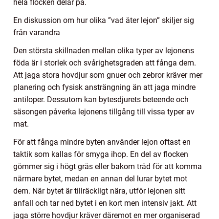
hela flocken delar på.
En diskussion om hur olika ”vad äter lejon” skiljer sig
från varandra
Den största skillnaden mellan olika typer av lejonens
föda är i storlek och svårighetsgraden att fånga dem.
Att jaga stora hovdjur som gnuer och zebror kräver mer
planering och fysisk ansträngning än att jaga mindre
antiloper. Dessutom kan bytesdjurets beteende och
säsongen påverka lejonens tillgång till vissa typer av
mat.
För att fånga mindre byten använder lejon oftast en
taktik som kallas för smyga ihop. En del av flocken
gömmer sig i högt gräs eller bakom träd för att komma
närmare bytet, medan en annan del lurar bytet mot
dem. När bytet är tillräckligt nära, utför lejonen sitt
anfall och tar ned bytet i en kort men intensiv jakt. Att
jaga större hovdjur kräver däremot en mer organiserad