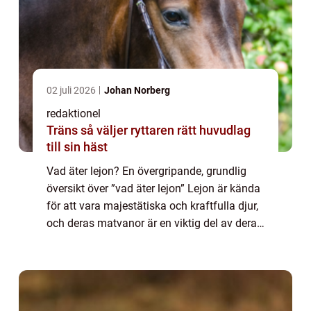
02 juli 2026
Johan Norberg
redaktionel
Träns så väljer ryttaren rätt huvudlag
till sin häst
Vad äter lejon? En övergripande, grundlig
översikt över ”vad äter lejon” Lejon är kända
för att vara majestätiska och kraftfulla djur,
och deras matvanor är en viktig del av deras
överlevnad. Som köttätare är lejon främst
roofdjur och int...