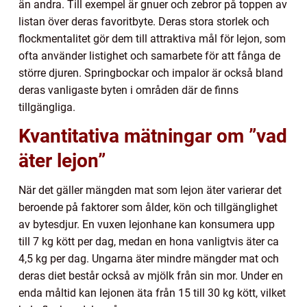
än andra. Till exempel är gnuer och zebror på toppen av
listan över deras favoritbyte. Deras stora storlek och
flockmentalitet gör dem till attraktiva mål för lejon, som
ofta använder listighet och samarbete för att fånga de
större djuren. Springbockar och impalor är också bland
deras vanligaste byten i områden där de finns
tillgängliga.
Kvantitativa mätningar om ”vad
äter lejon”
När det gäller mängden mat som lejon äter varierar det
beroende på faktorer som ålder, kön och tillgänglighet
av bytesdjur. En vuxen lejonhane kan konsumera upp
till 7 kg kött per dag, medan en hona vanligtvis äter ca
4,5 kg per dag. Ungarna äter mindre mängder mat och
deras diet består också av mjölk från sin mor. Under en
enda måltid kan lejonen äta från 15 till 30 kg kött, vilket