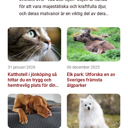
för att vara majestätiska och kraftfulla djur,
och deras matvanor är en viktig del av deras
överlevnad. Som köttätare är lejon främst
roofdjur och int...
31 januari 2026
06 december 2025
Katthotell i jönköping så
Elk park: Utforska en av
hittar du en trygg och
Sveriges främsta
hemtrevlig plats för din
älgparker
katt