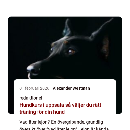
överlevnad. Som köttätare är lejon främst
roofdjur och int...
01 februari 2026
Alexander Westman
redaktionel
Hundkurs i uppsala så väljer du rätt
träning för din hund
Vad äter lejon? En övergripande, grundlig
översikt över ”vad äter lejon” Lejon är kända