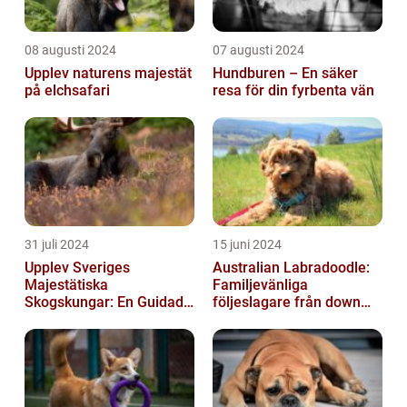
08 augusti 2024
07 augusti 2024
Upplev naturens majestät
Hundburen – En säker
på elchsafari
resa för din fyrbenta vän
31 juli 2024
15 juni 2024
Upplev Sveriges
Australian Labradoodle:
Majestätiska
Familjevänliga
Skogskungar: En Guidad
följeslagare från down
Tur Till Elchparker
under