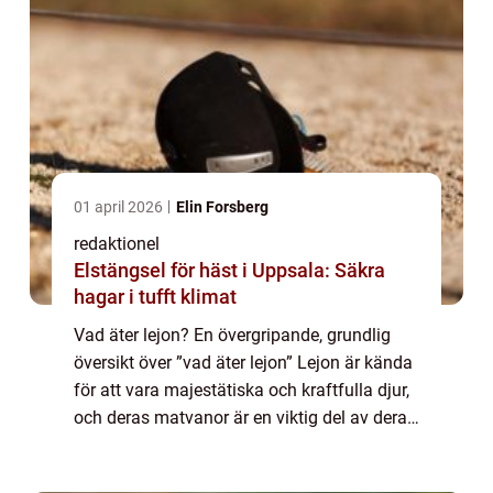
01 april 2026
Elin Forsberg
redaktionel
Elstängsel för häst i Uppsala: Säkra
hagar i tufft klimat
Vad äter lejon? En övergripande, grundlig
översikt över ”vad äter lejon” Lejon är kända
för att vara majestätiska och kraftfulla djur,
och deras matvanor är en viktig del av deras
överlevnad. Som köttätare är lejon främst
roofdjur och int...