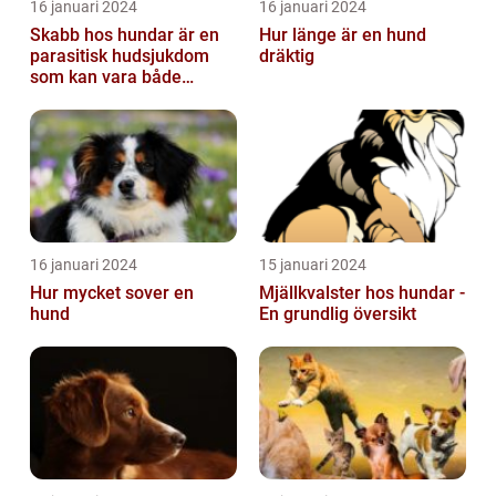
16 januari 2024
16 januari 2024
Skabb hos hundar är en
Hur länge är en hund
parasitisk hudsjukdom
dräktig
som kan vara både
obehaglig och irriterande
för våra fy...
16 januari 2024
15 januari 2024
Hur mycket sover en
Mjällkvalster hos hundar -
hund
En grundlig översikt