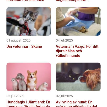
hundhalsband
01 augusti 2025
04 juli 2025
Din veterinär i Skåne
Veterinär i Växjö: För ditt
djurs hälsa och
välbefinnande
03 juli 2025
02 juli 2025
Hunddagis i Jämtland: En
Avlivning av hund: En
trygg oas för din fyrbenta
svår men nödvändig del