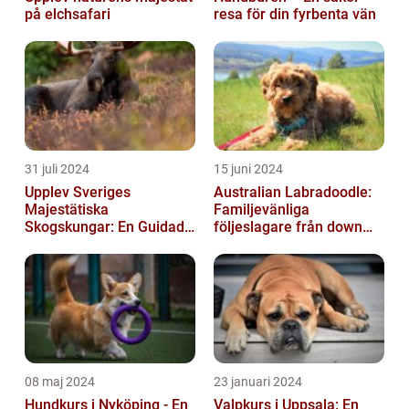
på elchsafari
resa för din fyrbenta vän
31 juli 2024
15 juni 2024
Upplev Sveriges
Australian Labradoodle:
Majestätiska
Familjevänliga
Skogskungar: En Guidad
följeslagare från down
Tur Till Elchparker
under
08 maj 2024
23 januari 2024
Hundkurs i Nyköping - En
Valpkurs i Uppsala: En