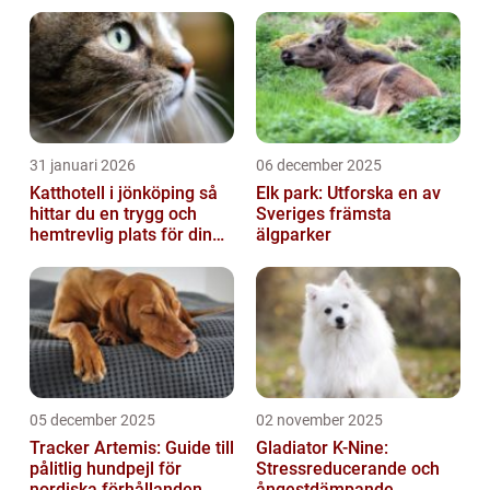
kan äta för att hjälpa dig som hamsterägar...
31 januari 2026
06 december 2025
Katthotell i jönköping så
Elk park: Utforska en av
hittar du en trygg och
Sveriges främsta
hemtrevlig plats för din
älgparker
katt
05 december 2025
02 november 2025
Tracker Artemis: Guide till
Gladiator K-Nine:
pålitlig hundpejl för
Stressreducerande och
nordiska förhållanden
ångestdämpande