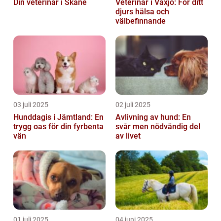
Din veterinär i Skåne
Veterinär i Växjö: För ditt
djurs hälsa och
välbefinnande
03 juli 2025
02 juli 2025
Hunddagis i Jämtland: En
Avlivning av hund: En
trygg oas för din fyrbenta
svår men nödvändig del
vän
av livet
01 juli 2025
04 juni 2025