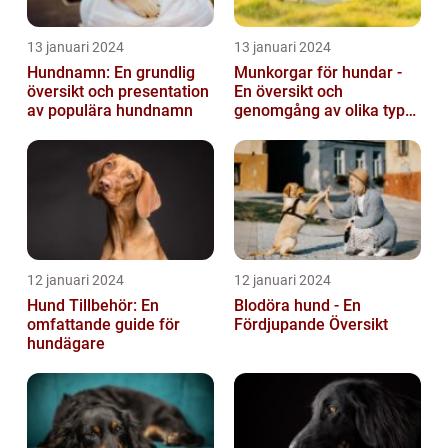
13 januari 2024
13 januari 2024
Hundnamn: En grundlig
Munkorgar för hundar -
översikt och presentation
En översikt och
av populära hundnamn
genomgång av olika typer
och deras historiska för-
och nackde...
12 januari 2024
12 januari 2024
Hund Tillbehör: En
Blodöra hund - En
omfattande guide för
Fördjupande Översikt
hundägare