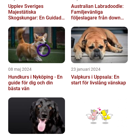
Upplev Sveriges
Australian Labradoodle:
Majestätiska
Familjevänliga
Skogskungar: En Guidad
följeslagare från down
Tur Till Elchparker
under
08 maj 2024
23 januari 2024
Hundkurs i Nyköping - En
Valpkurs i Uppsala: En
guide för dig och din
start för livslång vänskap
bästa vän