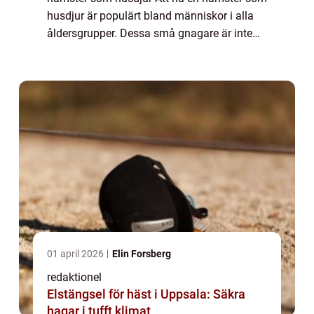
husdjur är populärt bland människor i alla
åldersgrupper. Dessa små gnagare är inte
bara söta och underhållande, de är också
relativt lätta att ta hand om och kräver...
01 april 2026
Elin Forsberg
redaktionel
Elstängsel för häst i Uppsala: Säkra
hagar i tufft klimat